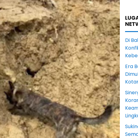
LUGA
NET
Di Ba
Konfl
Kebe
Era B
Dimul
Kota
Siner
Koram
Keam
Ling
Sukin
Sema