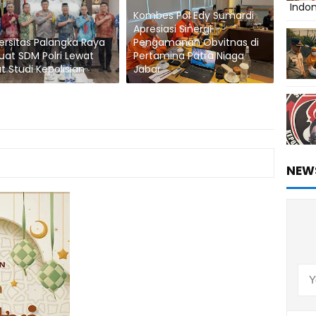
Indo
Kombes Pol Edy Sumardi
Apresiasi Sinergi
ersitas Palangka Raya
Pengamanan Obvitnas di
uat SDM Polri Lewat
Pertamina Patra Niaga
t Studi Kepolisian
Jabar
NEW