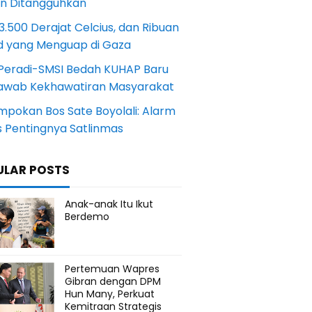
an Ditangguhkan
.500 Derajat Celcius, dan Ribuan
d yang Menguap di Gaza
Peradi-SMSI Bedah KUHAP Baru
awab Kekhawatiran Masyarakat
mpokan Bos Sate Boyolali: Alarm
s Pentingnya Satlinmas
ULAR POSTS
Anak-anak Itu Ikut
Berdemo
Pertemuan Wapres
Gibran dengan DPM
Hun Many, Perkuat
Kemitraan Strategis