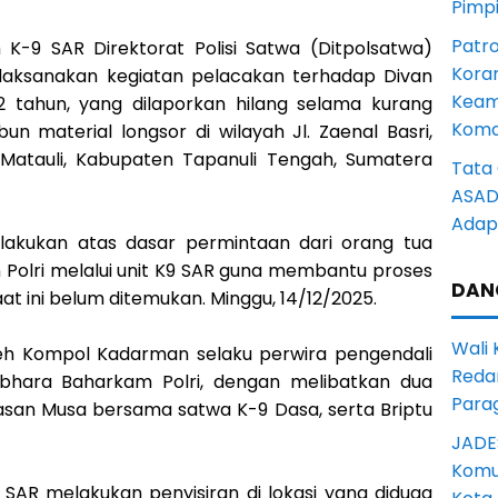
Pimp
Patro
 K-9 SAR Direktorat Polisi Satwa (Ditpolsatwa)
Kora
laksanakan kegiatan pelacakan terhadap Divan
Keam
 22 tahun, yang dilaporkan hilang selama kurang
Komd
un material longsor di wilayah Jl. Zaenal Basri,
Matauli, Kabupaten Tapanuli Tengah, Sumatera
Tata 
ASAD 
Adapt
ilakukan atas dasar permintaan dari orang tua
olri melalui unit K9 SAR guna membantu proses
DAN
t ini belum ditemukan. Minggu, 14/12/2025.
Wali
leh Kompol Kadarman selaku perwira pengendali
Reda
abhara Baharkam Polri, dengan melibatkan dua
Para
asan Musa bersama satwa K-9 Dasa, serta Briptu
JADE
Komun
SAR melakukan penyisiran di lokasi yang diduga