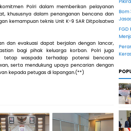
Pikir
 komitmen Polri dalam memberikan pelayanan
Bom 3
at, khususnya dalam penanganan bencana dan
Jasa
gan kemampuan teknis Unit K-9 SAR Ditpolsatwa
FGD 
Menj
an dan evakuasi dapat berjalan dengan lancar,
Pera
tian bagi pihak keluarga korban. Polri juga
Kera
 tetap waspada terhadap potensi bencana
rawan, serta mendukung upaya pencarian dengan
POP
van kepada petugas di lapangan.(**)