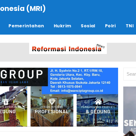
onesia (MRI)
Pemerintahan
Hukrim
Sosial
Polri
TNI