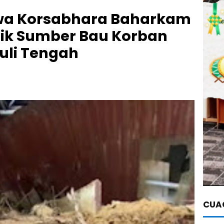
twa Korsabhara Baharkam
tik Sumber Bau Korban
uli Tengah
CUAC