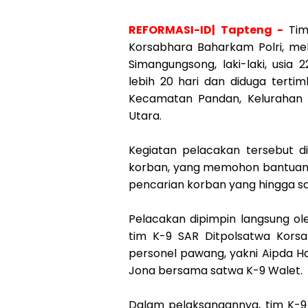
REFORMASI-ID| Tapteng -
Tim
Korsabhara Baharkam Polri, me
Simangungsong, laki-laki, usia
lebih 20 hari dan diduga tertimb
Kecamatan Pandan, Kelurahan 
Utara.
Kegiatan pelacakan tersebut d
korban, yang memohon bantuan P
pencarian korban yang hingga saa
Pelacakan dipimpin langsung o
tim K-9 SAR Ditpolsatwa Kors
personel pawang, yakni Aipda H
Jona bersama satwa K-9 Walet.
Dalam pelaksanaannya, tim K-9 