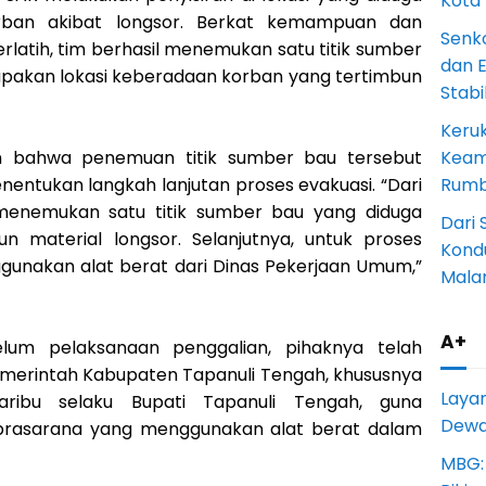
Kota
orban akibat longsor. Berkat kemampuan dan
Senk
rlatih, tim berhasil menemukan satu titik sumber
dan 
upakan lokasi keberadaan korban yang tertimbun
Stab
Keru
Keam
 bahwa penemuan titik sumber bau tersebut
Rumba
entukan langkah lanjutan proses evakuasi. “Dari
 menemukan satu titik sumber bau yang diduga
Dari 
n material longsor. Selanjutnya, untuk proses
Kondu
gunakan alat berat dari Dinas Pekerjaan Umum,”
Mala
A+
belum pelaksanaan penggalian, pihaknya telah
merintah Kabupaten Tapanuli Tengah, khususnya
Laya
ribu selaku Bupati Tapanuli Tengah, guna
Dewan
prasarana yang menggunakan alat berat dalam
MBG: