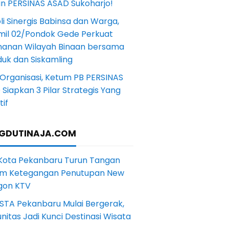
in PERSINAS ASAD Sukoharjo!
li Sinergis Babinsa dan Warga,
mil 02/Pondok Gede Perkuat
anan Wilayah Binaan bersama
uk dan Siskamling
Organisasi, Ketum PB PERSINAS
Siapkan 3 Pilar Strategis Yang
if
GDUTINAJA.COM
 Kota Pekanbaru Turun Tangan
m Ketegangan Penutupan New
gon KTV
STA Pekanbaru Mulai Bergerak,
itas Jadi Kunci Destinasi Wisata