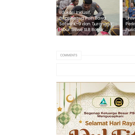
Edukasi Inklusif,
Ditpolsatwa Polri Bawa
Univ
Satwa K-9 dan Turangga
Perk
Hibur Siswa SLB Bogor
Pusa
COMMENTS