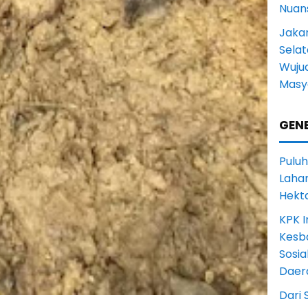
Nuans
Jakar
Selat
Wuju
Masy
GENE
Puluh
Lahan
Hekt
KPK I
Kesb
Sosia
Daer
Dari 