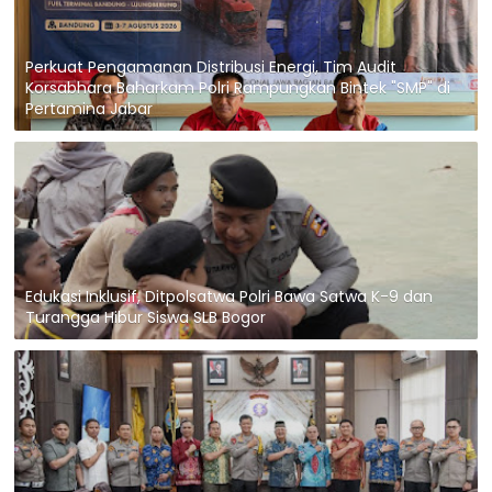
Perkuat Pengamanan Distribusi Energi, Tim Audit
Korsabhara Baharkam Polri Rampungkan Bintek "SMP" di
Pertamina Jabar
Edukasi Inklusif, Ditpolsatwa Polri Bawa Satwa K-9 dan
Turangga Hibur Siswa SLB Bogor