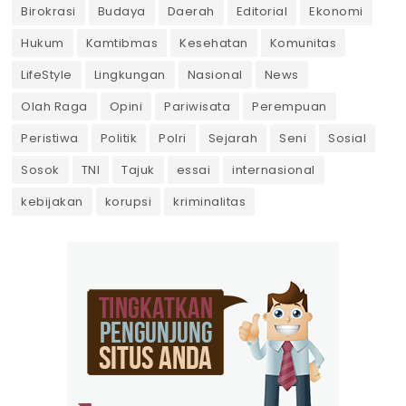
Birokrasi
Budaya
Daerah
Editorial
Ekonomi
Hukum
Kamtibmas
Kesehatan
Komunitas
LifeStyle
Lingkungan
Nasional
News
Olah Raga
Opini
Pariwisata
Perempuan
Peristiwa
Politik
Polri
Sejarah
Seni
Sosial
Sosok
TNI
Tajuk
essai
internasional
kebijakan
korupsi
kriminalitas