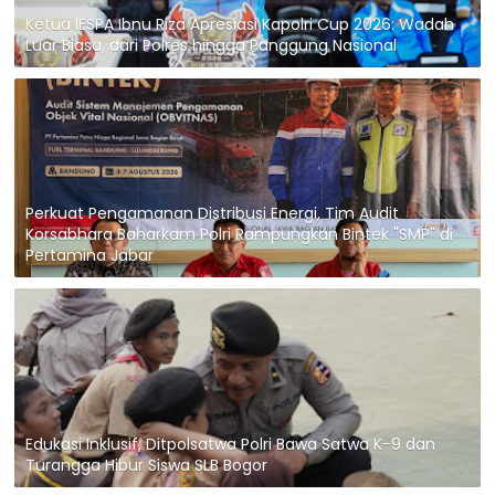
Ketua IESPA Ibnu Riza Apresiasi Kapolri Cup 2026: Wadah
Luar Biasa, dari Polres hingga Panggung Nasional
Perkuat Pengamanan Distribusi Energi, Tim Audit
Korsabhara Baharkam Polri Rampungkan Bintek "SMP" di
Pertamina Jabar
Edukasi Inklusif, Ditpolsatwa Polri Bawa Satwa K-9 dan
Turangga Hibur Siswa SLB Bogor