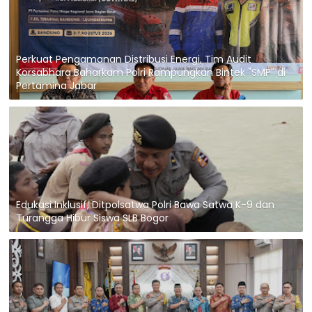
Perkuat Pengamanan Distribusi Energi, Tim Audit
Korsabhara Baharkam Polri Rampungkan Bintek "SMP" di
Pertamina Jabar
Edukasi Inklusif, Ditpolsatwa Polri Bawa Satwa K-9 dan
Turangga Hibur Siswa SLB Bogor