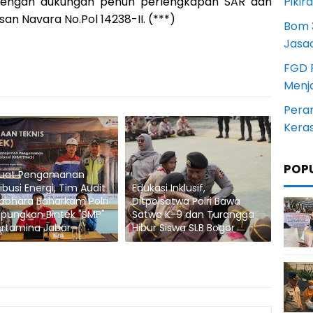
, dengan dukungan penuh perlengkapan SAR dan
Pikir
an Navara No.Pol 14238-II. (***)
Bom 3
Jasa
FGD 
Menj
Pera
Kera
POP
kuat Pengamanan
ribusi Energi, Tim Audit
Edukasi Inklusif,
abhara Baharkam Polri
Ditpolsatwa Polri Bawa
pungkan Bintek "SMP"
Satwa K-9 dan Turangga
ertamina Jabar
Hibur Siswa SLB Bogor