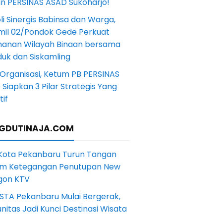
in PERSINAS ASAD Sukoharjo!
li Sinergis Babinsa dan Warga,
mil 02/Pondok Gede Perkuat
anan Wilayah Binaan bersama
uk dan Siskamling
Organisasi, Ketum PB PERSINAS
Siapkan 3 Pilar Strategis Yang
if
GDUTINAJA.COM
 Kota Pekanbaru Turun Tangan
m Ketegangan Penutupan New
gon KTV
STA Pekanbaru Mulai Bergerak,
itas Jadi Kunci Destinasi Wisata