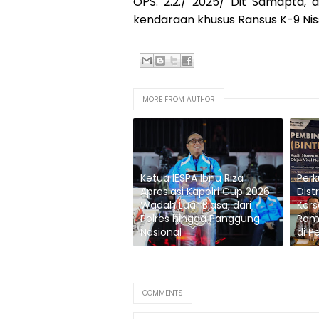
OPS. 2.2./ 2025/ Dit Samapta
kendaraan khusus Ransus K-9 Niss
MORE FROM AUTHOR
Ketua IESPA Ibnu Riza
Per
Apresiasi Kapolri Cup 2026:
Dist
Wadah Luar Biasa, dari
Kors
Polres hingga Panggung
Ram
Nasional
di P
COMMENTS