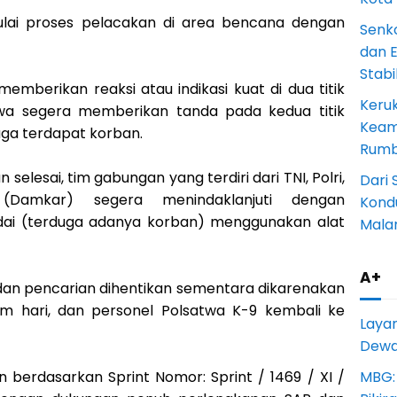
ulai proses pelacakan di area bencana dengan
Senk
dan 
Stab
emberikan reaksi atau indikasi kuat di dua titik
Keru
twa segera memberikan tanda pada kedua titik
Keam
uga terdapat korban.
Rumba
 selesai, tim gabungan yang terdiri dari TNI, Polri,
Dari 
amkar) segera menindaklanjuti dengan
Kondu
dai (terduga adanya korban) menggunakan alat
Mala
A+
i dan pencarian dihentikan sementara dikarenakan
m hari, dan personel Polsatwa K-9 kembali ke
Laya
Dewan
n berdasarkan Sprint Nomor: Sprint / 1469 / XI /
MBG: