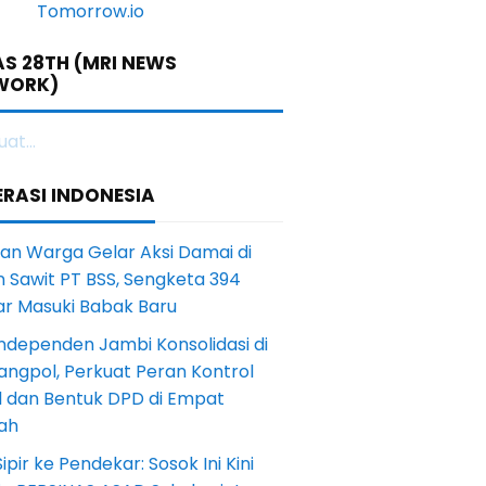
S 28TH (MRI NEWS
WORK)
at...
RASI INDONESIA
an Warga Gelar Aksi Damai di
 Sawit PT BSS, Sengketa 394
ar Masuki Babak Baru
ndependen Jambi Konsolidasi di
angpol, Perkuat Peran Kontrol
l dan Bentuk DPD di Empat
ah
Sipir ke Pendekar: Sosok Ini Kini