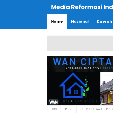
Media Reformasi Ind
Home
Nasional
Daerah
HOME
POLRI
UNIT POLSATWA K-9 POL