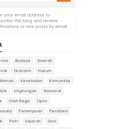
L
krasi
Budaya
Daerah
rial
Ekonomi
Hukum
tibmas
Kesehatan
Komunitas
tyle
Lingkungan
Nasional
s
Olah Raga
Opini
wisata
Perempuan
Peristiwa
ik
Polri
Sejarah
Seni