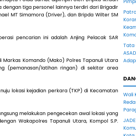
Pimp
dengan tiga personel lainnya terdiri dari Brigadir
Patro
hael MT Simamora (Driver), dan Bripda Wilter SM
Kora
Keam
Komd
rasi pencarian ini adalah Anjing Pelacak SAR
Tata 
ASAD 
 di Markas Komando (Mako) Polres Tapanuli Utara
Adapt
g (pemanasan/latihan ringan) di sekitar area
DAN
enuju lokasi kejadian perkara (TKP) di Kecamatan
Wali
Reda
Para
, langsung melakukan pengecekan awal lokasi yang
JADE
i dengan Wakapolres Tapanuli Utara, Kompol S.P.
Komun
Kota