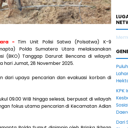
LUGA
NET
Memu
tara -
Tim Unit Polisi Satwa (Polsatwa) K-9
apta) Polda Sumatera Utara melaksanakan
GENE
asi (BKO) Tanggap Darurat Bencana di wilayah
da hari Jumat, 28 November 2025.
Puluh
Lahan
n dari upaya pencarian dan evakuasi korban di
Hekt
KPK I
Kesb
ukul 09.00 WIB hingga selesai, berpusat di wilayah
Sosia
engan fokus utama pencarian di Kecamatan Adian
Daer
Dari 
Samapta Polda Sumut dipimpin oleh Bripka Ikhsan