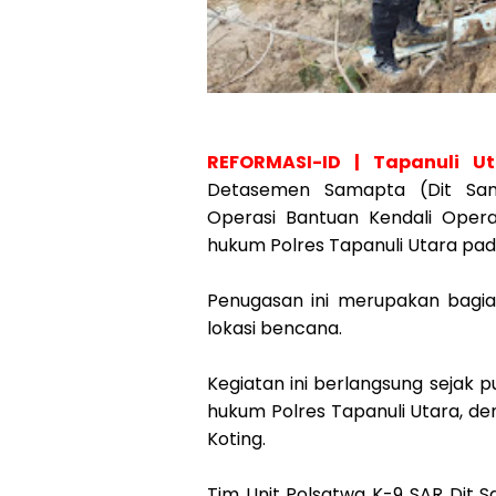
REFORMASI-ID | Tapanuli U
Detasemen Samapta (Dit Sam
Operasi Bantuan Kendali Oper
hukum Polres Tapanuli Utara pa
Penugasan ini merupakan bagia
lokasi bencana.
Kegiatan ini berlangsung sejak p
hukum Polres Tapanuli Utara, d
Koting.
Tim Unit Polsatwa K-9 SAR Dit 