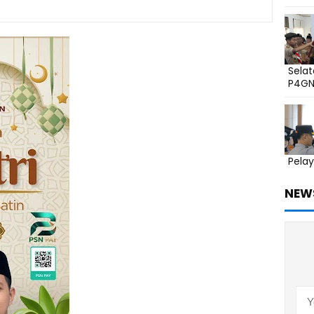
Sela
P4G
Pelay
NEW