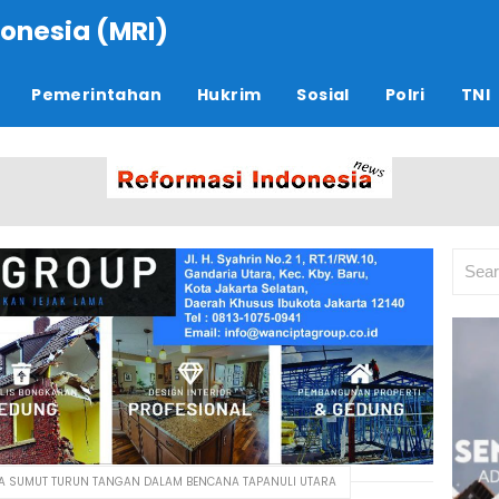
onesia (MRI)
Pemerintahan
Hukrim
Sosial
Polri
TNI
DA SUMUT TURUN TANGAN DALAM BENCANA TAPANULI UTARA