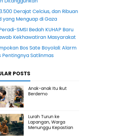
an Ditangguhkan
.500 Derajat Celcius, dan Ribuan
d yang Menguap di Gaza
Peradi-SMSI Bedah KUHAP Baru
awab Kekhawatiran Masyarakat
mpokan Bos Sate Boyolali: Alarm
s Pentingnya Satlinmas
ULAR POSTS
Anak-anak Itu Ikut
Berdemo
Lurah Turun ke
Lapangan, Warga
Menunggu Kepastian