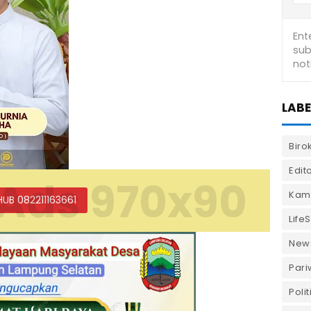
LABE
Biro
Edito
Ads 970x90
Kam
HUB 082211163661
LifeS
New
Pari
Polit