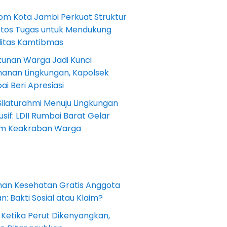
om Kota Jambi Perkuat Struktur
Etos Tugas untuk Mendukung
ilitas Kamtibmas
kunan Warga Jadi Kunci
anan Lingkungan, Kapolsek
i Beri Apresiasi
Silaturahmi Menuju Lingkungan
sif: LDII Rumbai Barat Gelar
m Keakraban Warga
nan Kesehatan Gratis Anggota
: Bakti Sosial atau Klaim?
 Ketika Perut Dikenyangkan,