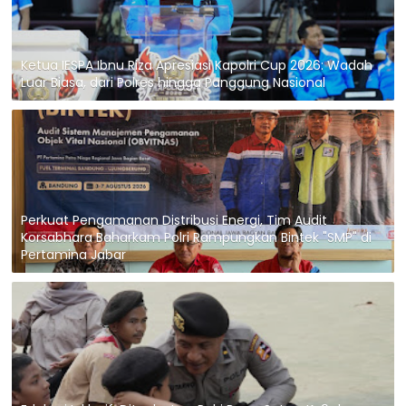
Ketua IESPA Ibnu Riza Apresiasi Kapolri Cup 2026: Wadah
Luar Biasa, dari Polres hingga Panggung Nasional
Perkuat Pengamanan Distribusi Energi, Tim Audit
Korsabhara Baharkam Polri Rampungkan Bintek "SMP" di
Pertamina Jabar