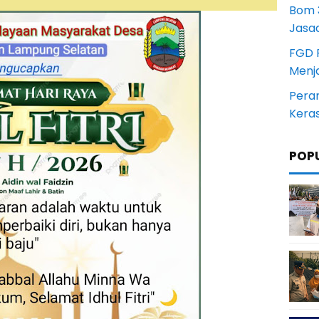
Bom 3
Jasa
FGD 
Menj
Pera
Kera
POP