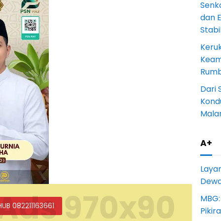
Senk
dan 
Stab
Keru
Keam
Rumba
Dari 
Kondu
Mala
A+
Laya
Dewan
Ads 970x90
MBG:
HUB 082211163661
Pikir