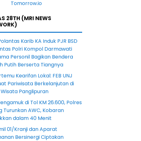
S 28TH (MRI NEWS
WORK)
Polantas Karib KA Induk PJR BSD
antas Polri Kompol Darmawati
ama Personil Bagikan Bendera
h Putih Berserta Tiangnya
rtemu Kearifan Lokal: FEB UNJ
at Pariwisata Berkelanjutan di
 Wisata Panglipuran
engamuk di Tol KM 26.600, Polres
ng Turunkan AWC, Kobaran
akkan dalam 40 Menit
il 01/Kranji dan Aparat
anan Bersinergi Ciptakan