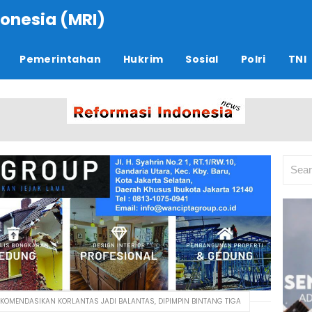
onesia (MRI)
Pemerintahan
Hukrim
Sosial
Polri
TNI
 REKOMENDASIKAN KORLANTAS JADI BALANTAS, DIPIMPIN BINTANG TIGA