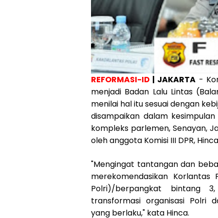
REFORMASI-ID
| JAKARTA
- Kom
menjadi Badan Lalu Lintas (Balan
menilai hal itu sesuai dengan kebi
disampaikan dalam kesimpulan r
kompleks parlemen, Senayan, Ja
oleh anggota Komisi III DPR, Hinca
"Mengingat tantangan dan beban
merekomendasikan Korlantas Po
Polri)/berpangkat bintang 3
transformasi organisasi Polr
yang berlaku," kata Hinca.