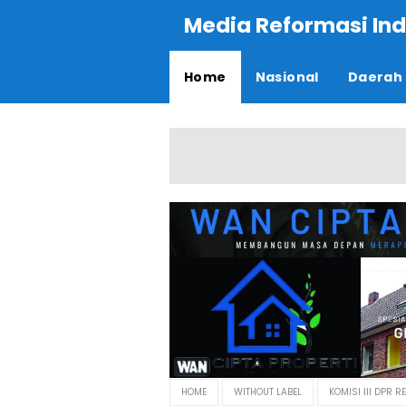
Media Reformasi Ind
Home
Nasional
Daerah
HOME
WITHOUT LABEL
KOMISI III DPR