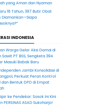
yah yang Aman dan Nyaman
aru 18 Tahun, 397 Butir Obat
s Diamankan—Siapa
soknya?”
RASI INDONESIA
an Warga Gelar Aksi Damai di
 Sawit PT BSS, Sengketa 394
ar Masuki Babak Baru
ndependen Jambi Konsolidasi di
angpol, Perkuat Peran Kontrol
l dan Bentuk DPD di Empat
ah
Sipir ke Pendekar: Sosok Ini Kini
in PERSINAS ASAD Sukoharjo!