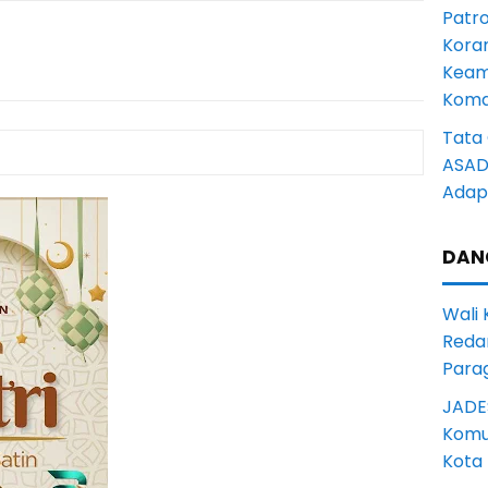
Patro
Kora
Keam
Komd
Tata 
ASAD 
Adapt
DAN
Wali
Reda
Para
JADE
Komun
Kota