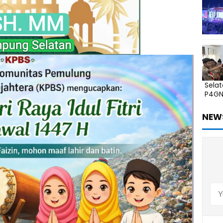
Sela
P4G
NEW