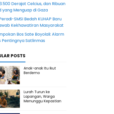
.500 Derajat Celcius, dan Ribuan
d yang Menguap di Gaza
Peradi-SMSI Bedah KUHAP Baru
awab Kekhawatiran Masyarakat
mpokan Bos Sate Boyolali: Alarm
s Pentingnya Satlinmas
ULAR POSTS
Anak-anak Itu Ikut
Berdemo
Lurah Turun ke
Lapangan, Warga
Menunggu Kepastian