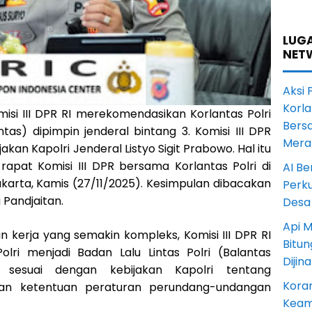
LUGA
NET
Aksi 
Korl
isi III DPR RI merekomendasikan Korlantas Polri
Bers
tas) dipimpin jenderal bintang 3. Komisi III DPR
Mera
jakan Kapolri Jenderal Listyo Sigit Prabowo. Hal itu
apat Komisi III DPR bersama Korlantas Polri di
AI Be
karta, Kamis (27/11/2025). Kesimpulan dibacakan
Perku
 Pandjaitan.
Desa
Api M
 kerja yang semakin kompleks, Komisi III DPR RI
Bitu
lri menjadi Badan Lalu Lintas Polri (Balantas
Dijin
, sesuai dengan kebijakan Kapolri tentang
Koram
i dan ketentuan peraturan perundang-undangan
Keam