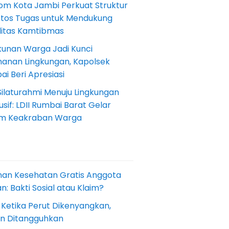
om Kota Jambi Perkuat Struktur
Etos Tugas untuk Mendukung
ilitas Kamtibmas
kunan Warga Jadi Kunci
anan Lingkungan, Kapolsek
i Beri Apresiasi
Silaturahmi Menuju Lingkungan
sif: LDII Rumbai Barat Gelar
m Keakraban Warga
nan Kesehatan Gratis Anggota
: Bakti Sosial atau Klaim?
 Ketika Perut Dikenyangkan,
an Ditangguhkan