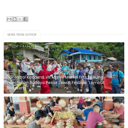
MORE FROM AUTHOR
Dansatrol Kodaeral VIII Marvill Marfel Frits Dukung
Pelestarian Budaya Pesisir Lewat Festival "Lembut
Badaseng"