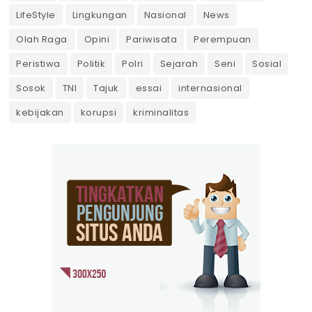
LifeStyle
Lingkungan
Nasional
News
Olah Raga
Opini
Pariwisata
Perempuan
Peristiwa
Politik
Polri
Sejarah
Seni
Sosial
Sosok
TNI
Tajuk
essai
internasional
kebijakan
korupsi
kriminalitas