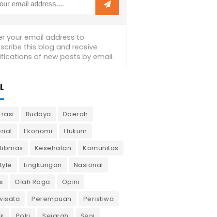
L
krasi
Budaya
Daerah
rial
Ekonomi
Hukum
tibmas
Kesehatan
Komunitas
tyle
Lingkungan
Nasional
s
Olah Raga
Opini
wisata
Perempuan
Peristiwa
ik
Polri
Sejarah
Seni