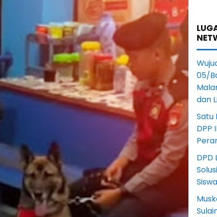
LUGA
NET
Wuju
05/B
Mala
dan 
Satu
DPP I
Pera
DPD L
Solus
Sisw
Musk
Sula