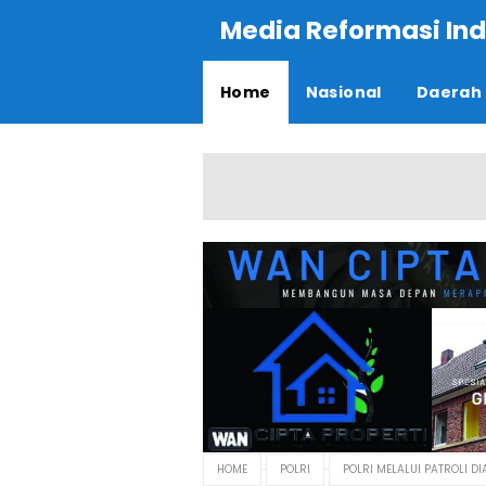
Media Reformasi Ind
Home
Nasional
Daerah
HOME
POLRI
POLRI MELALUI PATROLI