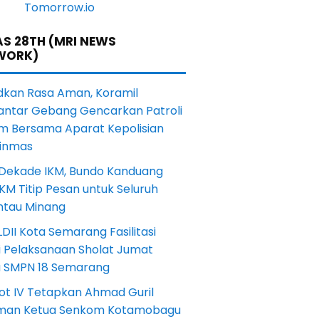
S 28TH (MRI NEWS
WORK)
dkan Rasa Aman, Koramil
antar Gebang Gencarkan Patroli
m Bersama Aparat Kepolisian
Linmas
 Dekade IKM, Bundo Kanduang
KM Titip Pesan untuk Seluruh
ntau Minang
DII Kota Semarang Fasilitasi
i Pelaksanaan Sholat Jumat
a SMPN 18 Semarang
ot IV Tetapkan Ahmad Guril
iman Ketua Senkom Kotamobagu