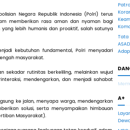
Patro
Kora
polisian Negara Republik Indonesia (Polri) terus
Keam
am memberikan rasa aman dan nyaman bagi
Komd
yang lebih humanis dan proaktif, salah satunya
Tata 
ASAD 
jadi kebutuhan fundamental, Polri menyadari
Adapt
 tengah masyarakat.
DAN
kan sekadar rutinitas berkeliling, melainkan wujud
rinteraksi, mendengarkan, dan menjadi sahabat
Memu
A+
 langsung ke jalan, menyapa warga, mendengarkan
mberikan solusi, serta menyampaikan himbauan
Laya
rtiban Masyarakat).
Dewan