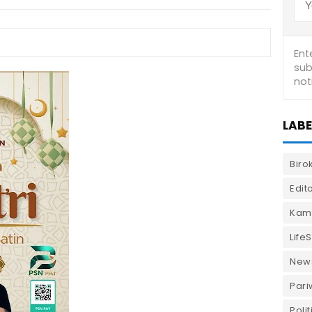
LABE
Biro
Edito
Kam
LifeS
New
Pari
Polit