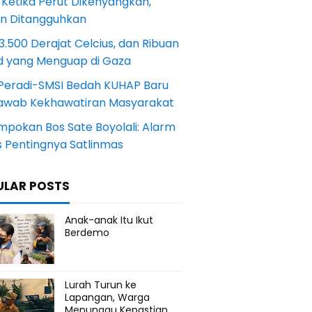
 Ketika Perut Dikenyangkan,
an Ditangguhkan
.500 Derajat Celcius, dan Ribuan
d yang Menguap di Gaza
Peradi-SMSI Bedah KUHAP Baru
awab Kekhawatiran Masyarakat
mpokan Bos Sate Boyolali: Alarm
s Pentingnya Satlinmas
ULAR POSTS
Anak-anak Itu Ikut
Berdemo
Lurah Turun ke
Lapangan, Warga
Menunggu Kepastian