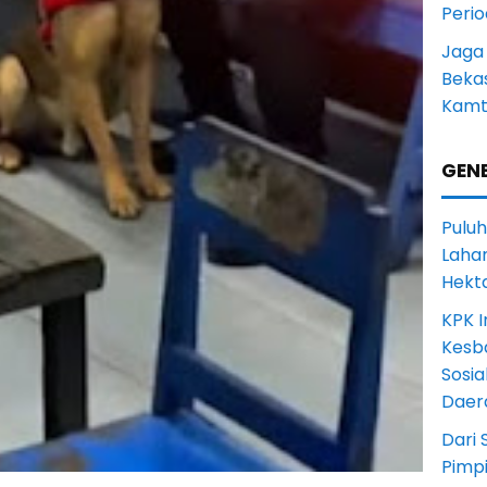
Peri
Jaga
Beka
Kamt
GENE
Puluh
Lahan
Hekt
KPK I
Kesb
Sosia
Daer
Dari 
Pimp