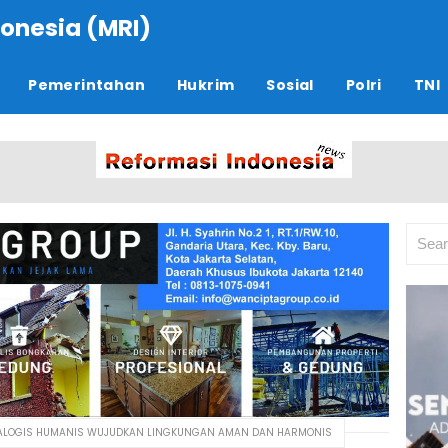
onesia (MRI)
Pemerintahan
Hukrim
Sosial
Polri
TNI
 DIALOGIS HUMANIS WUJUDKAN LINGKUNGAN AMAN DAN HARMONIS