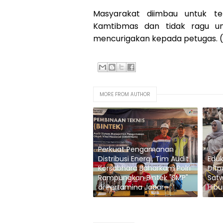
Masyarakat diimbau untuk t
Kamtibmas dan tidak ragu un
mencurigakan kepada petugas. (
MORE FROM AUTHOR
Perkuat Pengamanan
Distribusi Energi, Tim Audit
Eduka
Korsabhara Baharkam Polri
Ditp
Rampungkan Bintek "SMP"
Sat
di Pertamina Jabar
Hibu