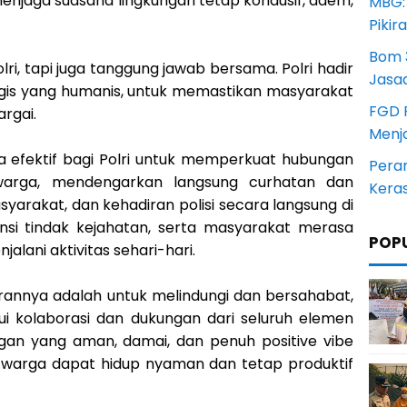
menjaga suasana lingkungan tetap kondusif, adem,
MBG:
Pikir
Bom 3
i, tapi juga tanggung jawab bersama. Polri hadir
Jasa
alogis yang humanis, untuk memastikan masyarakat
FGD 
rgai.
Menj
ana efektif bagi Polri untuk memperkuat hubungan
Pera
 warga, mendengarkan langsung curhatan dan
Kera
arakat, dan kehadiran polisi secara langsung di
si tindak kejahatan, serta masyarakat merasa
POP
alani aktivitas sehari-hari.
annya adalah untuk melindungi dan bersahabat,
i kolaborasi dan dukungan dari seluruh elemen
gan yang aman, damai, dan penuh positive vibe
p warga dapat hidup nyaman dan tetap produktif