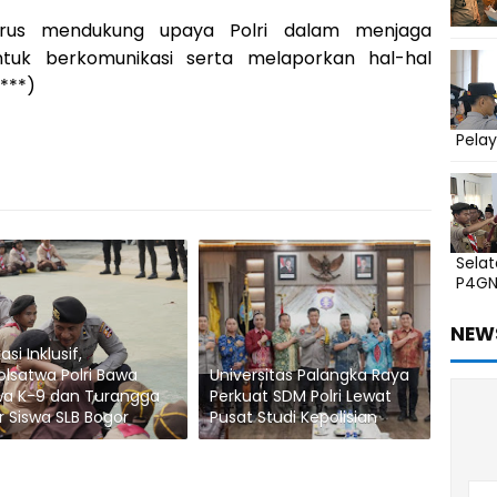
erus mendukung upaya Polri dalam menjaga
tuk berkomunikasi serta melaporkan hal-hal
***)
Pelay
Sela
P4G
NEW
si Inklusif,
olsatwa Polri Bawa
Universitas Palangka Raya
wa K-9 dan Turangga
Perkuat SDM Polri Lewat
r Siswa SLB Bogor
Pusat Studi Kepolisian