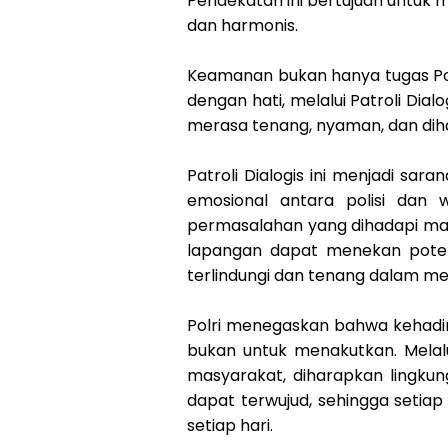
Pendekatan ini bertujuan untuk 
dan harmonis.
Keamanan bukan hanya tugas Polr
dengan hati, melalui Patroli Di
merasa tenang, nyaman, dan diha
Patroli Dialogis ini menjadi sar
emosional antara polisi dan
permasalahan yang dihadapi masy
lapangan dapat menekan poten
terlindungi dan tenang dalam menj
Polri menegaskan bahwa kehadir
bukan untuk menakutkan. Melalu
masyarakat, diharapkan lingkun
dapat terwujud, sehingga setia
setiap hari.