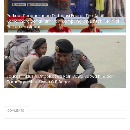
Perkuat Pengamanan Distribusi Energi, Tim Audit
Korsabhara Baharkam Polri Rampungkan Bintek "SMP" di
Pertamina Jabar
Edukasi Inklusif, Ditpolsatwa Polri Bawa Satwa K-9 dan
Turangga Hibur Siswa SLB Bogor
COMMENTS