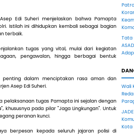
Patro
Kora
Asep Edi Suheri menjelaskan bahwa Pamapta
Keam
lri. Istilah ini dihidupkan kembali sebagai bagian
Komd
n terbaik.
Tata 
ASAD 
alankan tugas yang vital, mulai dari kegiatan
Adapt
jagaan, pengawalan, hingga berbagai bentuk
DAN
penting dalam menciptakan rasa aman dan
rjen Asep Edi Suheri.
Wali
Reda
 pelaksanaan tugas Pamapta ini sejalan dengan
Para
, khususnya pada pilar "Jaga Lingkungan". Untuk
JADE
megang peranan kunci.
Komun
Kota
aya berpesan kepada seluruh jajaran polisi di