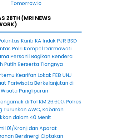
S 28TH (MRI NEWS
WORK)
Polantas Karib KA Induk PJR BSD
antas Polri Kompol Darmawati
ama Personil Bagikan Bendera
h Putih Berserta Tiangnya
rtemu Kearifan Lokal: FEB UNJ
at Pariwisata Berkelanjutan di
 Wisata Panglipuran
engamuk di Tol KM 26.600, Polres
ng Turunkan AWC, Kobaran
akkan dalam 40 Menit
il 01/Kranji dan Aparat
anan Bersinergi Ciptakan