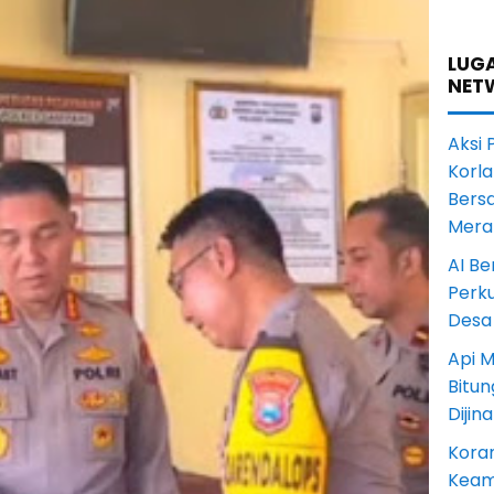
LUGA
NET
Aksi 
Korl
Bers
Mera
AI Be
Perku
Desa
Api M
Bitu
Dijin
Koram
Keam