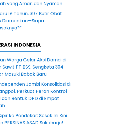
yah yang Aman dan Nyaman
aru 18 Tahun, 397 Butir Obat
s Diamankan—Siapa
soknya?”
RASI INDONESIA
an Warga Gelar Aksi Damai di
 Sawit PT BSS, Sengketa 394
ar Masuki Babak Baru
ndependen Jambi Konsolidasi di
angpol, Perkuat Peran Kontrol
l dan Bentuk DPD di Empat
ah
Sipir ke Pendekar: Sosok Ini Kini
in PERSINAS ASAD Sukoharjo!