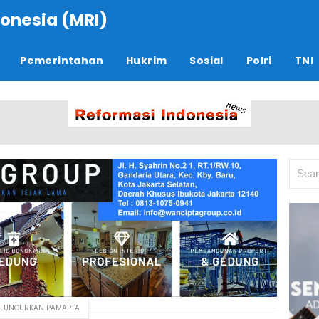
onesia (MRI)
Pemerintahan
Hukrim
Sosial
Polri
TNI
I LUNCURKAN PAMAPTA