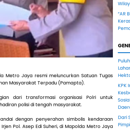
Wila
“AR B
Kera
Pema
GENE
Puluh
Lahan
Hekt
da Metro Jaya resmi meluncurkan Satuan Tugas
yanan Masyarakat Terpadu (Pamapta).
KPK I
Kesb
ian dari transformasi organisasi Polri untuk
Sosia
diran polisi di tengah masyarakat.
Daer
Dari 
andai dengan penyerahan simbolis kendaraan
Pimp
 Irjen Pol. Asep Edi Suheri, di Mapolda Metro Jaya