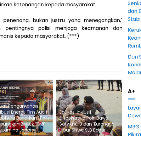
Senk
irkan ketenangan kepada masyarakat.
dan 
Stab
di penenang, bukan justru yang menegangkan,"
n pentingnya polisi menjaga keamanan dan
Keru
anis kepada masyarakat. (***)
Keam
Rumba
Dari 
Kondu
Mala
A+
kuat Pengamanan
Laya
ribusi Energi, Tim Audit
Edukasi Inklusif,
Dewan
abhara Baharkam Polri
Ditpolsatwa Polri Bawa
pungkan Bintek "SMP"
Satwa K-9 dan Turangga
MBG:
ertamina Jabar
Hibur Siswa SLB Bogor
Pikir