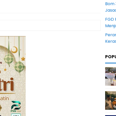
Bom 3
Jasa
FGD 
Menj
Pera
Kera
POP