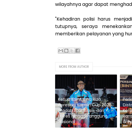
wilayahnya agar dapat menghad
"Kehadiran polisi harus menja
tutupnya, seraya menekanka
memberikan pelayanan yang hum
MORE FROM AUTHOR
Ketua IESPA Ibnu Riza
Per
Apresiasi Kapolri Cup 2026:
Dist
Wadah Luar Biasa, dari
Kors
Polres hingga Panggung
Ram
Nasional
di P