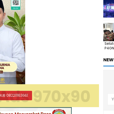
Sela
P4G
NEW
Ads 970x90
HUB 082211163661