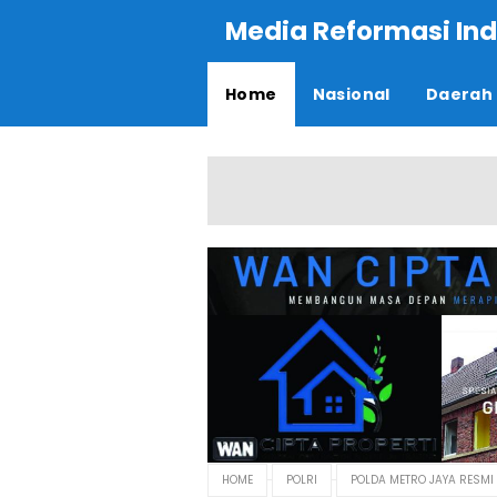
Media Reformasi Ind
Home
Nasional
Daerah
HOME
POLRI
POLDA METRO JAYA RESM