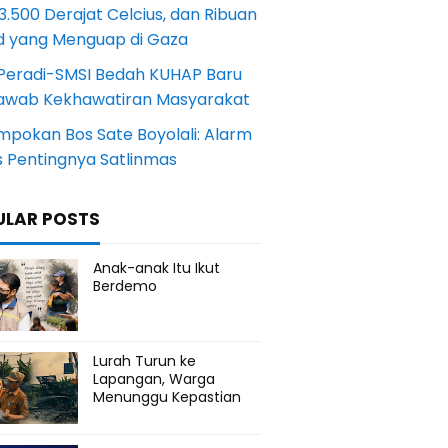
.500 Derajat Celcius, dan Ribuan
d yang Menguap di Gaza
Peradi-SMSI Bedah KUHAP Baru
awab Kekhawatiran Masyarakat
mpokan Bos Sate Boyolali: Alarm
s Pentingnya Satlinmas
ULAR POSTS
Anak-anak Itu Ikut
Berdemo
Lurah Turun ke
Lapangan, Warga
Menunggu Kepastian