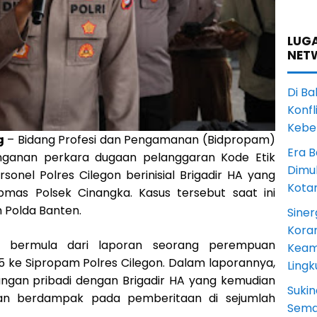
LUGA
NET
Di Ba
Konfl
Kebe
g
– Bidang Profesi dan Pengamanan (Bidpropam)
Era B
ganan perkara dugaan pelanggaran Kode Etik
Dimul
sonel Polres Cilegon berinisial Brigadir HA yang
Kota
mas Polsek Cinangka. Kasus tersebut saat ini
 Polda Banten.
Siner
Koram
t bermula dari laporan seorang perempuan
Keam
25 ke Sipropam Polres Cilegon. Dalam laporannya,
Ling
ngan pribadi dengan Brigadir HA yang kemudian
Sukin
an berdampak pada pemberitaan di sejumlah
Sema