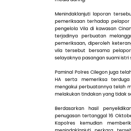
Menindaklanjuti laporan terseb
pemeriksaan terhadap pelapor s
pengelola Vila di kawasan Cina
terjadinya perbuatan melanggar
pemeriksaan, diperoleh ketera
vila tersebut bersama pelapo
selayaknya pasangan suami istri 
Paminal Polres Cilegon juga tela
HA serta memeriksa terduga 
mengakui perbuatannya telah me
melakukan tindakan yang tidak se
Berdasarkan hasil penyelidik
penugasan tertanggal 16 Oktobe
Kapolres kemudian memberik
menindaklanjuti perkara ters