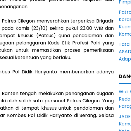
Pimp
penanganan.
Patro
Kora
m Polres Cilegon menyerahkan terperiksa Brigadir
Keam
pada Kamis (23/10) sekira pukul 23.00 WIB dan
Komd
tempat khusus (Patsus) guna pendalaman dan
dugaan pelanggaran Kode Etik Profesi Polri yang
Tata 
lakukan untuk memastikan proses pemeriksaan
ASAD 
 sesuai ketentuan yang berlaku.
Adapt
bes Pol Didik Hariyanto membenarkan adanya
DAN
Wali
lda Banten tengah melakukan penanganan dugaan
Reda
lri oleh salah satu personel Polres Cilegon. Yang
Para
patkan di tempat khusus untuk pendalaman dan
jar Kombes Pol Didik Hariyanto di Serang, Selasa
JADE
Komun