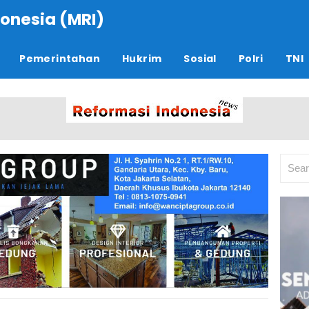
onesia (MRI)
Pemerintahan
Hukrim
Sosial
Polri
TNI