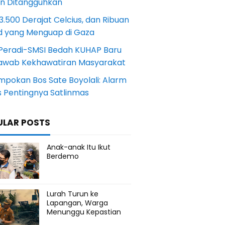
an Ditangguhkan
.500 Derajat Celcius, dan Ribuan
d yang Menguap di Gaza
Peradi-SMSI Bedah KUHAP Baru
awab Kekhawatiran Masyarakat
mpokan Bos Sate Boyolali: Alarm
s Pentingnya Satlinmas
ULAR POSTS
Anak-anak Itu Ikut
Berdemo
Lurah Turun ke
Lapangan, Warga
Menunggu Kepastian