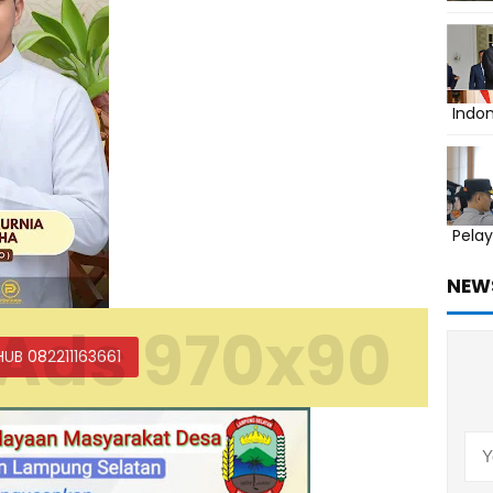
Indo
Pelay
NEW
Ads 970x90
HUB 082211163661