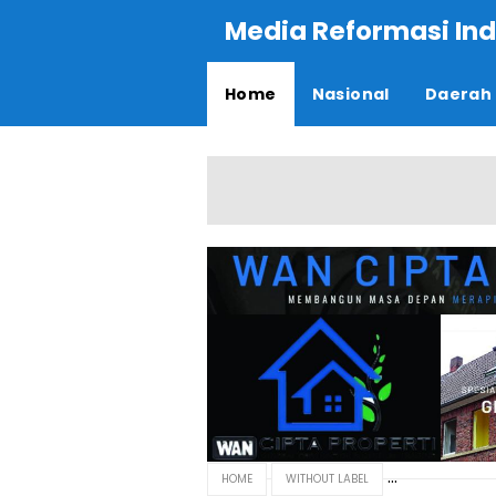
Media Reformasi Ind
Home
Nasional
Daerah
HOME
WITHOUT LABEL