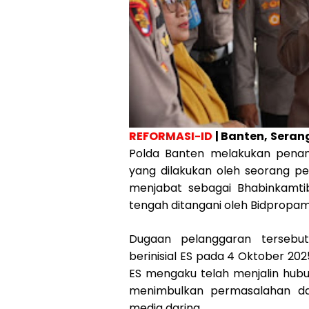
REFORMASI-ID
| Banten, Seran
Polda Banten melakukan penan
yang dilakukan oleh seorang per
menjabat sebagai Bhabinkamtib
tengah ditangani oleh Bidpropam
Dugaan pelanggaran tersebu
berinisial ES pada 4 Oktober 20
ES mengaku telah menjalin hubu
menimbulkan permasalahan d
media daring.