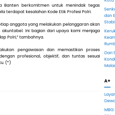
Kota
a Banten berkomitmen untuk menindak tegas
Senk
a terdapat kesalahan Kode Etik Profesi Polri.
dan 
Stab
etiap anggota yang melakukan pelanggaran akan
 akuntabel. Ini bagian dari upaya kami menjaga
Keru
p Polri,” tambahnya.
Keam
Rumba
lakukan pengawasan dan memastikan proses
Dari 
ngan profesional, objektif, dan tuntas sesuai
Kondu
u. (*)
Mala
A+
Laya
Dewan
MBG: