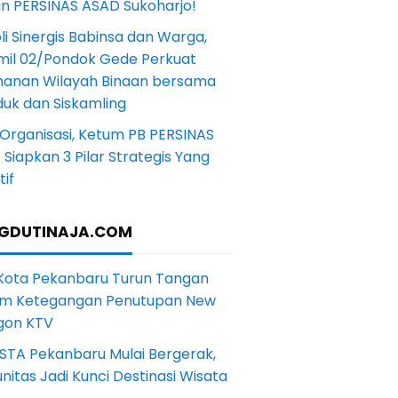
in PERSINAS ASAD Sukoharjo!
li Sinergis Babinsa dan Warga,
mil 02/Pondok Gede Perkuat
anan Wilayah Binaan bersama
uk dan Siskamling
Organisasi, Ketum PB PERSINAS
Siapkan 3 Pilar Strategis Yang
if
GDUTINAJA.COM
 Kota Pekanbaru Turun Tangan
m Ketegangan Penutupan New
gon KTV
STA Pekanbaru Mulai Bergerak,
itas Jadi Kunci Destinasi Wisata