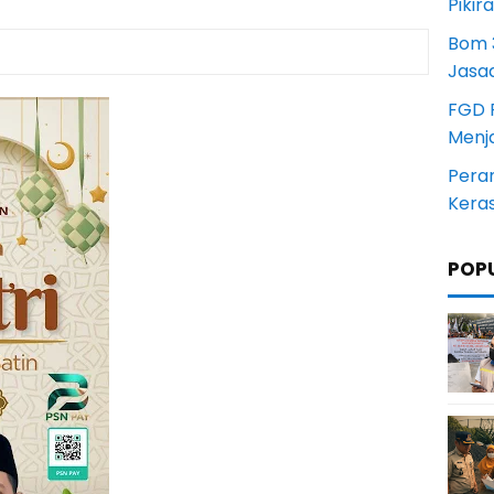
Pikir
Bom 3
Jasa
FGD 
Menj
Pera
Kera
POP