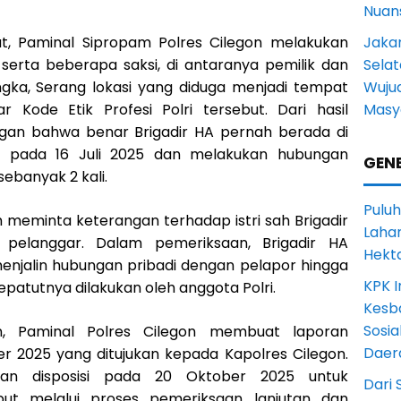
Nuans
Jakar
ut, Paminal Sipropam Polres Cilegon melakukan
Selat
erta beberapa saksi, di antaranya pemilik dan
Wuju
ngka, Serang lokasi yang diduga menjadi tempat
Masy
 Kode Etik Profesi Polri tersebut. Dari hasil
ngan bahwa benar Brigadir HA pernah berada di
r pada 16 Juli 2025 dan melakukan hubungan
GENE
sebanyak 2 kali.
Puluh
h meminta keterangan terhadap istri sah Brigadir
Lahan
pelanggar. Dalam pemeriksaan, Brigadir HA
Hekt
njalin hubungan pribadi dengan pelapor hingga
KPK I
patutnya dilakukan oleh anggota Polri.
Kesb
Sosia
an, Paminal Polres Cilegon membuat laporan
Daer
r 2025 yang ditujukan kepada Kapolres Cilegon.
an disposisi pada 20 Oktober 2025 untuk
Dari 
ebut melalui proses pemeriksaan lanjutan dan