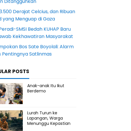
an Ditangguhkan
.500 Derajat Celcius, dan Ribuan
d yang Menguap di Gaza
Peradi-SMSI Bedah KUHAP Baru
awab Kekhawatiran Masyarakat
mpokan Bos Sate Boyolali: Alarm
s Pentingnya Satlinmas
ULAR POSTS
Anak-anak Itu Ikut
Berdemo
Lurah Turun ke
Lapangan, Warga
Menunggu Kepastian