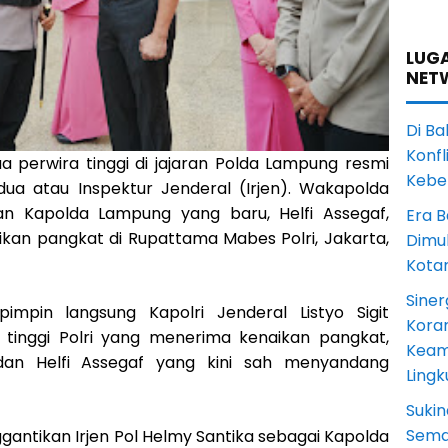
LUGA
NET
Di Ba
Konfl
a perwira tinggi di jajaran Polda Lampung resmi
Kebe
a atau Inspektur Jenderal (Irjen). Wakapolda
Kapolda Lampung yang baru, Helfi Assegaf,
Era B
kan pangkat di Rupattama Mabes Polri, Jakarta,
Dimul
Kota
Siner
impin langsung Kapolri Jenderal Listyo Sigit
Koram
 tinggi Polri yang menerima kenaikan pangkat,
Keam
n Helfi Assegaf yang kini sah menyandang
Ling
Sukin
Sema
ggantikan Irjen Pol Helmy Santika sebagai Kapolda