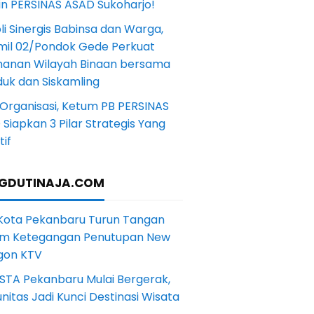
in PERSINAS ASAD Sukoharjo!
li Sinergis Babinsa dan Warga,
mil 02/Pondok Gede Perkuat
anan Wilayah Binaan bersama
uk dan Siskamling
Organisasi, Ketum PB PERSINAS
Siapkan 3 Pilar Strategis Yang
if
GDUTINAJA.COM
 Kota Pekanbaru Turun Tangan
m Ketegangan Penutupan New
gon KTV
STA Pekanbaru Mulai Bergerak,
itas Jadi Kunci Destinasi Wisata