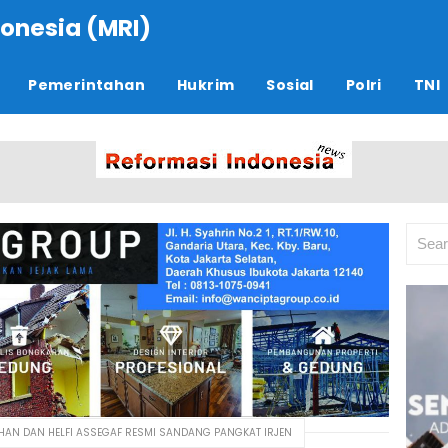
onesia (MRI)
Pemerintahan
Hukrim
Sosial
Polri
TNI
AN DAN HELFI ASSEGAF RESMI SANDANG PANGKAT IRJEN