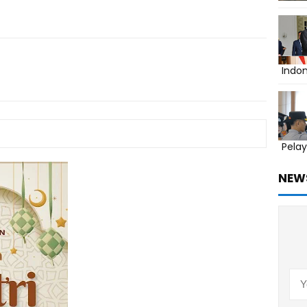
Indo
Pelay
NEW