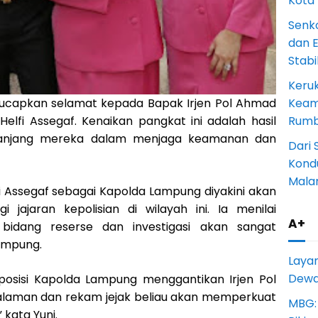
Kota
Senk
dan 
Stab
Keru
Keam
ucapkan selamat kepada Bapak Irjen Pol Ahmad
Rumba
elfi Assegaf. Kenaikan pangkat ini adalah hasil
panjang mereka dalam menjaga keamanan dan
Dari 
Kondu
Mala
fi Assegaf sebagai Kapolda Lampung diyakini akan
ajaran kepolisian di wilayah ini. Ia menilai
A+
bidang reserse dan investigasi akan sangat
Lampung.
Laya
Dewan
posisi Kapolda Lampung menggantikan Irjen Pol
galaman dan rekam jejak beliau akan memperkuat
MBG:
 kata Yuni.