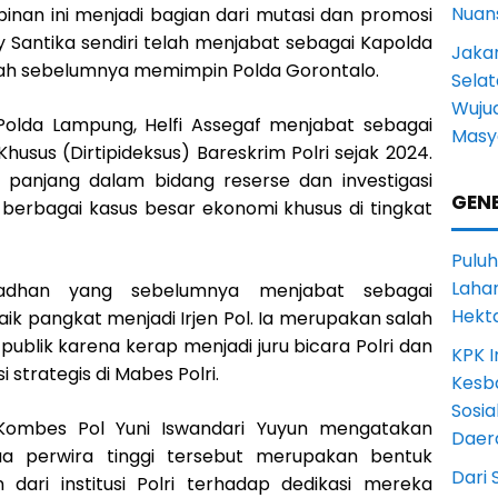
Nuans
inan ini menjadi bagian dari mutasi dan promosi
my Santika sendiri telah menjabat sebagai Kapolda
Jakar
lah sebelumnya memimpin Polda Gorontalo.
Selat
Wuju
olda Lampung, Helfi Assegaf menjabat sebagai
Masy
husus (Dirtipideksus) Bareskrim Polri sejak 2024.
 panjang dalam bidang reserse dan investigasi
GENE
erbagai kasus besar ekonomi khusus di tingkat
Puluh
Lahan
adhan yang sebelumnya menjabat sebagai
Hekt
ik pangkat menjadi Irjen Pol. Ia merupakan salah
publik karena kerap menjadi juru bicara Polri dan
KPK I
strategis di Mabes Polri.
Kesb
Sosia
ombes Pol Yuni Iswandari Yuyun mengatakan
Daer
a perwira tinggi tersebut merupakan bentuk
Dari 
ari institusi Polri terhadap dedikasi mereka