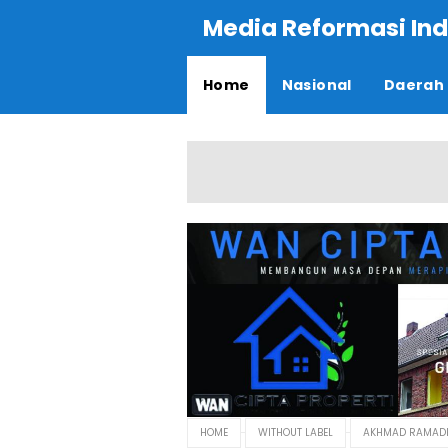
Media Reformasi Ind
Home
Nasional
Daerah
HOME
WITHOUT LABEL
AKHMAD RAMADH