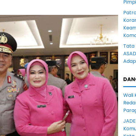
Pimp
Patro
Kora
Keam
Komd
Tata 
ASAD 
Adapt
DAN
Wali
Reda
Para
JADE
Komun