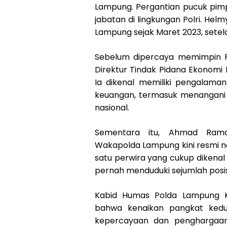
Lampung. Pergantian pucuk pimp
jabatan di lingkungan Polri. Hel
Lampung sejak Maret 2023, sete
Sebelum dipercaya memimpin P
Direktur Tindak Pidana Ekonomi K
Ia dikenal memiliki pengalaman
keuangan, termasuk menangani b
nasional.
Sementara itu, Ahmad Ram
Wakapolda Lampung kini resmi na
satu perwira yang cukup dikenal 
pernah menduduki sejumlah posisi 
Kabid Humas Polda Lampung K
bahwa kenaikan pangkat kedu
kepercayaan dan penghargaan d