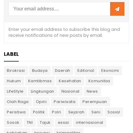
LABEL
Birokrasi
Budaya
Daerah
Editorial
Ekonomi
Hukum
Kamtibmas
Kesehatan
Komunitas
LifeStyle
Lingkungan
Nasional
News
Olah Raga
Opini
Pariwisata
Perempuan
Peristiwa
Politik
Polri
Sejarah
Seni
Sosial
Sosok
TNI
Tajuk
essai
internasional
kebijakan
korupsi
kriminalitas