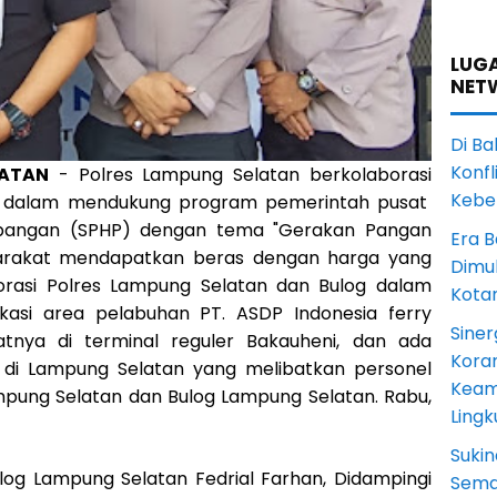
LUGA
NET
Di Ba
Konfl
LATAN
- Polres Lampung Selatan berkolaborasi
Kebe
n dalam mendukung program pemerintah pusat
a pangan (SPHP) dengan tema "Gerakan Pangan
Era B
rakat mendapatkan beras dengan harga yang
Dimul
aborasi Polres Lampung Selatan dan Bulog dalam
Kota
kasi area pelabuhan PT. ASDP Indonesia ferry
Siner
nya di terminal reguler Bakauheni, dan ada
Koram
a di Lampung Selatan yang melibatkan personel
Keam
ampung Selatan dan Bulog Lampung Selatan. Rabu,
Ling
Sukin
og Lampung Selatan Fedrial Farhan, Didampingi
Sema