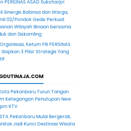
in PERSINAS ASAD Sukoharjo!
li Sinergis Babinsa dan Warga,
mil 02/Pondok Gede Perkuat
anan Wilayah Binaan bersama
uk dan Siskamling
Organisasi, Ketum PB PERSINAS
Siapkan 3 Pilar Strategis Yang
if
GDUTINAJA.COM
 Kota Pekanbaru Turun Tangan
m Ketegangan Penutupan New
gon KTV
STA Pekanbaru Mulai Bergerak,
itas Jadi Kunci Destinasi Wisata