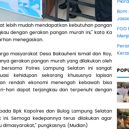
Pikir
Bom 3
Jasa
pat lebih mudah mendapatkan kebutuhan pangan
FGD 
gkau dengan gerakan pangan murah ini," kata Ka
Menj
Farhan menegaskan.
Pera
Kera
rga masyarakat Desa Bakauheni Ismail dan Roy,
nya gerakan pangan murah yang dilakukan oleh
 bersama Polres Lampung Selatan ini sangat
POP
uasi kehidupan sekarang khususnya lapisan
ilan rendah ekonomi menengah kebawah bisa
i-hari dapat terjangkau dan terpenuhi dengan
epada Bpk Kapolres dan Bulog Lampung Selatan
k ini. Semoga kedepannya terus dilakukan agar
au dimasyarakat," pungkasnya. (Mudian)