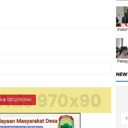
Indo
Pelay
NEW
Ads 970x90
HUB 082211163661