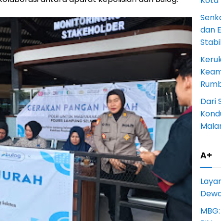
Kota
Senk
dan 
Stab
Keru
Keam
Rumba
Dari 
Kondu
Mala
A+
Laya
Dewan
MBG: