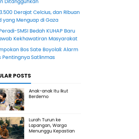
an Ditangguhkan
.500 Derajat Celcius, dan Ribuan
d yang Menguap di Gaza
Peradi-SMSI Bedah KUHAP Baru
awab Kekhawatiran Masyarakat
mpokan Bos Sate Boyolali: Alarm
s Pentingnya Satlinmas
ULAR POSTS
Anak-anak Itu Ikut
Berdemo
Lurah Turun ke
Lapangan, Warga
Menunggu Kepastian