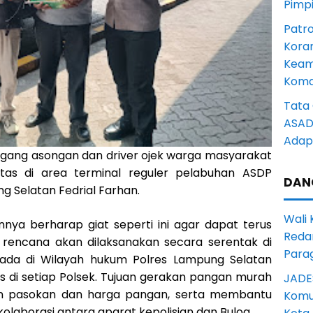
Pimp
Patro
Kora
Keam
Komd
Tata 
ASAD 
Adapt
ang asongan dan driver ojek warga masyarakat
itas di area terminal reguler pelabuhan ASDP
DAN
g Selatan Fedrial Farhan.
Wali
nya berharap giat seperti ini agar dapat terus
Reda
 rencana akan dilaksanakan secara serentak di
Para
rada di Wilayah hukum Polres Lampung Selatan
 di setiap Polsek. Tujuan gerakan pangan murah
JADE
kan pasokan dan harga pangan, serta membantu
Komun
olaborasi antara aparat kepolisian dan Bulog.