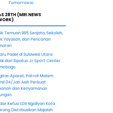
S 28TH (MRI NEWS
WORK)
lik Temuan 995 Senjata, Sekolah,
ik Yayasan, dan Pencarian
naran
aru Padel di Sulawesi Utara
ai dari Sipatuo Jr Sport Center
mobagu
gitas Aparat, Patroli Malam
il 04/Jati Asih Perkuat
anan dan Kenyamanan
kungan
dar Ketua LDII Ngaliyan Kota
rang Distribusikan Majalah