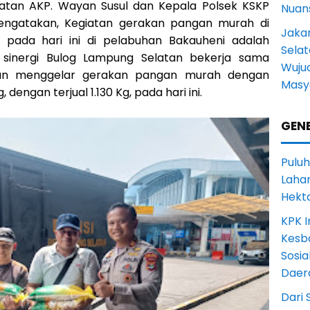
atan AKP. Wayan Susul dan Kepala Polsek KSKP
Nuans
Mengatakan, Kegiatan gerakan pangan murah di
Jakar
 pada hari ini di pelabuhan Bakauheni adalah
Selat
 sinergi Bulog Lampung Selatan bekerja sama
Wuju
tan menggelar gerakan pangan murah dengan
Masy
g, dengan terjual 1.130 Kg, pada hari ini.
GENE
Puluh
Lahan
Hekt
KPK I
Kesb
Sosia
Daer
Dari 