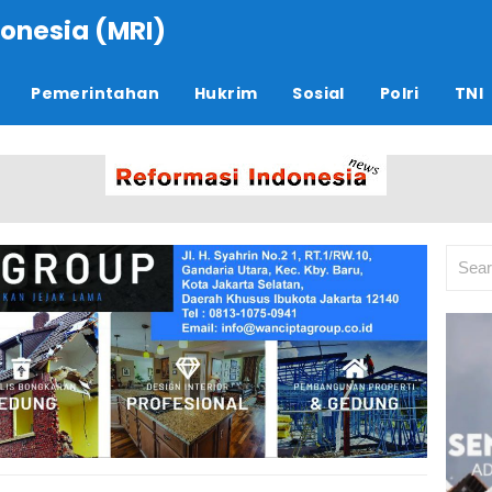
onesia (MRI)
Pemerintahan
Hukrim
Sosial
Polri
TNI