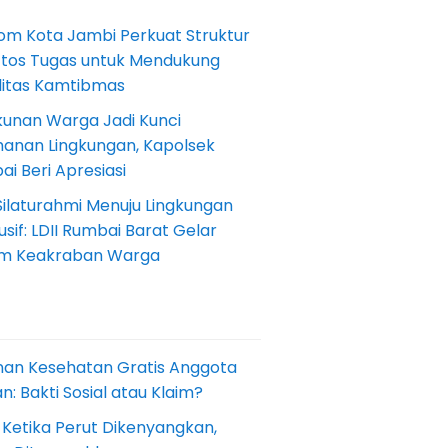
om Kota Jambi Perkuat Struktur
Etos Tugas untuk Mendukung
ilitas Kamtibmas
kunan Warga Jadi Kunci
anan Lingkungan, Kapolsek
i Beri Apresiasi
Silaturahmi Menuju Lingkungan
sif: LDII Rumbai Barat Gelar
m Keakraban Warga
nan Kesehatan Gratis Anggota
: Bakti Sosial atau Klaim?
 Ketika Perut Dikenyangkan,