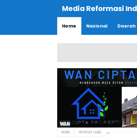
Media Reformasi Ind
Home
Nasional
Daerah
HOME
WITHOUT LABEL