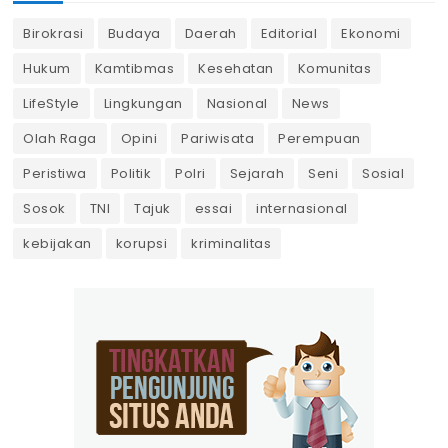
Birokrasi
Budaya
Daerah
Editorial
Ekonomi
Hukum
Kamtibmas
Kesehatan
Komunitas
LifeStyle
Lingkungan
Nasional
News
Olah Raga
Opini
Pariwisata
Perempuan
Peristiwa
Politik
Polri
Sejarah
Seni
Sosial
Sosok
TNI
Tajuk
essai
internasional
kebijakan
korupsi
kriminalitas