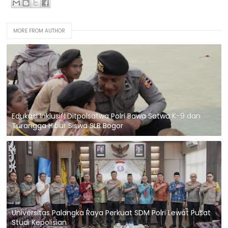
MORE FROM AUTHOR
Edukasi Inklusif, Ditpolsatwa Polri Bawa Satwa K-9 dan
Turangga Hibur Siswa SLB Bogor
Universitas Palangka Raya Perkuat SDM Polri Lewat Pusat
Studi Kepolisian