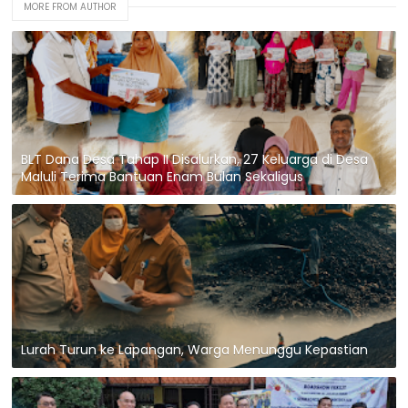
MORE FROM AUTHOR
BLT Dana Desa Tahap II Disalurkan, 27 Keluarga di Desa
Maluli Terima Bantuan Enam Bulan Sekaligus
Lurah Turun ke Lapangan, Warga Menunggu Kepastian