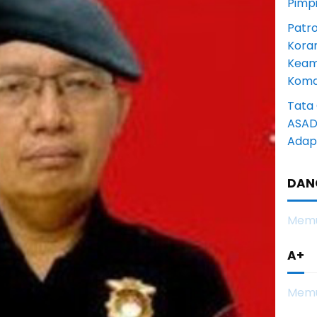
Pimp
Patro
Kora
Keam
Komd
Tata 
ASAD 
Adapt
DAN
Memu
A+
Memu