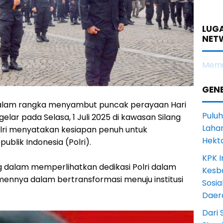
LUGA
NET
Memu
GENE
Dalam rangka menyambut puncak perayaan Hari
Puluh
lar pada Selasa, 1 Juli 2025 di kawasan Silang
Lahan
olri menyatakan kesiapan penuh untuk
Hekt
blik Indonesia (Polri).
KPK I
g dalam memperlihatkan dedikasi Polri dalam
Kesb
nnya dalam bertransformasi menuju institusi
Sosia
Daer
Dari 