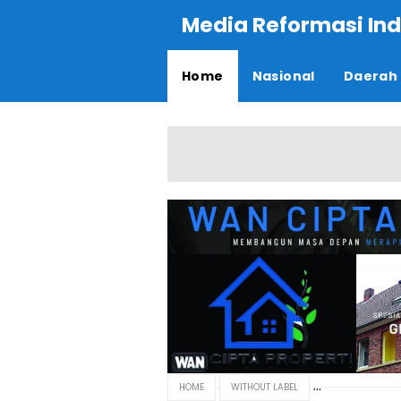
Media Reformasi Ind
Home
Nasional
Daerah
HOME
WITHOUT LABEL