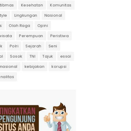
tibmas
Kesehatan
Komunitas
tyle
Lingkungan
Nasional
s
Olah Raga
Opini
wisata
Perempuan
Peristiwa
ik
Polri
Sejarah
Seni
al
Sosok
TNI
Tajuk
essai
rnasional
kebijakan
korupsi
inalitas