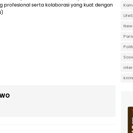
 profesional serta kolaborasi yang kuat dengan
Kam
N)
LifeS
New
Pari
Polit
Sosi
inte
krim
OWO