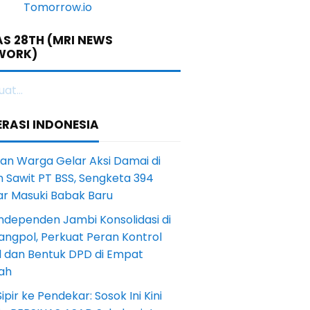
S 28TH (MRI NEWS
WORK)
at...
RASI INDONESIA
an Warga Gelar Aksi Damai di
 Sawit PT BSS, Sengketa 394
ar Masuki Babak Baru
ndependen Jambi Konsolidasi di
angpol, Perkuat Peran Kontrol
l dan Bentuk DPD di Empat
ah
Sipir ke Pendekar: Sosok Ini Kini