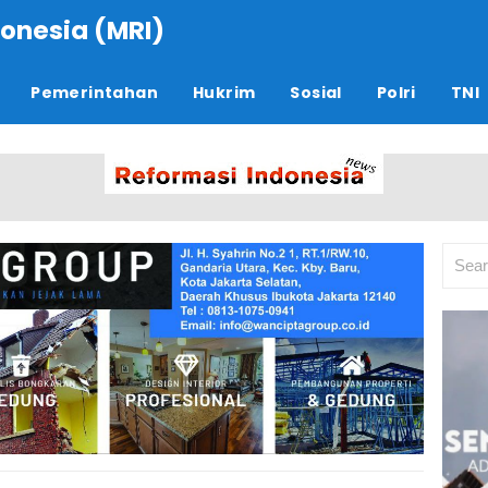
onesia (MRI)
Pemerintahan
Hukrim
Sosial
Polri
TNI