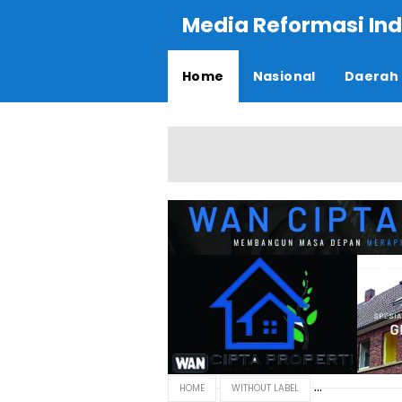
Media Reformasi Ind
Home
Nasional
Daerah
HOME
WITHOUT LABEL