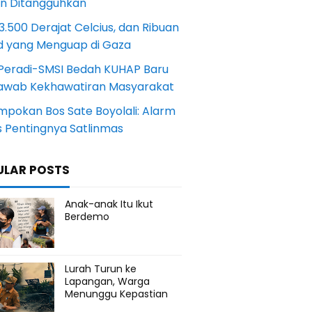
an Ditangguhkan
.500 Derajat Celcius, dan Ribuan
d yang Menguap di Gaza
Peradi-SMSI Bedah KUHAP Baru
awab Kekhawatiran Masyarakat
mpokan Bos Sate Boyolali: Alarm
s Pentingnya Satlinmas
ULAR POSTS
Anak-anak Itu Ikut
Berdemo
Lurah Turun ke
Lapangan, Warga
Menunggu Kepastian