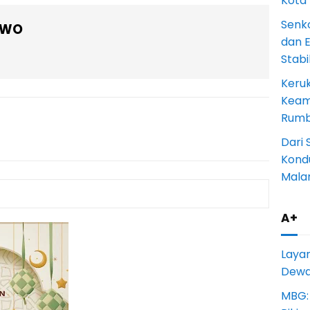
Kota
Senk
OWO
dan 
Stab
Keru
Keam
Rumba
Dari 
Kondu
Mala
A+
Laya
Dewan
MBG: