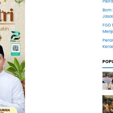
Pikir
Bom 3
Jasa
FGD 
Menj
Pera
Kera
POP