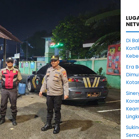
LUGA
NET
Di Ba
Konfl
Kebe
Era B
Dimul
Kota
Siner
Koram
Keam
Ling
Sukin
Sema