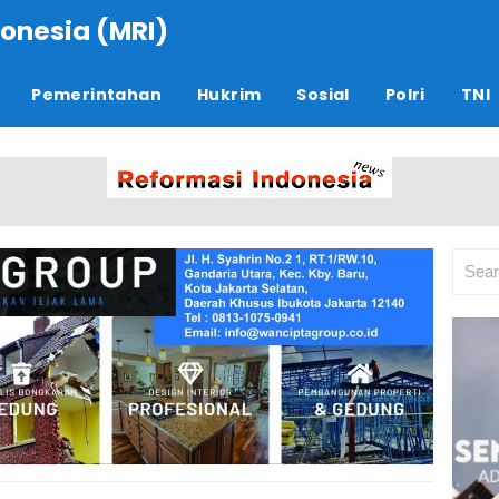
onesia (MRI)
Pemerintahan
Hukrim
Sosial
Polri
TNI