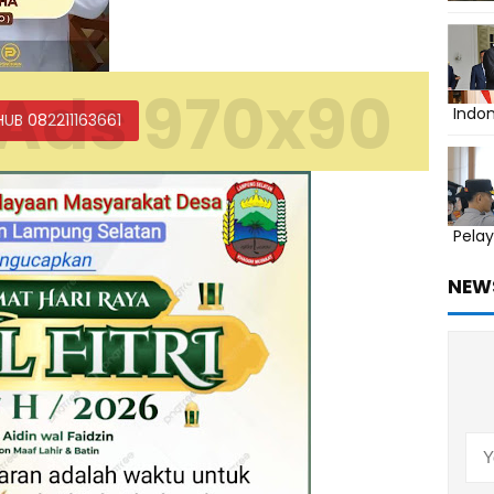
Ads 970x90
Indo
HUB 082211163661
Pelay
NEW