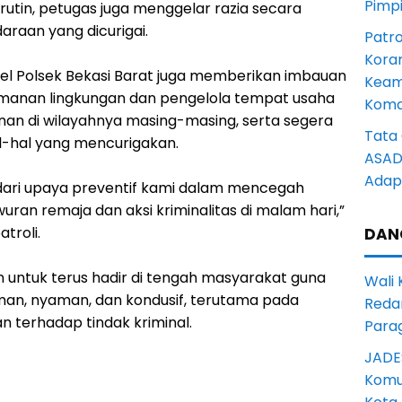
Pimp
 rutin, petugas juga menggelar razia secara
araan yang dicurigai.
Patro
Kora
el Polsek Bekasi Barat juga memberikan imbauan
Keam
anan lingkungan dan pengelola tempat usaha
Komd
nan di wilayahnya masing-masing, serta segera
Tata 
-hal yang mencurigakan.
ASAD 
Adapt
 dari upaya preventif kami dalam mencegah
ran remaja dan aksi kriminalitas di malam hari,”
troli.
DAN
 untuk terus hadir di tengah masyarakat guna
Wali
an, nyaman, dan kondusif, terutama pada
Reda
n terhadap tindak kriminal.
Para
JADE
Komun