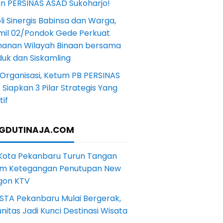
in PERSINAS ASAD Sukoharjo!
li Sinergis Babinsa dan Warga,
mil 02/Pondok Gede Perkuat
anan Wilayah Binaan bersama
uk dan Siskamling
Organisasi, Ketum PB PERSINAS
Siapkan 3 Pilar Strategis Yang
if
GDUTINAJA.COM
 Kota Pekanbaru Turun Tangan
m Ketegangan Penutupan New
gon KTV
STA Pekanbaru Mulai Bergerak,
itas Jadi Kunci Destinasi Wisata