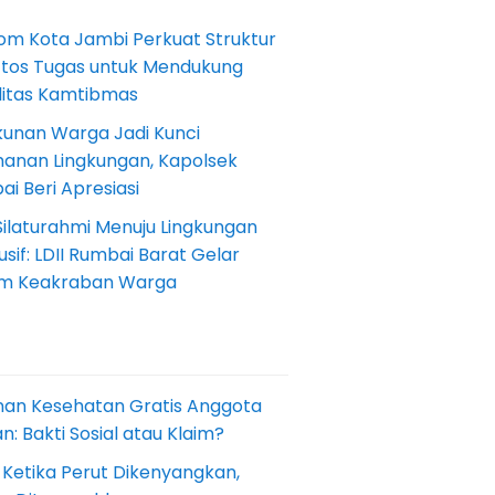
om Kota Jambi Perkuat Struktur
Etos Tugas untuk Mendukung
ilitas Kamtibmas
kunan Warga Jadi Kunci
anan Lingkungan, Kapolsek
i Beri Apresiasi
Silaturahmi Menuju Lingkungan
sif: LDII Rumbai Barat Gelar
m Keakraban Warga
nan Kesehatan Gratis Anggota
: Bakti Sosial atau Klaim?
 Ketika Perut Dikenyangkan,