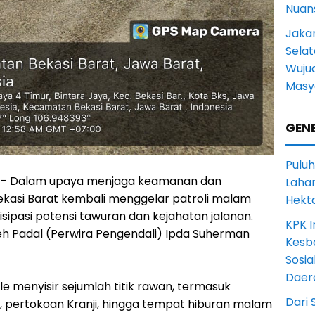
Nuans
Jakar
Selat
Wuju
Masy
GENE
Puluh
a, – Dalam upaya menjaga keamanan dan
Lahan
ekasi Barat kembali menggelar patroli malam
Hekt
sipasi potensi tawuran dan kejahatan jalanan.
KPK I
leh Padal (Perwira Pengendali) Ipda Suherman
Kesb
Sosia
Daer
le menyisir sejumlah titik rawan, termasuk
Dari 
 pertokoan Kranji, hingga tempat hiburan malam