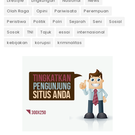
LifeStyle
Lingkungan
Nasional
News
Olah Raga
Opini
Pariwisata
Perempuan
Peristiwa
Politik
Polri
Sejarah
Seni
Sosial
Sosok
TNI
Tajuk
essai
internasional
kebijakan
korupsi
kriminalitas