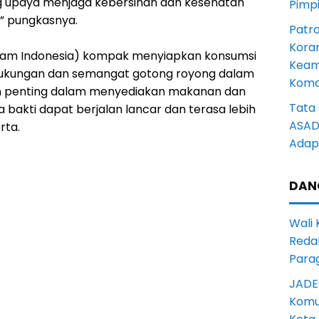
g upaya menjaga kebersihan dan kesehatan
Pimp
,” pungkasnya.
Patro
Kora
slam Indonesia) kompak menyiapkan konsumsi
Keam
 dukungan dan semangat gotong royong dalam
Komd
an penting dalam menyediakan makanan dan
Tata 
 bakti dapat berjalan lancar dan terasa lebih
ASAD 
rta.
Adapt
DAN
Wali
Reda
Para
JADE
Komun