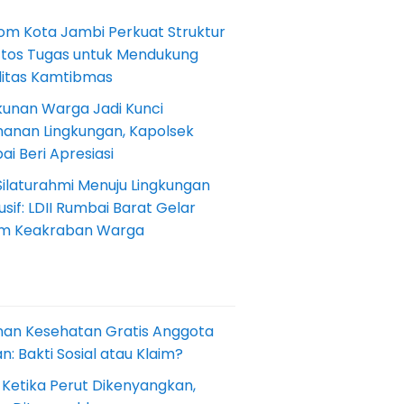
om Kota Jambi Perkuat Struktur
Etos Tugas untuk Mendukung
ilitas Kamtibmas
kunan Warga Jadi Kunci
anan Lingkungan, Kapolsek
i Beri Apresiasi
Silaturahmi Menuju Lingkungan
sif: LDII Rumbai Barat Gelar
m Keakraban Warga
nan Kesehatan Gratis Anggota
: Bakti Sosial atau Klaim?
 Ketika Perut Dikenyangkan,