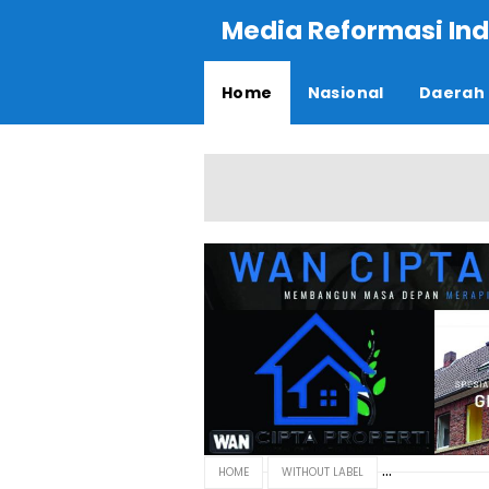
Media Reformasi Ind
Home
Nasional
Daerah
HOME
WITHOUT LABEL