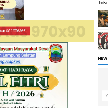
Indo
Ads 970x90
HUB 082211163661
NEW