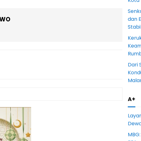
Kota
Senk
OWO
dan 
Stab
Keru
Keam
Rumba
Dari 
Kondu
Mala
A+
Laya
Dewan
MBG: