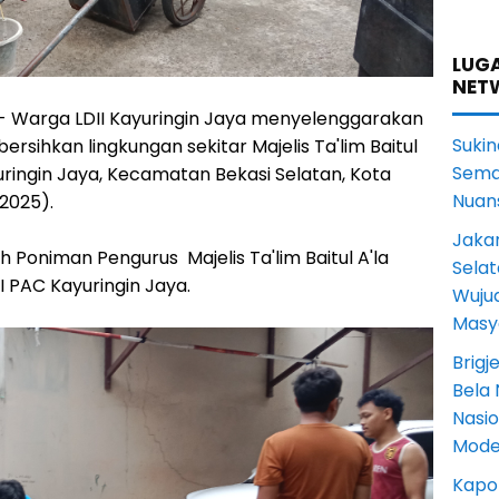
LUGA
NET
 - Warga LDII Kayuringin Jaya menyelenggarakan
Sukin
ersihkan lingkungan sekitar Majelis Ta'lim Baitul
Sema
uringin Jaya, Kecamatan Bekasi Selatan, Kota
Nuans
/2025).
Jakar
h Poniman Pengurus Majelis Ta'lim Baitul A'la
Selat
I PAC Kayuringin Jaya.
Wuju
Masy
Brigj
Bela 
Nasi
Mode
Kapol