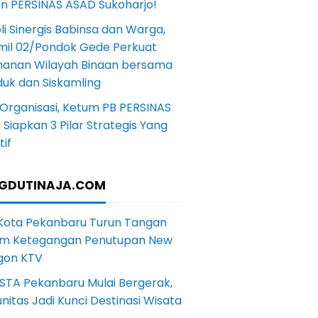
in PERSINAS ASAD Sukoharjo!
li Sinergis Babinsa dan Warga,
mil 02/Pondok Gede Perkuat
anan Wilayah Binaan bersama
uk dan Siskamling
Organisasi, Ketum PB PERSINAS
Siapkan 3 Pilar Strategis Yang
if
GDUTINAJA.COM
 Kota Pekanbaru Turun Tangan
m Ketegangan Penutupan New
gon KTV
STA Pekanbaru Mulai Bergerak,
itas Jadi Kunci Destinasi Wisata