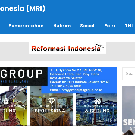
onesia (MRI)
Pemerintahan
Hukrim
Sosial
Polri
TNI