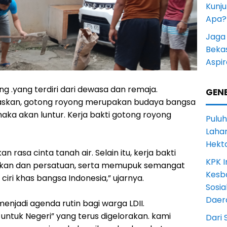
Kunju
Apa?
Jaga 
Beka
Aspi
ang .yang terdiri dari dewasa dan remaja.
GENE
gaskan, gotong royong merupakan budaya bangsa
n maka akan luntur. Kerja bakti gotong royong
Puluh
Lahan
Hekt
rasa cinta tanah air. Selain itu, kerja bakti
KPK I
an dan persatuan, serta memupuk semangat
Kesb
ri khas bangsa Indonesia,” ujarnya.
Sosia
Daer
menjadi agenda rutin bagi warga LDII.
untuk Negeri” yang terus digelorakan. kami
Dari 