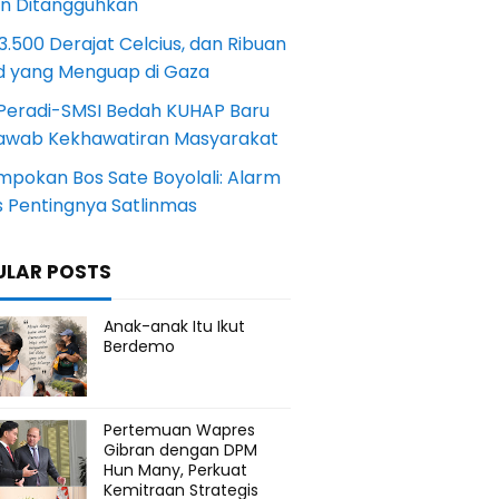
an Ditangguhkan
.500 Derajat Celcius, dan Ribuan
d yang Menguap di Gaza
Peradi-SMSI Bedah KUHAP Baru
awab Kekhawatiran Masyarakat
mpokan Bos Sate Boyolali: Alarm
s Pentingnya Satlinmas
ULAR POSTS
Anak-anak Itu Ikut
Berdemo
Pertemuan Wapres
Gibran dengan DPM
Hun Many, Perkuat
Kemitraan Strategis