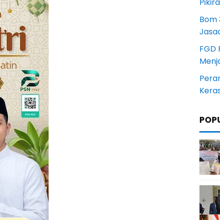
Pikir
Bom 3
Jasa
FGD 
Menj
Pera
Kera
POP