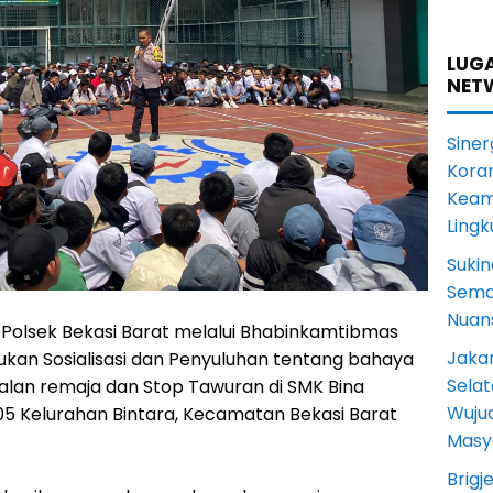
LUGA
NET
Siner
Koram
Keam
Ling
Sukin
Sema
Nuans
 Polsek Bekasi Barat melalui Bhabinkamtibmas
Jakar
kukan Sosialisasi dan Penyuluhan tentang bahaya
Selat
lan remaja dan Stop Tawuran di SMK Bina
Wuju
W05 Kelurahan Bintara, Kecamatan Bekasi Barat
Masy
Brigj