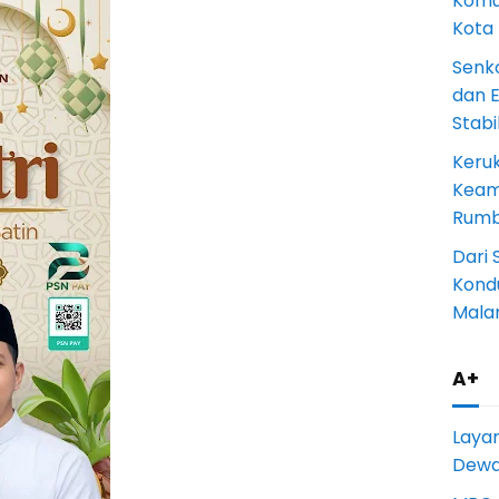
Komun
Kota
Senk
dan 
Stab
Keru
Keam
Rumba
Dari 
Kondu
Mala
A+
Laya
Dewan