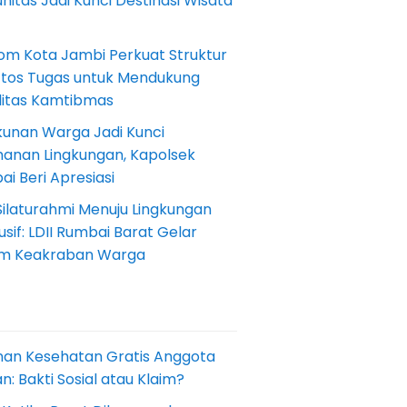
itas Jadi Kunci Destinasi Wisata
om Kota Jambi Perkuat Struktur
Etos Tugas untuk Mendukung
ilitas Kamtibmas
kunan Warga Jadi Kunci
anan Lingkungan, Kapolsek
i Beri Apresiasi
Silaturahmi Menuju Lingkungan
sif: LDII Rumbai Barat Gelar
m Keakraban Warga
nan Kesehatan Gratis Anggota
: Bakti Sosial atau Klaim?