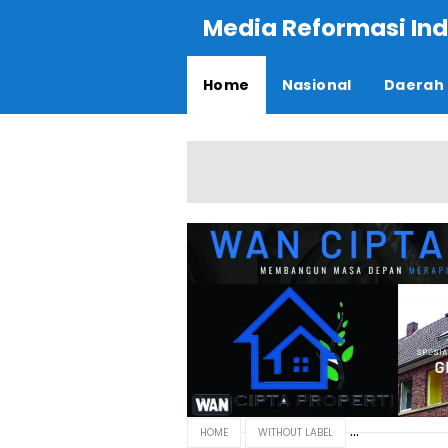
Media Reformasi Ind
Home
Nasional
Daerah
HOME
WITHOUT LABEL