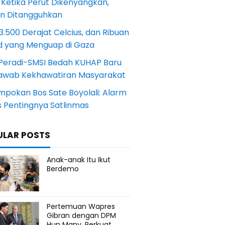
 Ketika Perut Dikenyangkan,
an Ditangguhkan
.500 Derajat Celcius, dan Ribuan
d yang Menguap di Gaza
Peradi-SMSI Bedah KUHAP Baru
awab Kekhawatiran Masyarakat
mpokan Bos Sate Boyolali: Alarm
s Pentingnya Satlinmas
ULAR POSTS
Anak-anak Itu Ikut
Berdemo
Pertemuan Wapres
Gibran dengan DPM
Hun Many, Perkuat