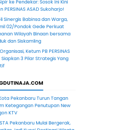
Sipir ke Pendekar: Sosok Ini Kini
in PERSINAS ASAD Sukoharjo!
li Sinergis Babinsa dan Warga,
mil 02/Pondok Gede Perkuat
anan Wilayah Binaan bersama
uk dan Siskamling
Organisasi, Ketum PB PERSINAS
Siapkan 3 Pilar Strategis Yang
if
GDUTINAJA.COM
 Kota Pekanbaru Turun Tangan
m Ketegangan Penutupan New
gon KTV
STA Pekanbaru Mulai Bergerak,