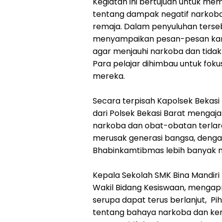
Kegiatan ini bertujuan untuk 
tentang dampak negatif narkoba
remaja. Dalam penyuluhan terseb
menyampaikan pesan-pesan kamt
agar menjauhi narkoba dan tidak
Para pelajar dihimbau untuk fok
mereka.
Secara terpisah Kapolsek Bekasi
dari Polsek Bekasi Barat menga
narkoba dan obat-obatan terla
merusak generasi bangsa, denga
Bhabinkamtibmas lebih banyak me
Kepala Sekolah SMK Bina Mandiri H
Wakil Bidang Kesiswaan, mengapr
serupa dapat terus berlanjut, P
tentang bahaya narkoba dan ke