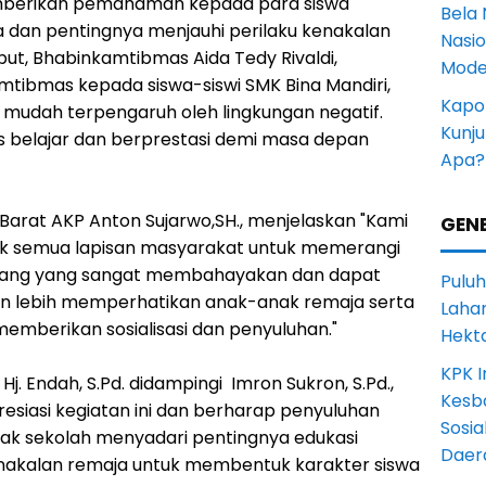
memberikan pemahaman kepada para siswa
Bela 
 dan pentingnya menjauhi perilaku kenakalan
Nasi
ut, Bhabinkamtibmas Aida Tedy Rivaldi,
Mode
ibmas kepada siswa-siswi SMK Bina Mandiri,
Kapol
 mudah terpengaruh oleh lingkungan negatif.
Kunju
us belajar dan berprestasi demi masa depan
Apa?
 Barat AKP Anton Sujarwo,SH., menjelaskan "Kami
GENE
jak semua lapisan masyarakat untuk memerangi
rang yang sangat membahayakan dan dapat
Puluh
n lebih memperhatikan anak-anak remaja serta
Lahan
mberikan sosialisasi dan penyuluhan."
Hekt
KPK I
j. Endah, S.Pd. didampingi Imron Sukron, S.Pd.,
Kesb
esiasi kegiatan ini dan berharap penyuluhan
Sosia
ihak sekolah menyadari pentingnya edukasi
Daer
nakalan remaja untuk membentuk karakter siswa