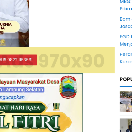
MBG:
Pikir
Bom 3
Jasa
FGD 
Menj
Ads 970x90
Pera
HUB 082211163661
Kera
POP