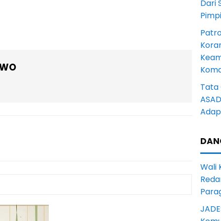
Dari 
Pimp
Patro
Kora
Keam
OWO
Komd
Tata 
ASAD 
Adapt
DAN
Wali
Reda
Para
JADE