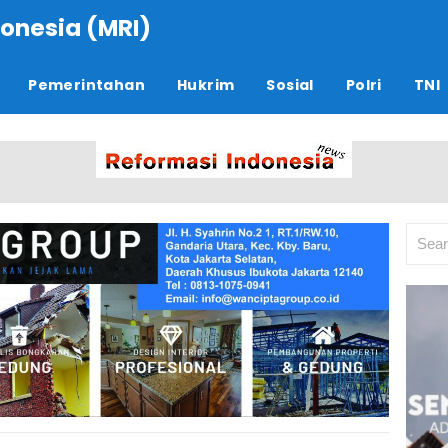
onesia (MRI)
Pemerintahan
Hukrim
Sosial
Polri
TNI