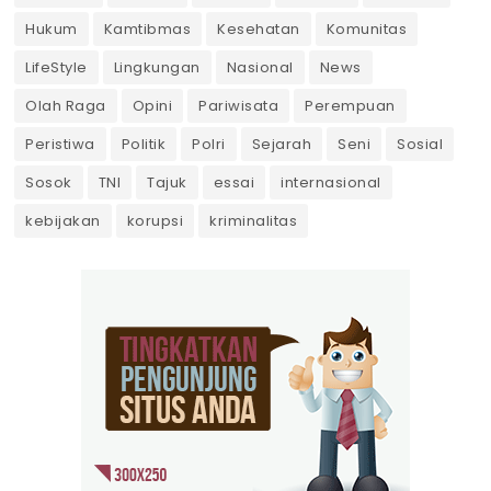
Hukum
Kamtibmas
Kesehatan
Komunitas
LifeStyle
Lingkungan
Nasional
News
Olah Raga
Opini
Pariwisata
Perempuan
Peristiwa
Politik
Polri
Sejarah
Seni
Sosial
Sosok
TNI
Tajuk
essai
internasional
kebijakan
korupsi
kriminalitas