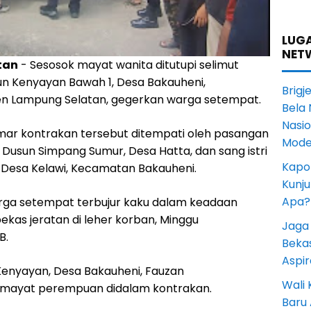
LUGA
NET
tan
- Sesosok mayat wanita ditutupi selimut
un Kenyayan Bawah 1, Desa Bakauheni,
Brigj
n Lampung Selatan, gegerkan warga setempat.
Bela 
Nasi
amar kontrakan tersebut ditempati oleh pasangan
Mode
 Dusun Simpang Sumur, Desa Hatta, dan sang istri
Kapol
Desa Kelawi, Kecamatan Bakauheni.
Kunju
Apa?
rga setempat terbujur kaku dalam keadaan
ekas jeratan di leher korban, Minggu
Jaga 
B.
Beka
Aspi
 Kenyayan, Desa Bakauheni, Fauzan
Wali
mayat perempuan didalam kontrakan.
Baru