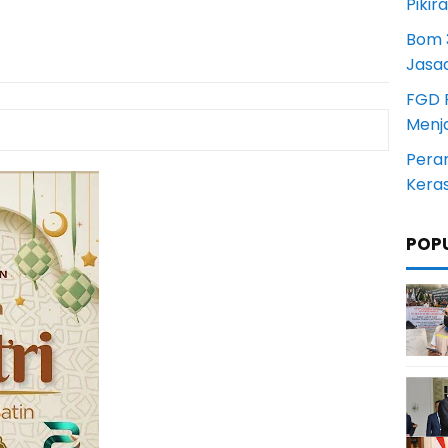
Pikir
Bom 3
Jasa
FGD 
Menj
Pera
Kera
POP