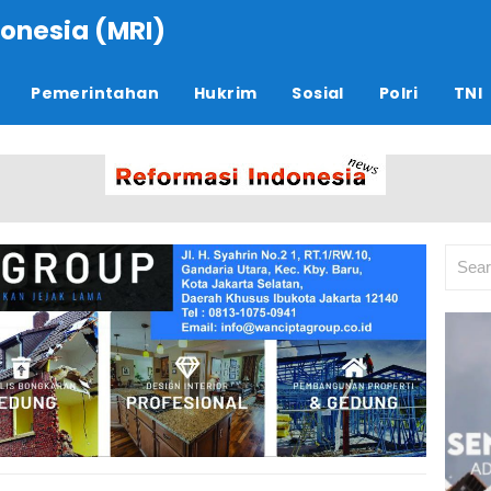
onesia (MRI)
Pemerintahan
Hukrim
Sosial
Polri
TNI