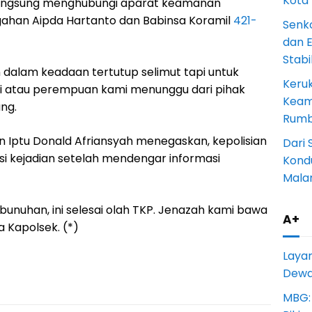
Kota
langsung menghubungi aparat keamanan
ahan Aipda Hartanto dan Babinsa Koramil
421-
Senk
dan 
Stab
n dalam keadaan tertutup selimut tapi untuk
Keru
aki atau perempuan kami menunggu dari pihak
Keam
ng.
Rumba
Iptu Donald Afriansyah menegaskan, kepolisian
Dari 
si kejadian setelah mendengar informasi
Kondu
Mala
nuhan, ini selesai olah TKP. Jenazah kami bawa
A+
a Kapolsek. (*)
Laya
Dewan
MBG: