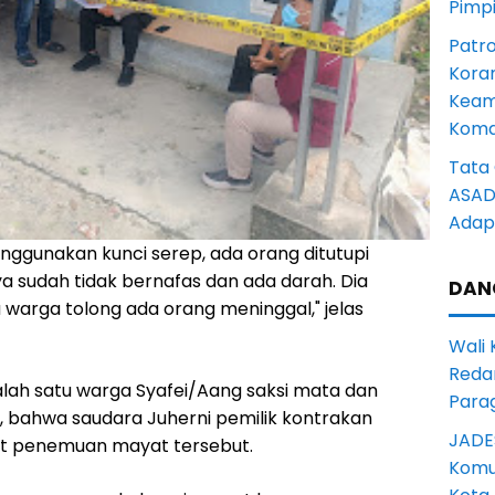
Pimp
Patro
Kora
Keam
Komd
Tata 
ASAD 
Adapt
nggunakan kunci serep, ada orang ditutupi
nya sudah tidak bernafas dan ada darah. Dia
DAN
warga tolong ada orang meninggal," jelas
Wali
Reda
alah satu warga Syafei/Aang saksi mata dan
Para
bahwa saudara Juherni pemilik kontrakan
JADE
at penemuan mayat tersebut.
Komun