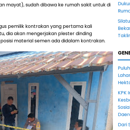
Duku
an mayat), sudah dibawa ke rumah sakit untuk di
Rum
Sila
igus pemilik kontrakan yang pertama kali
Bekas
, dia akan mengerjakan plester dinding
Takli
posisi material semen ada didalam kontrakan.
GENE
Puluh
Lahan
Hekt
KPK I
Kesb
Sosia
Daer
Dari 