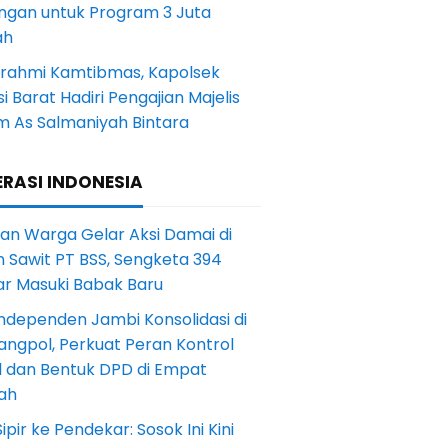
ngan untuk Program 3 Juta
ah
turahmi Kamtibmas, Kapolsek
i Barat Hadiri Pengajian Majelis
m As Salmaniyah Bintara
RASI INDONESIA
an Warga Gelar Aksi Damai di
 Sawit PT BSS, Sengketa 394
ar Masuki Babak Baru
ndependen Jambi Konsolidasi di
angpol, Perkuat Peran Kontrol
l dan Bentuk DPD di Empat
ah
Sipir ke Pendekar: Sosok Ini Kini