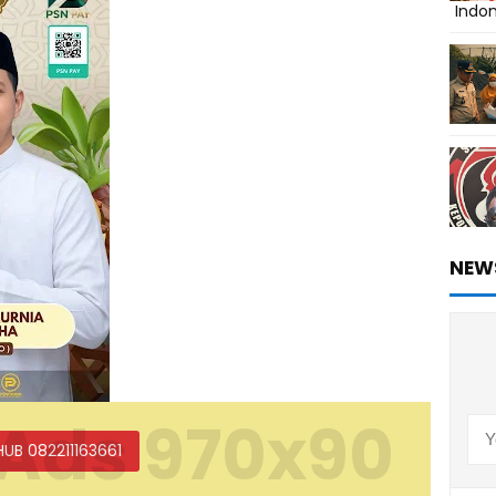
Indo
NEW
Ads 970x90
HUB 082211163661