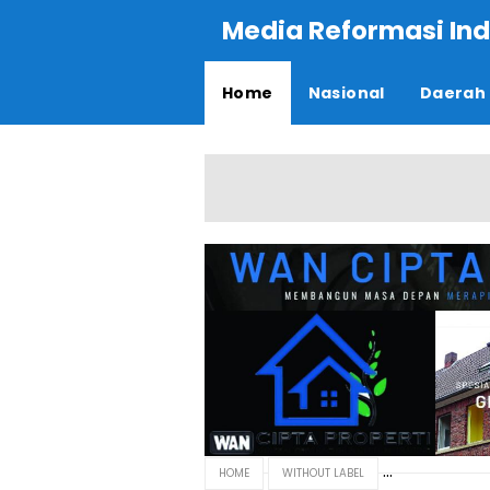
Media Reformasi Ind
Home
Nasional
Daerah
HOME
WITHOUT LABEL