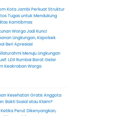
om Kota Jambi Perkuat Struktur
Etos Tugas untuk Mendukung
ilitas Kamtibmas
kunan Warga Jadi Kunci
anan Lingkungan, Kapolsek
i Beri Apresiasi
Silaturahmi Menuju Lingkungan
sif: LDII Rumbai Barat Gelar
m Keakraban Warga
nan Kesehatan Gratis Anggota
: Bakti Sosial atau Klaim?
 Ketika Perut Dikenyangkan,