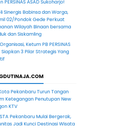
in PERSINAS ASAD Sukoharjo!
li Sinergis Babinsa dan Warga,
mil 02/Pondok Gede Perkuat
anan Wilayah Binaan bersama
uk dan Siskamling
Organisasi, Ketum PB PERSINAS
Siapkan 3 Pilar Strategis Yang
if
GDUTINAJA.COM
 Kota Pekanbaru Turun Tangan
m Ketegangan Penutupan New
gon KTV
STA Pekanbaru Mulai Bergerak,
itas Jadi Kunci Destinasi Wisata