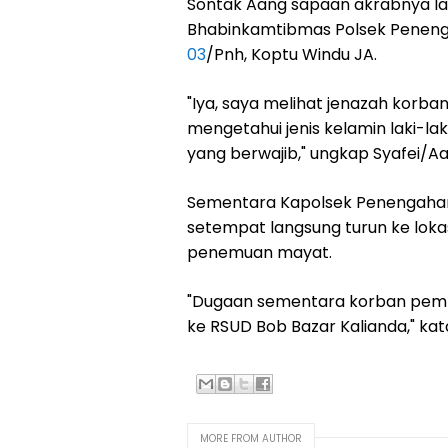
Sontak Aang sapaan akrabnya 
Bhabinkamtibmas Polsek Peneng
03
/Pnh, Koptu Windu JA.
"Iya, saya melihat jenazah korba
mengetahui jenis kelamin laki-l
yang berwajib," ungkap Syafei/Aa
Sementara Kapolsek Penengahan 
setempat langsung turun ke loka
penemuan mayat.
"Dugaan sementara korban pembu
ke RSUD Bob Bazar Kalianda," kat
MORE FROM AUTHOR