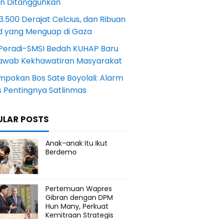
an Ditangguhkan
.500 Derajat Celcius, dan Ribuan
d yang Menguap di Gaza
Peradi-SMSI Bedah KUHAP Baru
awab Kekhawatiran Masyarakat
mpokan Bos Sate Boyolali: Alarm
s Pentingnya Satlinmas
ULAR POSTS
Anak-anak Itu Ikut
Berdemo
Pertemuan Wapres
Gibran dengan DPM
Hun Many, Perkuat
Kemitraan Strategis