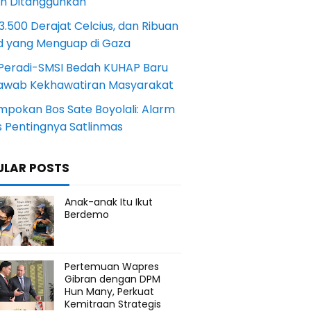
an Ditangguhkan
.500 Derajat Celcius, dan Ribuan
d yang Menguap di Gaza
Peradi-SMSI Bedah KUHAP Baru
awab Kekhawatiran Masyarakat
mpokan Bos Sate Boyolali: Alarm
s Pentingnya Satlinmas
ULAR POSTS
Anak-anak Itu Ikut
Berdemo
Pertemuan Wapres
Gibran dengan DPM
Hun Many, Perkuat
Kemitraan Strategis