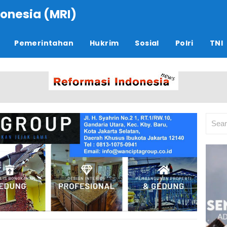
onesia (MRI)
Pemerintahan
Hukrim
Sosial
Polri
TNI