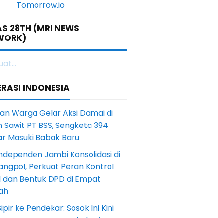
S 28TH (MRI NEWS
WORK)
at...
RASI INDONESIA
an Warga Gelar Aksi Damai di
 Sawit PT BSS, Sengketa 394
ar Masuki Babak Baru
ndependen Jambi Konsolidasi di
angpol, Perkuat Peran Kontrol
l dan Bentuk DPD di Empat
ah
Sipir ke Pendekar: Sosok Ini Kini