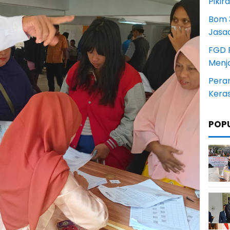
Pikir
Bom 3
Jasa
FGD 
Menj
Pera
Kera
POP