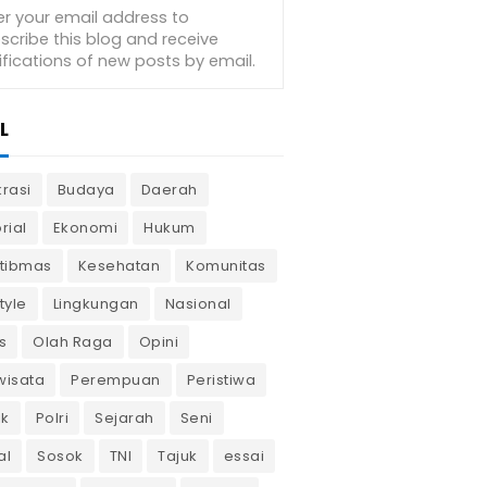
L
krasi
Budaya
Daerah
rial
Ekonomi
Hukum
tibmas
Kesehatan
Komunitas
tyle
Lingkungan
Nasional
s
Olah Raga
Opini
wisata
Perempuan
Peristiwa
ik
Polri
Sejarah
Seni
al
Sosok
TNI
Tajuk
essai