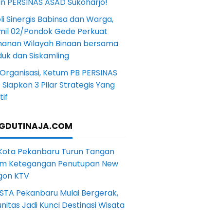
in PERSINAS ASAD Sukoharjo!
li Sinergis Babinsa dan Warga,
mil 02/Pondok Gede Perkuat
anan Wilayah Binaan bersama
uk dan Siskamling
Organisasi, Ketum PB PERSINAS
Siapkan 3 Pilar Strategis Yang
if
GDUTINAJA.COM
 Kota Pekanbaru Turun Tangan
m Ketegangan Penutupan New
gon KTV
STA Pekanbaru Mulai Bergerak,
itas Jadi Kunci Destinasi Wisata