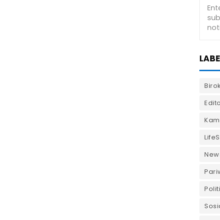
LABE
Biro
Edito
Kam
LifeS
New
Pari
Polit
Sosi