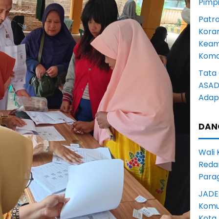
Pimp
Patro
Kora
Keam
Komd
Tata 
ASAD 
Adapt
DAN
Wali
Reda
Para
JADE
Komun
Kota