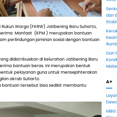
Senk
dan 
Stab
 Rukun Warga (FKRW) Jatibening Baru Suharto,
Keru
enerima Manfaat (KPM ) merupakan bantuan
Keam
gram perlindungan jaminan sosial dengan bantuan
Rumba
Dari 
yang didistribusikan di kelurahan Jatibening Baru
Kondu
enerima bantuan beras. Ini merupakan bentuk
Mala
h bentuk pelayanan guna untuk mensejahterakan
ilan akrab Suharto.
A+
a bantuan tersebut bisa sedikit membantu
Laya
Dewan
MBG: