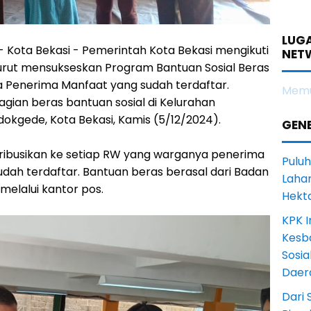
LUGA
- Kota Bekasi - Pemerintah Kota Bekasi mengikuti
NET
turut mensukseskan Program Bantuan Sosial Beras
a Penerima Manfaat yang sudah terdaftar.
Memu
gian beras bantuan sosial di Kelurahan
okgede, Kota Bekasi, Kamis (5/12/2024).
GENE
tribusikan ke setiap RW yang warganya penerima
Puluh
dah terdaftar. Bantuan beras berasal dari Badan
Lahan
melalui kantor pos.
Hekt
KPK I
Kesb
Sosia
Daer
Dari 