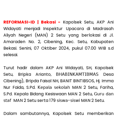
REFORMASI-ID | Bekasi -
Kapolsek Setu, AKP Ani
Widayati menjadi Inspektur Upacara di Madrasah
Aliyah Negeri (MAN) 2 Setu yang berlokasi di Jl.
Amaraden No. 2, Cibening, Kec. Setu, Kabupaten
Bekasi. Senini, 07 Oktiber 2024, pukul 07.00 WIB s.d
selesai.
Turut hadir dalam AKP Ani Widayati, SH, Kapolsek
Setu, Bripka Arianto, 𝖡𝖧𝖠𝖡𝖨𝖭𝖪𝖠𝖬𝖳𝖨𝖡𝖬𝖠𝖲 Desa
Cibening), Bripda Faisal NH, BANIT BINTIBSOS, Hj. Imma
Nur Faida, S.Pd. 𝖪𝖾𝗉𝖺𝗅𝖺 𝗌𝖾𝗄𝗈𝗅𝖺𝗁 MAN 2 Setu, Fariha,
S.Pd. Kepala Bidang Kesiswaan MAN 2 Setu, 𝖦𝗎𝗋𝗎 𝖽𝖺𝗇
𝗌𝗍𝖺𝖿 MAN 2 Setu serta 179 𝗌𝗂𝗌𝗐𝖺-𝗌𝗂𝗌𝗐𝗂 MAN 2 Setu.
Dalam sambutannya, Kapolsek Setu memberikan