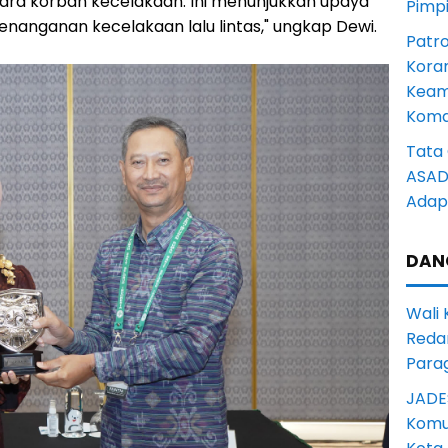
ara korban kecelakaan. Ini menunjukkan upaya
Pimp
anganan kecelakaan lalu lintas," ungkap Dewi.
Patro
Kora
Keam
Komd
Tata 
ASAD 
Adapt
DAN
Wali
Reda
Para
JADE
Komun