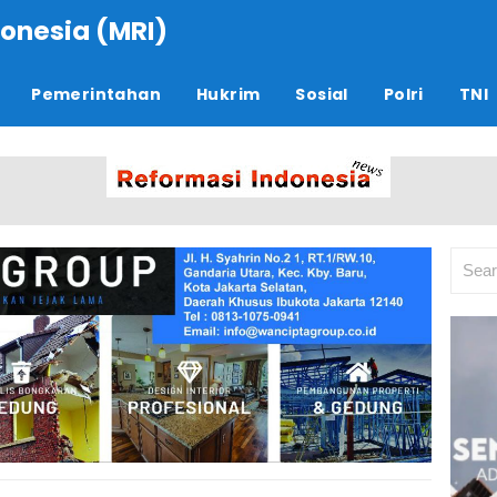
onesia (MRI)
Pemerintahan
Hukrim
Sosial
Polri
TNI