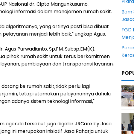
Pikir
SUP Nasional dr. Cipto Mangunkusumo,
logi informasi dalam manajemen rumah sakit.
Bom 3
Jasa
 algoritmanya, yang artinya pasti bisa dibuat
FGD 
ian pelayanan menjadi lebih baik," ungkap Agus.
Menj
Pera
dr. Agus Purwadianto, Sp.FM, Subsp.EM(K),
Kera
mua pihak rumah sakit untuk terus berkomitmen
elayanan, pembiayaan dan transparansi layanan,
.
POP
datang ke rumah sakit,tidak perlu lagi
jamin, tetapi utamakan pelayanannya dahulu.
dengan adanya sistem teknologi informasi,"
am agenda tersebut juga digelar JRCare by Jasa
ang ini merupakan inisiatif Jasa Raharja untuk