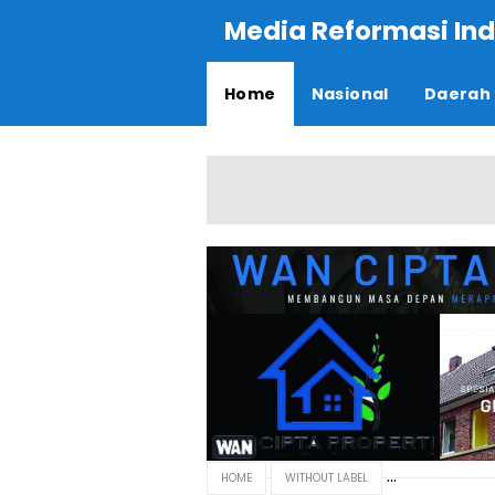
Media Reformasi Ind
Home
Nasional
Daerah
HOME
WITHOUT LABEL