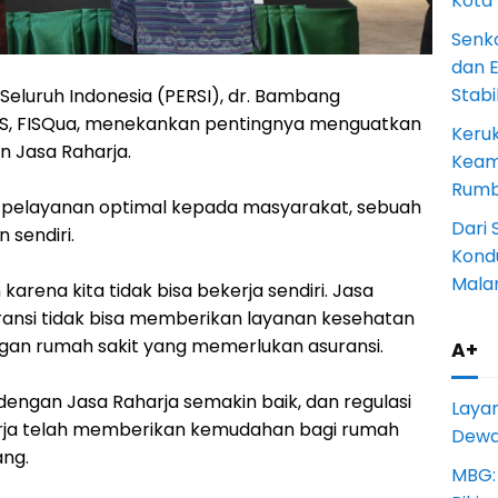
Kota
Senk
dan 
Stab
eluruh Indonesia (PERSI), dr. Bambang
RS, FISQua, menekankan pentingnya menguatkan
Keru
n Jasa Raharja.
Keam
Rumba
pelayanan optimal kepada masyarakat, sebuah
Dari 
 sendiri.
Kondu
Mala
arena kita tidak bisa bekerja sendiri. Jasa
ransi tidak bisa memberikan layanan kesehatan
ngan rumah sakit yang memerlukan asuransi.
A+
ngan Jasa Raharja semakin baik, dan regulasi
Laya
arja telah memberikan kemudahan bagi rumah
Dewan
ang.
MBG: