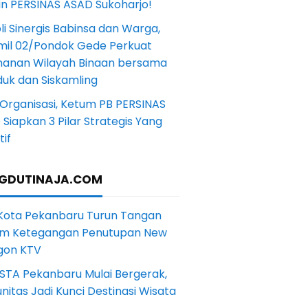
in PERSINAS ASAD Sukoharjo!
li Sinergis Babinsa dan Warga,
mil 02/Pondok Gede Perkuat
anan Wilayah Binaan bersama
uk dan Siskamling
Organisasi, Ketum PB PERSINAS
Siapkan 3 Pilar Strategis Yang
if
GDUTINAJA.COM
 Kota Pekanbaru Turun Tangan
m Ketegangan Penutupan New
gon KTV
STA Pekanbaru Mulai Bergerak,
itas Jadi Kunci Destinasi Wisata