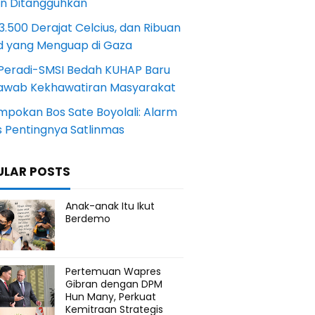
an Ditangguhkan
.500 Derajat Celcius, dan Ribuan
d yang Menguap di Gaza
Peradi-SMSI Bedah KUHAP Baru
awab Kekhawatiran Masyarakat
mpokan Bos Sate Boyolali: Alarm
s Pentingnya Satlinmas
ULAR POSTS
Anak-anak Itu Ikut
Berdemo
Pertemuan Wapres
Gibran dengan DPM
Hun Many, Perkuat
Kemitraan Strategis