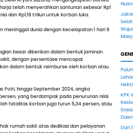
Nuans
harja telah menyerahkan santunan sebesar Rp1
Jakar
ia dan Rp1,19 triliun untuk korban luka.
Selat
Wuju
 meninggal dunia dengan kecelapatan 1 hari 9
Masy
agian besar diberikan dalam bentuk jaminan
GENE
sakit, dengan persentase mencapai
ukan dalam bentuk reimburse oleh korban atau
Puluh
Lahan
Hekt
s Polri, hingga September 2024, angka
KPK I
4 persen, yang berdampak pada penurunan nilai
Kesb
ah fatalitas korban juga turun 5,34 persen, atau
Sosia
Daer
ihak rumah sakit atas dedikasi dan pelayanan
Dari 