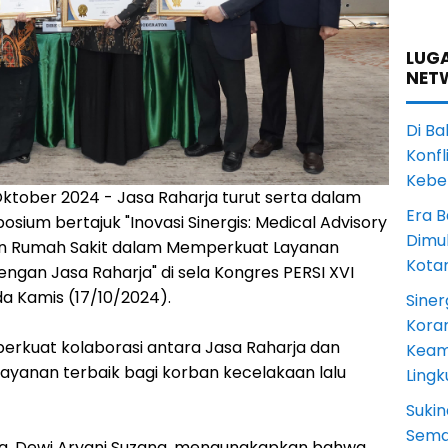
LUGA
NET
Di Ba
Konfl
Kebe
Oktober 2024 - Jasa Raharja turut serta dalam
Era B
sium bertajuk "Inovasi Sinergis: Medical Advisory
Dimul
an Rumah Sakit dalam Memperkuat Layanan
Kota
ngan Jasa Raharja" di sela Kongres PERSI XVI
da Kamis (17/10/2024).
Siner
Koram
erkuat kolaborasi antara Jasa Raharja dan
Keam
ayanan terbaik bagi korban kecelakaan lalu
Ling
Sukin
Sema
rja, Dewi Aryani Suzana, mengungkapkan bahwa