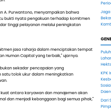
Peri
Jaga
van A. Purwantono, menyampaikan bahwa
Beka
 satu bukti nyata pengakuan terhadap komitmen
Kamt
ar tinggi pelayanan melalui peningkatan
GENE
omitmen jasa raharja dalam menciptakan tempat
Puluh
an Human Capital yang terbaik," ujarnya.
Lahan
Hekt
but bukan sekadar pencapaian yang
KPK I
 satu tolok ukur dalam meningkatkan
Kesb
wan.
Sosia
Daer
 kuat antara karyawan dan manajemen akan
mal dan menjadi kebanggaan bagi semua pihak,"
Dari 
Pimp