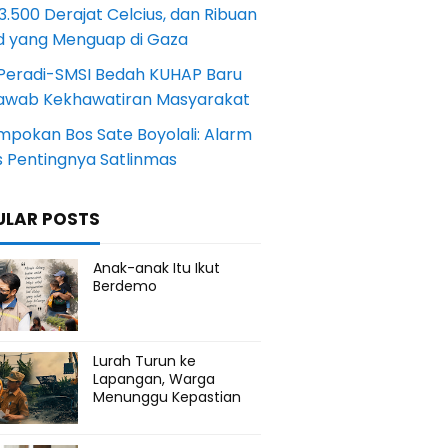
.500 Derajat Celcius, dan Ribuan
d yang Menguap di Gaza
Peradi-SMSI Bedah KUHAP Baru
awab Kekhawatiran Masyarakat
mpokan Bos Sate Boyolali: Alarm
s Pentingnya Satlinmas
ULAR POSTS
Anak-anak Itu Ikut
Berdemo
Lurah Turun ke
Lapangan, Warga
Menunggu Kepastian