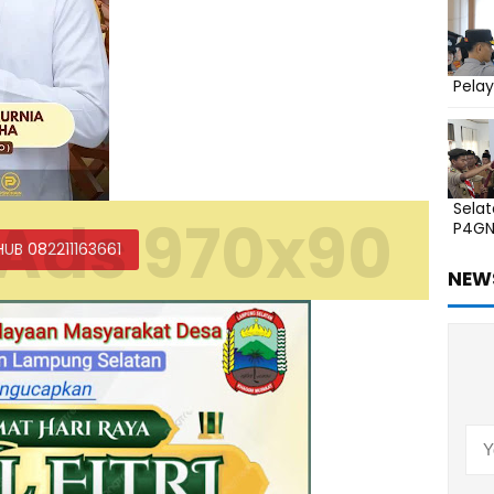
Pelay
Sela
Ads 970x90
P4G
HUB 082211163661
NEW