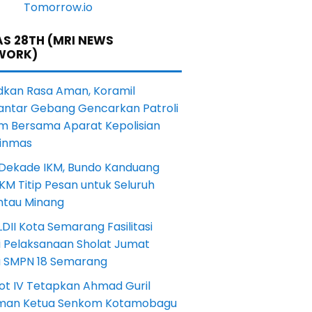
S 28TH (MRI NEWS
WORK)
dkan Rasa Aman, Koramil
antar Gebang Gencarkan Patroli
m Bersama Aparat Kepolisian
Linmas
 Dekade IKM, Bundo Kanduang
KM Titip Pesan untuk Seluruh
ntau Minang
DII Kota Semarang Fasilitasi
i Pelaksanaan Sholat Jumat
a SMPN 18 Semarang
ot IV Tetapkan Ahmad Guril
iman Ketua Senkom Kotamobagu