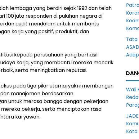
Patro
alah lembaga yang berdiri sejak 1992 dan telah
Kora
ri 100 juta responden di puluhan negara di
Keam
ei dan audit mendalam untuk membantu
Komd
n kerja yang positif, produktif, dan
Tata 
ASAD 
fikasi kepada perusahaan yang berhasil
Adapt
 budaya kerja, yang membantu mereka menarik
baik, serta meningkatkan reputasi.
DAN
fokus pada tiga pilar utama, yakni membangun
Wali
n dan manajemen berdasarkan
Reda
an untuk merasa bangga dengan pekerjaan
Para
mereka bekerja, serta menciptakan rasa
JADE
antara karyawan.
Komun
Kota