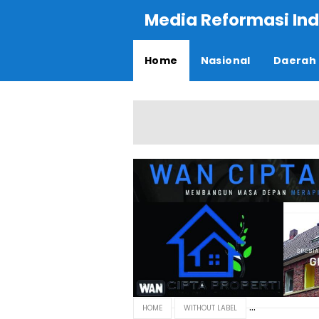
Media Reformasi Ind
Home
Nasional
Daerah
HOME
WITHOUT LABEL