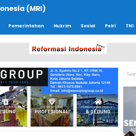
onesia (MRI)
Pemerintahan
Hukrim
Sosial
Polri
TNI