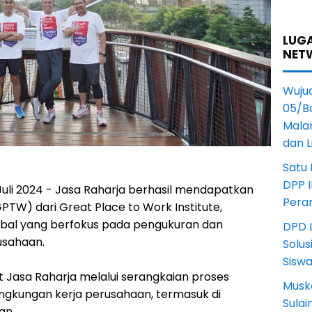
LUGA
NET
Wuju
05/B
Mala
dan 
Satu
DPP I
Juli 2024 - Jasa Raharja berhasil mendapatkan
Pera
GPTW) dari Great Place to Work Institute,
global yang berfokus pada pengukuran dan
DPD L
usahaan.
Solus
Sisw
pat Jasa Raharja melalui serangkaian proses
Musk
ingkungan kerja perusahaan, termasuk di
Sula
an.