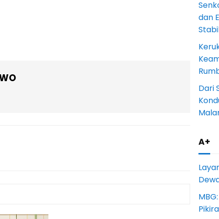
Senk
dan 
Stab
Keru
Keam
Rumba
OWO
Dari 
Kondu
Mala
A+
Laya
Dewan
MBG:
Pikir