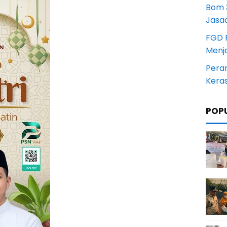
Bom 3
Jasa
FGD 
Menj
Pera
Kera
POP