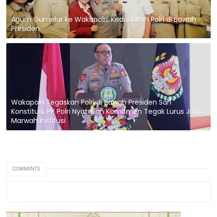
Agum Gumelar ke Wakapolri: Kedudukan Polri di Bawah
Presiden
Wakapolri Tegaskan Polri di Bawah Presiden Sah
Konstitusi, PP Polri Nyatakan Komitmen Tegak Lurus Jaga
Marwah Institusi
COMMENTS