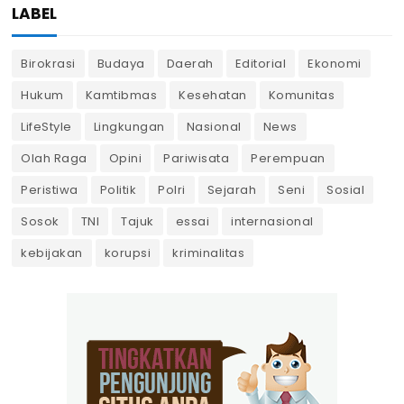
LABEL
Birokrasi
Budaya
Daerah
Editorial
Ekonomi
Hukum
Kamtibmas
Kesehatan
Komunitas
LifeStyle
Lingkungan
Nasional
News
Olah Raga
Opini
Pariwisata
Perempuan
Peristiwa
Politik
Polri
Sejarah
Seni
Sosial
Sosok
TNI
Tajuk
essai
internasional
kebijakan
korupsi
kriminalitas