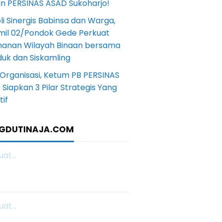
in PERSINAS ASAD Sukoharjo!
li Sinergis Babinsa dan Warga,
mil 02/Pondok Gede Perkuat
anan Wilayah Binaan bersama
uk dan Siskamling
Organisasi, Ketum PB PERSINAS
Siapkan 3 Pilar Strategis Yang
if
GDUTINAJA.COM
at...
at...