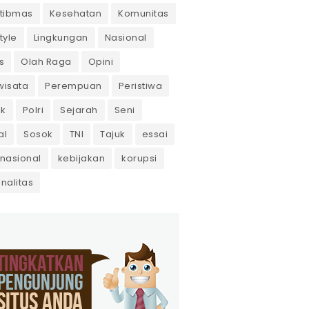
tibmas
Kesehatan
Komunitas
tyle
Lingkungan
Nasional
s
Olah Raga
Opini
wisata
Perempuan
Peristiwa
ik
Polri
Sejarah
Seni
al
Sosok
TNI
Tajuk
essai
rnasional
kebijakan
korupsi
inalitas