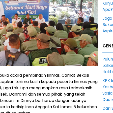
Kunju
Apa?
Jaga 
Beka
Aspi
GENE
Puluh
Lahan
Hekt
uka acara pembinaan linmas, Camat Bekasi
KPK I
apkan terima kasih kepada peserta linmas yang
Kesb
ni, juga tak lupa mengucapkan rasa terimakasih
Sosia
lsek, Danramil dan semua pihak yang telah
Daer
naan ini. Dirinya berharap dengan adanya
serta kedisiplinan Anggota Satlinmas 5 kelurahan
Dari 