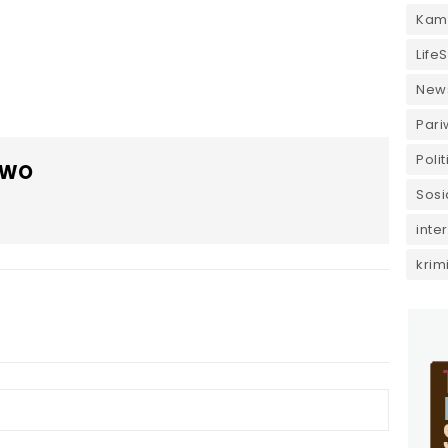
Kam
LifeS
New
Pari
Polit
OWO
Sosi
inte
krim