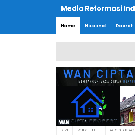
Media Reformasi Ind
Home
Nasional
Daerah
HOME
WITHOUT LABEL
KAPOLSEK BEKAS