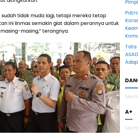
at ditingkatkan.
Pimp
Patro
 sudah tidak muda lagi, tetapi mereka tetap
Kora
an ini linmas semakin giat dalam perannya untuk
Keam
masing-masing,” terangnya.
Komd
Tata 
ASAD 
Adapt
DAN
Memu
A+
Memu