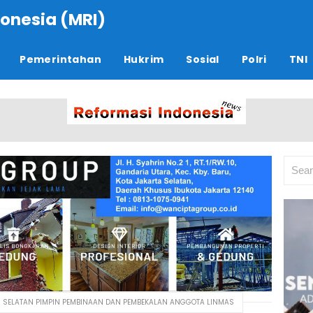
onesia (MRI)
Pemerintahan
Hukrim
Sosial
Polri
TNI
I SELATAN PIMPIN PEMBINAAN DAN PEMBEKALAN ANGGOTA LINMAS