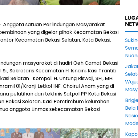
LUGA
NET
 - Anggota satuan Perlindungan Masyarakat
mbinaan yang digelar pihak Kecamatan Bekasi
antor Kecamatan Bekasi Selatan, Kota Bekasi,
Sukin
Sema
Nuans
indungan masyarakat di hadiri Oeh Camat Bekasi
Jakar
 Si., Sekretaris Kecamatan H. Isnaini, Kasi Trantib
Selat
si Selatan Kompol. H. Untung Riswaji, SH., MH.
Wuju
nramil 01/Kranji Letkol INF. Choirul Anam yang di
Masy
ana pelatihan dan tekhnis Satpol PP Kota Bekasi
Brigj
an Bekasi Selatan, Kasi Pemtimbum kelurahan
Bela 
emua anggota Linmas sekecamatan Bekasi
Nasi
Mode
Kapol