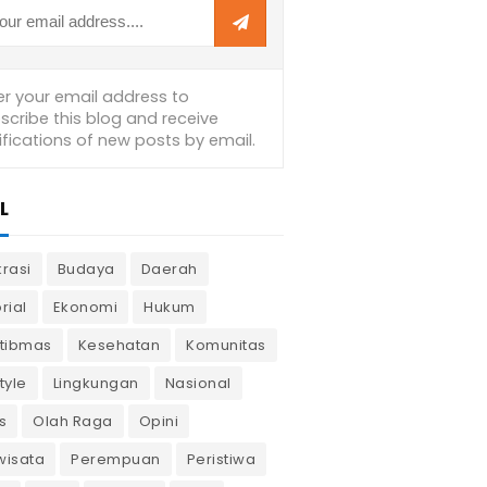
L
krasi
Budaya
Daerah
rial
Ekonomi
Hukum
tibmas
Kesehatan
Komunitas
tyle
Lingkungan
Nasional
s
Olah Raga
Opini
wisata
Perempuan
Peristiwa