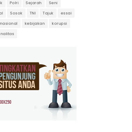
ik
Polri
Sejarah
Seni
al
Sosok
TNI
Tajuk
essai
rnasional
kebijakan
korupsi
inalitas