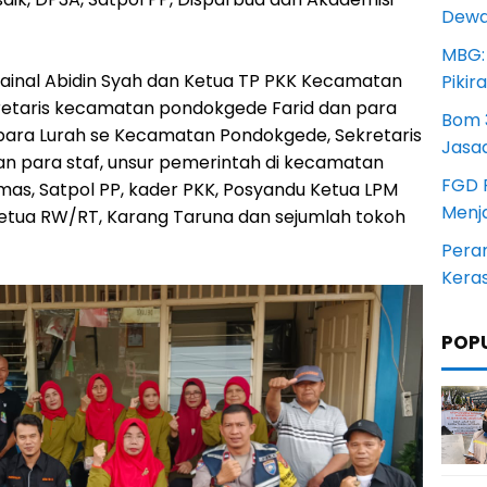
Dewan
MBG:
ainal Abidin Syah dan Ketua TP PKK Kecamatan
Pikir
kretaris kecamatan pondokgede Farid dan para
Bom 3
 para Lurah se Kecamatan Pondokgede, Sekretaris
Jasa
dan para staf, unsur pemerintah di kecamatan
FGD 
as, Satpol PP, kader PKK, Posyandu Ketua LPM
Menj
Ketua RW/RT, Karang Taruna dan sejumlah tokoh
Pera
Kera
POP