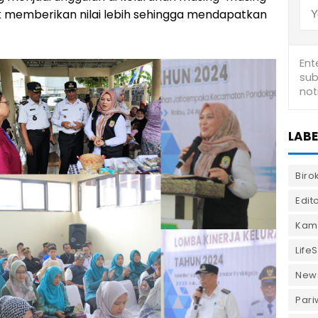
k memberikan nilai lebih sehingga mendapatkan
LABE
Biro
Edito
Kam
LifeS
New
Pari