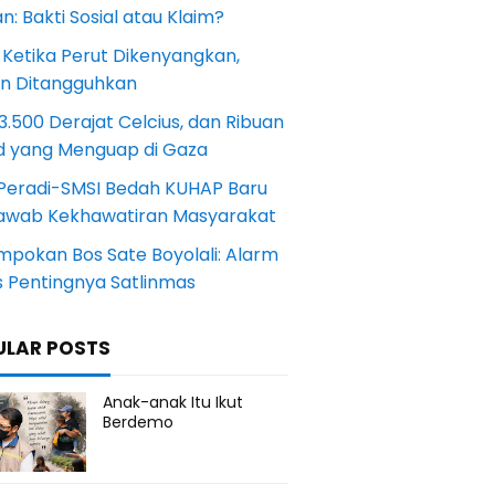
: Bakti Sosial atau Klaim?
 Ketika Perut Dikenyangkan,
an Ditangguhkan
.500 Derajat Celcius, dan Ribuan
d yang Menguap di Gaza
Peradi-SMSI Bedah KUHAP Baru
awab Kekhawatiran Masyarakat
mpokan Bos Sate Boyolali: Alarm
s Pentingnya Satlinmas
ULAR POSTS
Anak-anak Itu Ikut
Berdemo