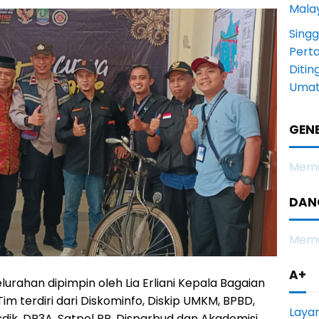
Mala
Sing
Pert
Diti
Uma
GENE
Memu
DAN
Memu
A+
lurahan dipimpin oleh Lia Erliani Kepala Bagaian
im terdiri dari Diskominfo, Diskip UMKM, BPBD,
Laya
dik, DP3A, Satpol PP, Disparbud dan Akademisi