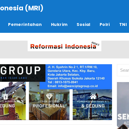
onesia (MRI)
Pemerintahan
Hukrim
Sosial
Polri
TNI