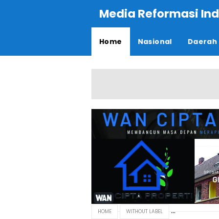
Media Reformasi Ind
Home
Nasional
Daerah
HOME
WITHOUT LABEL