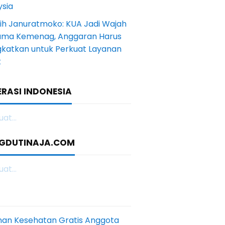
ysia
gih Januratmoko: KUA Jadi Wajah
ama Kemenag, Anggaran Harus
ngkatkan untuk Perkuat Layanan
t
RASI INDONESIA
at...
GDUTINAJA.COM
at...
nan Kesehatan Gratis Anggota