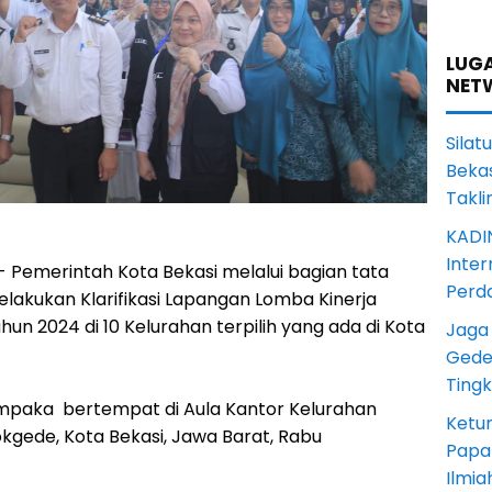
LUGA
NET
Sila
Bekas
Takli
KADI
Inter
- Pemerintah Kota Bekasi melalui bagian tata
Perd
lakukan Klarifikasi Lapangan Lomba Kinerja
un 2024 di 10 Kelurahan terpilih yang ada di Kota
Jaga
Gede
Ting
empaka bertempat di Aula Kantor Kelurahan
Ketum
gede, Kota Bekasi, Jawa Barat, Rabu
Papa
Ilmia