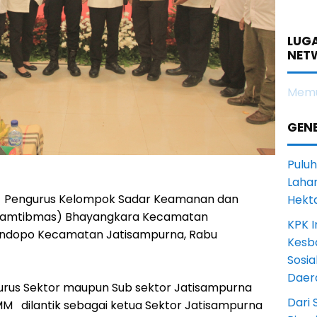
LUGA
NET
Memu
GENE
Puluh
Lahan
 - Pengurus Kelompok Sadar Keamanan dan
Hekt
rKamtibmas) Bhayangkara Kecamatan
KPK I
 Pendopo Kecamatan Jatisampurna, Rabu
Kesb
Sosia
Daer
urus Sektor maupun Sub sektor Jatisampurna
Dari 
.MM dilantik sebagai ketua Sektor Jatisampurna