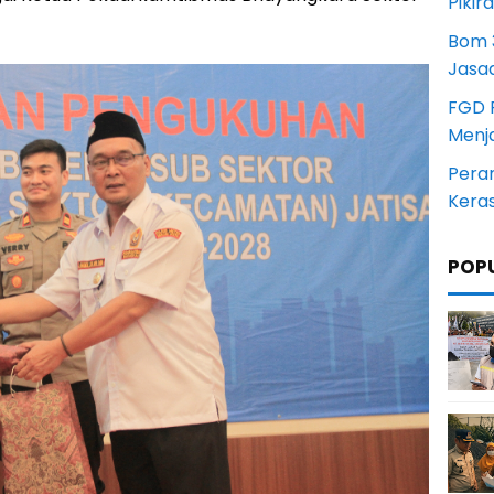
Pikir
.
Bom 3
Jasa
FGD 
Menj
Pera
Kera
POP