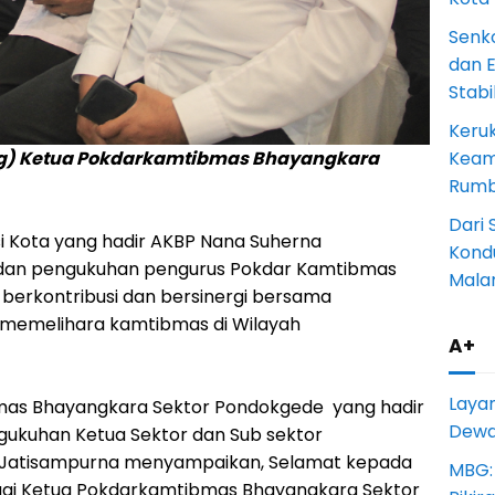
Senk
dan 
Stab
Keru
ng) Ketua Pokdarkamtibmas Bhayangkara
Keam
Rumba
Dari 
si Kota yang hadir AKBP Nana Suherna
Kondu
dan pengukuhan pengurus Pokdar Kamtibmas
Mala
erkontribusi dan bersinergi bersama
 memelihara kamtibmas di Wilayah
A+
Laya
mas Bhayangkara Sektor Pondokgede yang hadir
Dewan
gukuhan Ketua Sektor dan Sub sektor
Jatisampurna menyampaikan, Selamat kepada
MBG:
agai Ketua Pokdarkamtibmas Bhayangkara Sektor