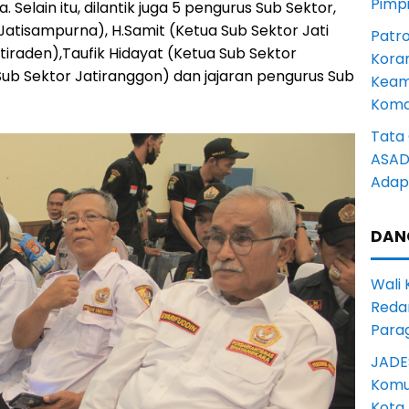
Pimp
. Selain itu, dilantik juga 5 pengurus Sub Sektor,
r Jatisampurna), H.Samit (Ketua Sub Sektor Jati
Patro
atiraden),Taufik Hidayat (Ketua Sub Sektor
Kora
Sub Sektor Jatiranggon) dan jajaran pengurus Sub
Keam
Komd
Tata 
ASAD 
Adapt
DAN
Wali
Reda
Para
JADE
Komun
Kota