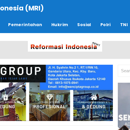
onesia (MRI)
Pemerintahan
Hukrim
Sosial
Polri
TNI