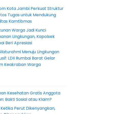
om Kota Jambi Perkuat Struktur
Etos Tugas untuk Mendukung
ilitas Kamtibmas
kunan Warga Jadi Kunci
anan Lingkungan, Kapolsek
i Beri Apresiasi
Silaturahmi Menuju Lingkungan
sif: LDII Rumbai Barat Gelar
m Keakraban Warga
nan Kesehatan Gratis Anggota
: Bakti Sosial atau Klaim?
 Ketika Perut Dikenyangkan,