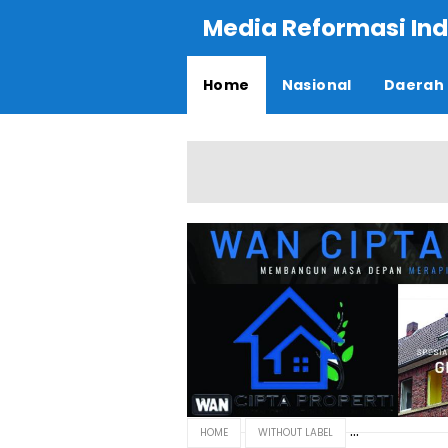
Media Reformasi Ind
Home
Nasional
Daerah
HOME
WITHOUT LABEL