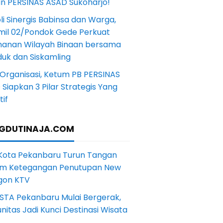
in PERSINAS ASAD Sukoharjo!
li Sinergis Babinsa dan Warga,
mil 02/Pondok Gede Perkuat
anan Wilayah Binaan bersama
uk dan Siskamling
Organisasi, Ketum PB PERSINAS
Siapkan 3 Pilar Strategis Yang
if
GDUTINAJA.COM
 Kota Pekanbaru Turun Tangan
m Ketegangan Penutupan New
gon KTV
STA Pekanbaru Mulai Bergerak,
itas Jadi Kunci Destinasi Wisata