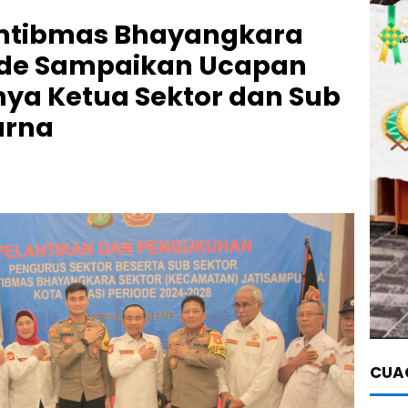
mtibmas Bhayangkara
ede Sampaikan Ucapan
nya Ketua Sektor dan Sub
urna
CUAC