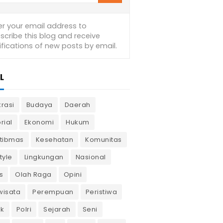
L
krasi
Budaya
Daerah
rial
Ekonomi
Hukum
tibmas
Kesehatan
Komunitas
tyle
Lingkungan
Nasional
s
Olah Raga
Opini
wisata
Perempuan
Peristiwa
ik
Polri
Sejarah
Seni