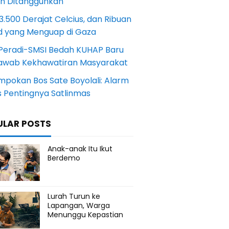
an Ditangguhkan
.500 Derajat Celcius, dan Ribuan
d yang Menguap di Gaza
Peradi-SMSI Bedah KUHAP Baru
awab Kekhawatiran Masyarakat
mpokan Bos Sate Boyolali: Alarm
s Pentingnya Satlinmas
ULAR POSTS
Anak-anak Itu Ikut
Berdemo
Lurah Turun ke
Lapangan, Warga
Menunggu Kepastian