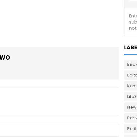
LABE
OWO
Biro
Edito
Kam
LifeS
New
Pari
Polit