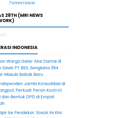
S 28TH (MRI NEWS
WORK)
at...
RASI INDONESIA
an Warga Gelar Aksi Damai di
 Sawit PT BSS, Sengketa 394
ar Masuki Babak Baru
ndependen Jambi Konsolidasi di
angpol, Perkuat Peran Kontrol
l dan Bentuk DPD di Empat
ah
Sipir ke Pendekar: Sosok Ini Kini