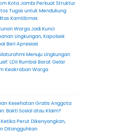
om Kota Jambi Perkuat Struktur
Etos Tugas untuk Mendukung
ilitas Kamtibmas
kunan Warga Jadi Kunci
anan Lingkungan, Kapolsek
i Beri Apresiasi
Silaturahmi Menuju Lingkungan
sif: LDII Rumbai Barat Gelar
m Keakraban Warga
nan Kesehatan Gratis Anggota
: Bakti Sosial atau Klaim?
 Ketika Perut Dikenyangkan,
an Ditangguhkan