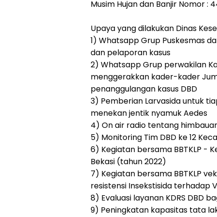
Musim Hujan dan Banjir Nomor : 
Upaya yang dilakukan Dinas Kese
1) Whatsapp Grup Puskesmas da
dan pelaporan kasus
2) Whatsapp Grup perwakilan Kad
menggerakkan kader-kader Juma
penanggulangan kasus DBD
3) Pemberian Larvasida untuk ti
menekan jentik nyamuk Aedes
4) On air radio tentang himbaua
5) Monitoring Tim DBD ke 12 Kec
6) Kegiatan bersama BBTKLP - K
Bekasi (tahun 2022)
7) Kegiatan bersama BBTKLP vek
resistensi Insekstisida terhadap 
8) Evaluasi layanan KDRS DBD bag
9) Peningkatan kapasitas tata l