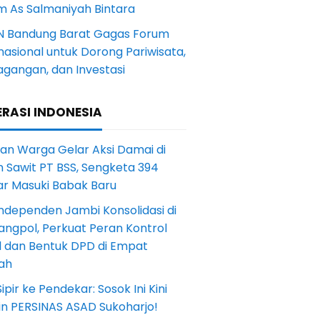
m As Salmaniyah Bintara
N Bandung Barat Gagas Forum
nasional untuk Dorong Pariwisata,
agangan, dan Investasi
RASI INDONESIA
an Warga Gelar Aksi Damai di
 Sawit PT BSS, Sengketa 394
ar Masuki Babak Baru
ndependen Jambi Konsolidasi di
angpol, Perkuat Peran Kontrol
l dan Bentuk DPD di Empat
ah
Sipir ke Pendekar: Sosok Ini Kini
in PERSINAS ASAD Sukoharjo!