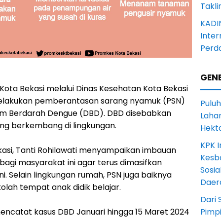
Takli
KADI
Inter
Perd
GENE
Kota Bekasi melalui Dinas Kesehatan Kota Bekasi
lakukan pemberantasan sarang nyamuk (PSN)
Puluh
m Berdarah Dengue (DBD). DBD disebabkan
Lahan
ang berkembang di lingkungan.
Hekt
KPK I
kasi, Tanti Rohilawati menyampaikan imbauan
Kesb
gi masyarakat ini agar terus dimasifkan
Sosia
. Selain lingkungan rumah, PSN juga baiknya
Daer
olah tempat anak didik belajar.
Dari 
mencatat kasus DBD Januari hingga 15 Maret 2024
Pimp