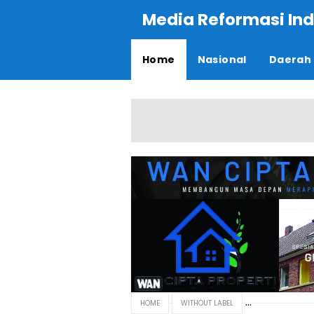
Media Reformasi Ind
Home
Nasional
Daerah
HOME
WITHOUT LABEL