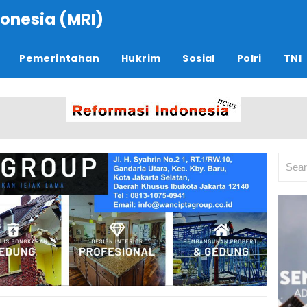
onesia (MRI)
Pemerintahan
Hukrim
Sosial
Polri
TNI