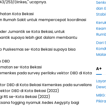
443/253/Dinkes," ucapnya.
Senk
dan 
hatan Kota Bekasi
Stab
n Rumah Sakit untuk mempercepat koordinasi
Keru
Keam
er Jumantik se Kota Bekasi, untuk
Rumba
ntik supaya lebih giat dalam membantu
Dari 
Kondu
ap Puskesmas se-Kota Bekasi supaya bisa
Mala
n DBD
amatan se-Kota Bekasi
A+
emenkes pada survey perilaku vektor DBD di Kota
Laya
tor DBD di Kota Bekasi Kemenkes pada surveilans
Dewan
Vektor DBD di Kota Bekasi (2022)
MBG:
i RS se-Kota Bekasi (2022)
Pikir
aksana fogging nyamuk Aedes Aegypty bagi