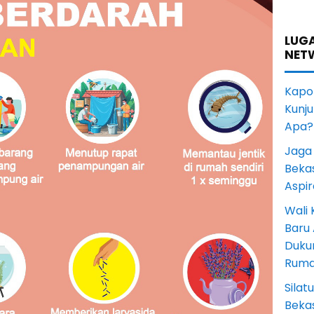
LUGA
NET
Kapol
Kunju
Apa?
Jaga 
Beka
Aspi
Wali
Baru
Duku
Rum
Sila
Bekas