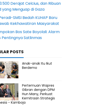
.500 Derajat Celcius, dan Ribuan
d yang Menguap di Gaza
Peradi-SMSI Bedah KUHAP Baru
awab Kekhawatiran Masyarakat
mpokan Bos Sate Boyolali: Alarm
s Pentingnya Satlinmas
ULAR POSTS
Anak-anak Itu Ikut
Berdemo
Pertemuan Wapres
Gibran dengan DPM
Hun Many, Perkuat
Kemitraan Strategis
nesia - Kamboja