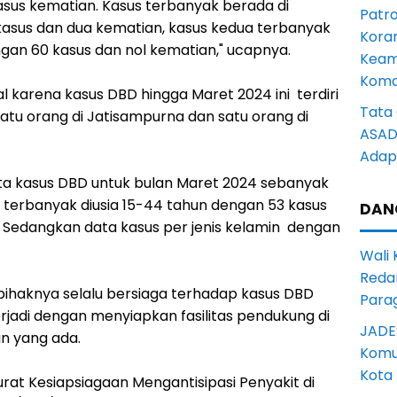
sus kematian. Kasus terbanyak berada di
Patro
kasus dan dua kematian, kasus kedua terbanyak
Kora
an 60 kasus dan nol kematian," ucapnya.
Keam
Komd
 karena kasus DBD hingga Maret 2024 ini terdiri
Tata 
Satu orang di Jatisampurna dan satu orang di
ASAD 
Adapt
ata kasus DBD untuk bulan Maret 2024 sebanyak
ia terbanyak diusia 15-44 tahun dengan 53 kasus
DAN
 Sedangkan data kasus per jenis kelamin dengan
Wali
Reda
pihaknya selalu bersiaga terhadap kasus DBD
Para
rjadi dengan menyiapkan fasilitas pendukung di
JADE
n yang ada.
Komun
Kota
rat Kesiapsiagaan Mengantisipasi Penyakit di