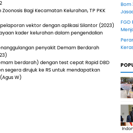
2
Bom 3
n Zoonosis Bagi Kecamatan Kelurahan, TP PKK
Jasa
FGD 
elaporan vektor dengan aplikasi Silantor (2023)
Menj
yaan kader kelurahan dalam pengendalian
Pera
Kera
i penanggulangan penyakit Demam Berdarah
23)
e(demam berdarah) dengan test cepat Rapid DBD
POP
ien segera dirujuk ke RS untuk mendapatkan
. (Agus W)
Indo