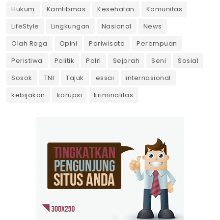
Hukum
Kamtibmas
Kesehatan
Komunitas
LifeStyle
Lingkungan
Nasional
News
Olah Raga
Opini
Pariwisata
Perempuan
Peristiwa
Politik
Polri
Sejarah
Seni
Sosial
Sosok
TNI
Tajuk
essai
internasional
kebijakan
korupsi
kriminalitas