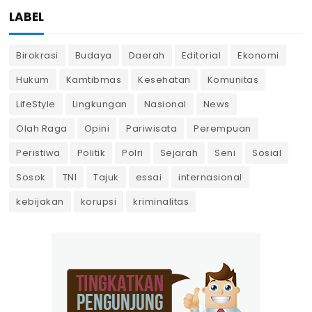
LABEL
Birokrasi
Budaya
Daerah
Editorial
Ekonomi
Hukum
Kamtibmas
Kesehatan
Komunitas
LifeStyle
Lingkungan
Nasional
News
Olah Raga
Opini
Pariwisata
Perempuan
Peristiwa
Politik
Polri
Sejarah
Seni
Sosial
Sosok
TNI
Tajuk
essai
internasional
kebijakan
korupsi
kriminalitas