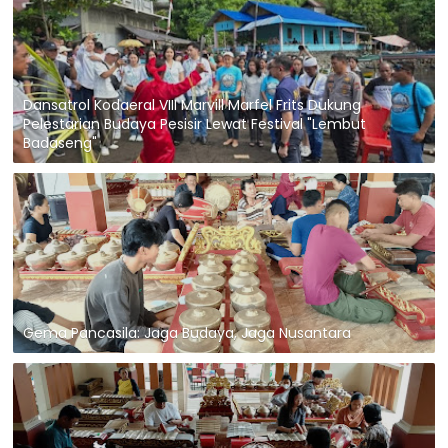
Dansatrol Kodaeral VIII Marvill Marfel Frits Dukung
Pelestarian Budaya Pesisir Lewat Festival "Lembut
Badaseng"
Gema Pancasila: Jaga Budaya, Jaga Nusantara