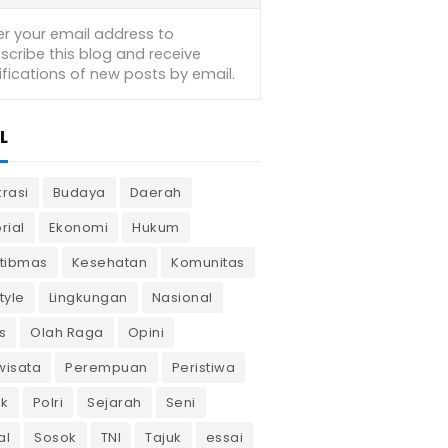
L
krasi
Budaya
Daerah
rial
Ekonomi
Hukum
tibmas
Kesehatan
Komunitas
tyle
Lingkungan
Nasional
s
Olah Raga
Opini
wisata
Perempuan
Peristiwa
ik
Polri
Sejarah
Seni
al
Sosok
TNI
Tajuk
essai