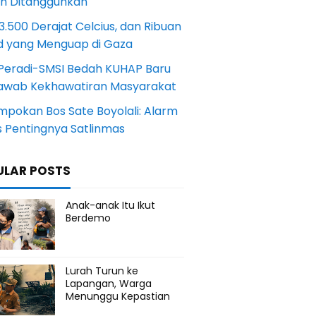
an Ditangguhkan
.500 Derajat Celcius, dan Ribuan
d yang Menguap di Gaza
Peradi-SMSI Bedah KUHAP Baru
awab Kekhawatiran Masyarakat
mpokan Bos Sate Boyolali: Alarm
s Pentingnya Satlinmas
ULAR POSTS
Anak-anak Itu Ikut
Berdemo
Lurah Turun ke
Lapangan, Warga
Menunggu Kepastian