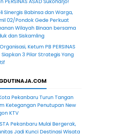
in PERSINAS ASAD Sukoharjo!
li Sinergis Babinsa dan Warga,
mil 02/Pondok Gede Perkuat
anan Wilayah Binaan bersama
uk dan Siskamling
Organisasi, Ketum PB PERSINAS
Siapkan 3 Pilar Strategis Yang
if
GDUTINAJA.COM
 Kota Pekanbaru Turun Tangan
m Ketegangan Penutupan New
gon KTV
STA Pekanbaru Mulai Bergerak,
itas Jadi Kunci Destinasi Wisata