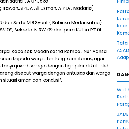
dan satria), AKP Joko
Pimp
g Irawan,AIPDA Ali Usman, AIPDA Madaris(
Patro
Kora
N dan Sertu M.R.Syarif ( Babinsa Medansatria).
Keam
RW 09, Sekretaris RW 09 dan para Ketua RT 01
Komd
Tata 
ASAD 
ga, Kapolsek Medan satria kompol. Nur Aqhsa
Adapt
auan kepada warga tentang kamtibmas, agar
 tanya jawab warga dengan tiga pilar diikuti oleh
areng disebut warga dengan antusias dan warga
DAN
situasi aman dan kondusif.
Wali
Reda
Para
JADE
Komun
Kota