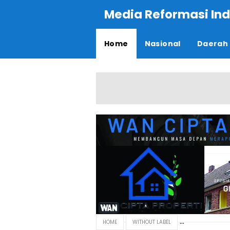
Media Reformasi Ind
Home
Nasional
Daerah
HOME
WITHOUT LABEL