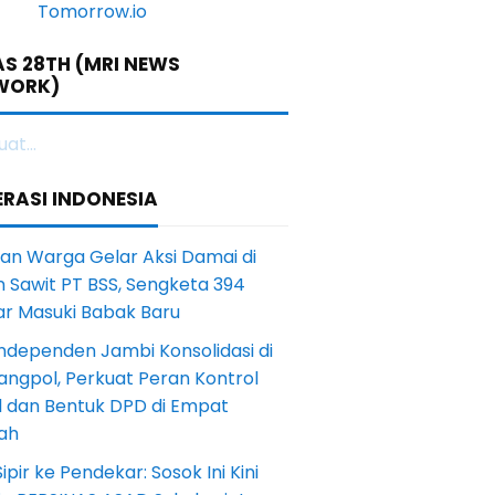
S 28TH (MRI NEWS
WORK)
at...
RASI INDONESIA
an Warga Gelar Aksi Damai di
 Sawit PT BSS, Sengketa 394
ar Masuki Babak Baru
ndependen Jambi Konsolidasi di
angpol, Perkuat Peran Kontrol
l dan Bentuk DPD di Empat
ah
Sipir ke Pendekar: Sosok Ini Kini