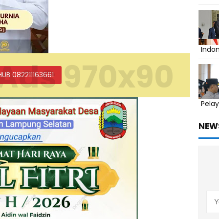
Indo
Ads 970x90
HUB 082211163661
Pelay
NEW