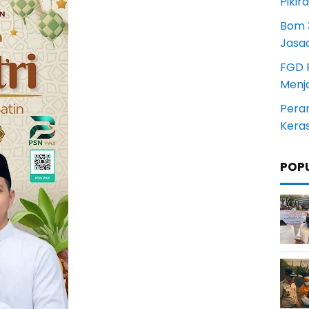
Pikir
Bom 3
Jasa
FGD 
Menj
Pera
Kera
POP