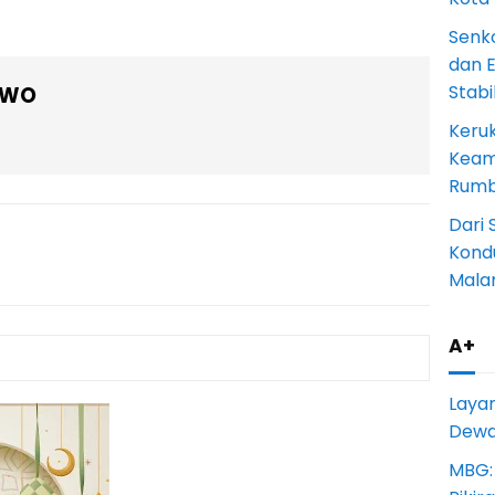
Senk
dan 
Stab
OWO
Keru
Keam
Rumba
Dari 
Kondu
Mala
A+
Laya
Dewan
MBG: