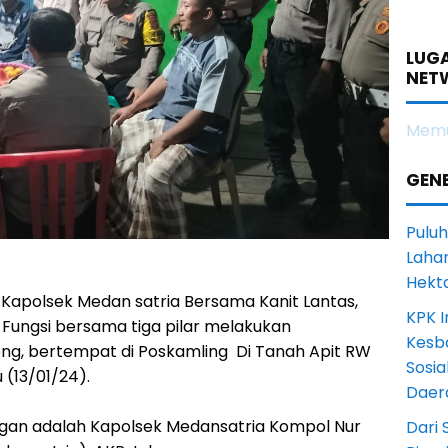
LUGA
NET
Memu
GENE
Puluh
Lahan
Hekt
 Kapolsek Medan satria Bersama Kanit Lantas,
KPK I
Fungsi bersama tiga pilar melakukan
Kesb
g, bertempat di Poskamling Di Tanah Apit RW
Sosia
 (13/01/24).
Daer
gan adalah Kapolsek Medansatria Kompol Nur
Dari 