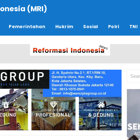
onesia (MRI)
Pemerintahan
Hukrim
Sosial
Polri
TNI