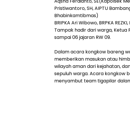
Aqsha Ferdianto, SE(Kapolsek Me
Pristiwantoro, SH, AIPTU Bamban
Bhabinkamtibmas)
BRIPKA Ari Wibowo, BRPKA REZKI, 
Tampak hadir dari warga, Ketua 
sampai 06 jajaran RW 09.
Dalam acara kongkow bareng war
memberikan masukan atau himb
wilayah aman dari kejahatan, dan
sepuluh warga. Acara kongkow b
menyambut team tigapilar dalam 