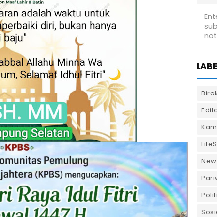
LABE
Biro
Edito
Kam
LifeS
New
Pari
Polit
Sosi