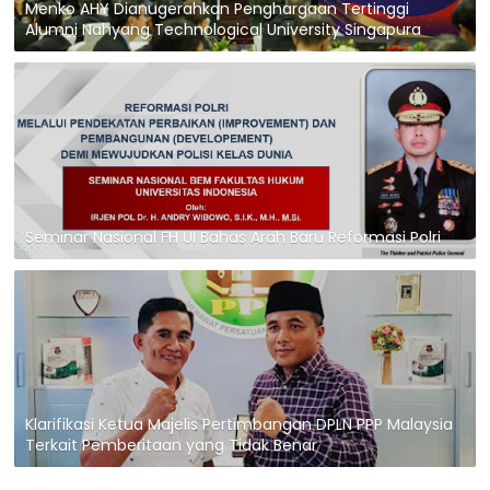
Menko AHY Dianugerahkan Penghargaan Tertinggi
Alumni Nahyang Technological University Singapura
Seminar Nasional FH UI Bahas Arah Baru Reformasi Polri
Klarifikasi Ketua Majelis Pertimbangan DPLN PPP Malaysia
Terkait Pemberitaan yang Tidak Benar