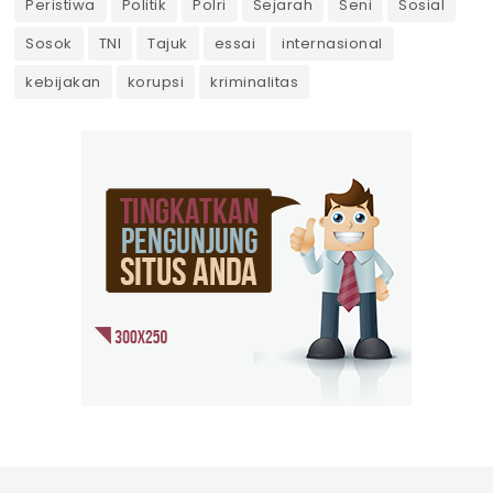
Peristiwa
Politik
Polri
Sejarah
Seni
Sosial
Sosok
TNI
Tajuk
essai
internasional
kebijakan
korupsi
kriminalitas