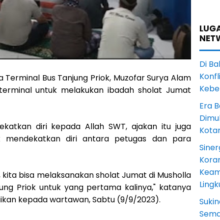
LUGA
NET
Di Ba
Konfl
 Terminal Bus Tanjung Priok, Muzofar Surya Alam
Kebe
terminal untuk melakukan ibadah sholat Jumat
Era B
Dimul
katkan diri kepada Allah SWT, ajakan itu juga
Kota
 mendekatkan diri antara petugas dan para
Siner
Koram
Keam
T, kita bisa melaksanakan sholat Jumat di Musholla
Ling
ung Priok untuk yang pertama kalinya," katanya
kan kepada wartawan, Sabtu (9/9/2023).
Sukin
Sema