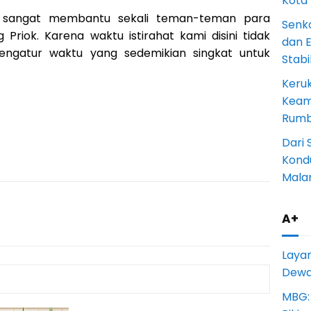
Kota
ya sangat membantu sekali teman-teman para
Senk
Priok. Karena waktu istirahat kami disini tidak
dan 
engatur waktu yang sedemikian singkat untuk
Stab
Keru
Keam
Rumba
Dari 
Kondu
Mala
A+
Laya
Dewan
MBG: