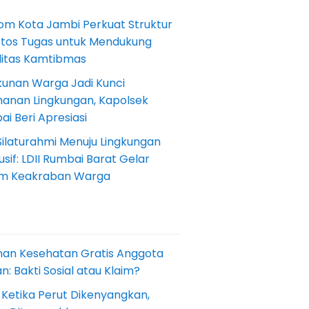
om Kota Jambi Perkuat Struktur
Etos Tugas untuk Mendukung
ilitas Kamtibmas
kunan Warga Jadi Kunci
anan Lingkungan, Kapolsek
i Beri Apresiasi
Silaturahmi Menuju Lingkungan
sif: LDII Rumbai Barat Gelar
m Keakraban Warga
nan Kesehatan Gratis Anggota
: Bakti Sosial atau Klaim?
 Ketika Perut Dikenyangkan,