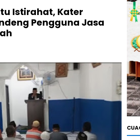
 Istirahat, Kater
andeng Pengguna Jasa
dah
CUAC