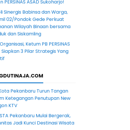
in PERSINAS ASAD Sukoharjo!
li Sinergis Babinsa dan Warga,
mil 02/Pondok Gede Perkuat
anan Wilayah Binaan bersama
uk dan Siskamling
Organisasi, Ketum PB PERSINAS
Siapkan 3 Pilar Strategis Yang
if
GDUTINAJA.COM
 Kota Pekanbaru Turun Tangan
m Ketegangan Penutupan New
gon KTV
STA Pekanbaru Mulai Bergerak,
itas Jadi Kunci Destinasi Wisata