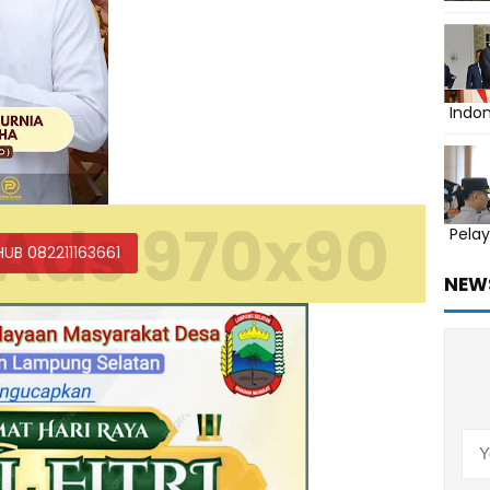
Indo
Ads 970x90
Pelay
HUB 082211163661
NEW