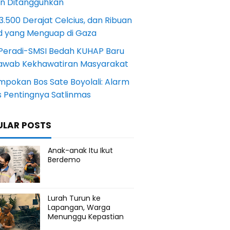
an Ditangguhkan
.500 Derajat Celcius, dan Ribuan
d yang Menguap di Gaza
Peradi-SMSI Bedah KUHAP Baru
awab Kekhawatiran Masyarakat
mpokan Bos Sate Boyolali: Alarm
s Pentingnya Satlinmas
ULAR POSTS
Anak-anak Itu Ikut
Berdemo
Lurah Turun ke
Lapangan, Warga
Menunggu Kepastian