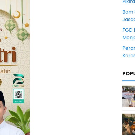
Pikir
Bom 3
Jasa
FGD 
Menj
Pera
Kera
POP