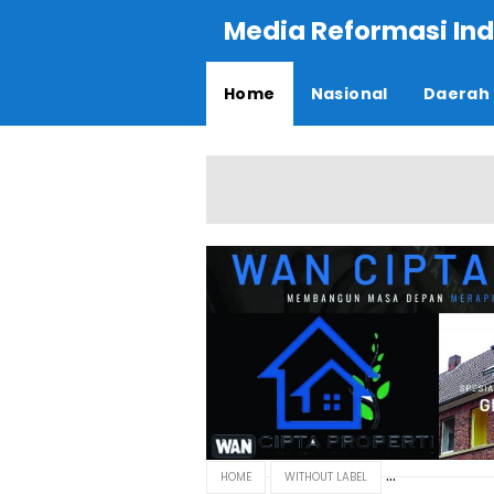
Media Reformasi Ind
Home
Nasional
Daerah
HOME
WITHOUT LABEL