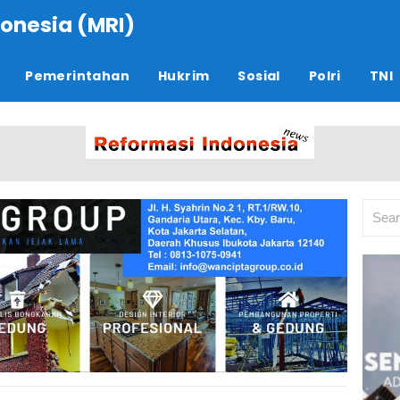
onesia (MRI)
Pemerintahan
Hukrim
Sosial
Polri
TNI