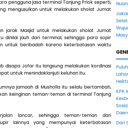
a pengguna jasa terminal Tanjung Priok seperti,
Nuans
gang mengusulkan untuk melakukan sholat Jumat
Jakar
Selat
Wuju
ran jarak Masjid untuk melakukan sholat Jumat
Masy
u dinilai jauh dari terminal, sehingga para sopir
an untuk beribadah karena keterbatasan waktu
GENE
ab disapa Jofar itu langsung melakukan kordinasi
Puluh
t untuk menindaklanjuti keluhan itu.
Lahan
Hekt
lumnya jamaah di Musholla itu selalu bertambah,
KPK I
an keinginan teman-teman di terminal Tanjung
Kesb
Sosia
Daer
erjalan lancar, sehingga teman-teman dari
 supir lainnya yang mempunyai keterbatasan
Dari 