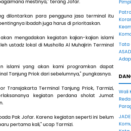
agaimana mestinya," terang Jofar.
Pimp
Patro
 dilontarkan para pengguna jasa terminal itu
Kora
entingnya ibadah juga harus di prioritaskan.
Keam
Komd
 akan mengadakan kegiatan kajian-kajian islami
Tata 
leh ustadz lokal di Musholla Al Muhajirin Terminal
ASAD 
Adapt
ian islami yang akan kami programkan dapat
al Tanjung Priok dari sebelumnya," pungkasnya.
DAN
r Transjakarta Terminal Tanjung Priok, Tarmizi,
Wali
erlaksananya kegiatan perdana sholat Jumat
Reda
n.
Para
JADE
ada Pak Jofar. Karena kegiatan seperti ini belum
Komun
aru pertama kali," ucap Tarmizi.