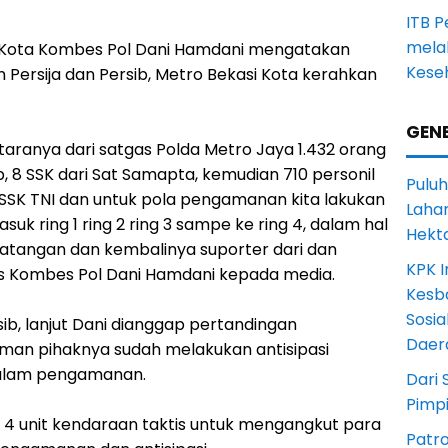
ITB 
melal
si Kota Kombes Pol Dani Hamdani mengatakan
Keseh
ersija dan Persib, Metro Bekasi Kota kerahkan
GENE
antaranya dari satgas Polda Metro Jaya 1.432 orang
ob, 8 SSK dari Sat Samapta, kemudian 710 personil
Puluh
3 SSK TNI dan untuk pola pengamanan kita lakukan
Lahan
uk ring 1 ring 2 ring 3 sampe ke ring 4, dalam hal
Hekt
kedatangan dan kembalinya suporter dari dan
KPK I
es Kombes Pol Dani Hamdani kepada media.
Kesb
Sosia
ib, lanjut Dani dianggap pertandingan
Daer
an pihaknya sudah melakukan antisipasi
alam pengamanan.
Dari 
Pimp
kan 4 unit kendaraan taktis untuk mengangkut para
Patro