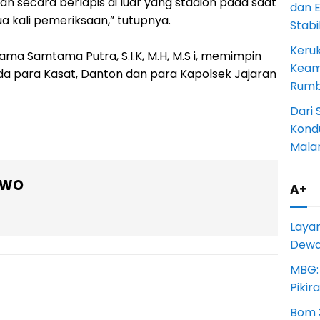
n secara berlapis di luar yang stadion pada saat
dan 
 kali pemeriksaan,” tutupnya.
Stab
Keru
a Samtama Putra, S.I.K, M.H, M.S i, memimpin
Keam
a para Kasat, Danton dan para Kapolsek Jajaran
Rumba
Dari 
Kondu
Mala
OWO
A+
Laya
Dewan
MBG:
Pikir
Bom 3