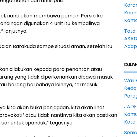
engamanan dan antisipasi.
Kora
Keam
 hotel, nanti akan membawa pemain Persib ke
Komd
tandingan digunakan 4 unit itu kembalinya
” lanjutnya.
Tata 
ASAD 
akaian Barakuda sampe situasi aman, setelah itu
Adapt
DAN
akan dilakukan kepada para penonton atau
arang yang tidak diperkenankan dibawa masuk
Wali
atau barang berbahaya lainnya, termasuk
Reda
Para
JADE
a kita akan buka penjagaan, kita akan lihat
Komun
ovokatif atau tidak nantinya kita akan pastikan
Kota
 luar untuk spanduk,” tegasnya.
Senk