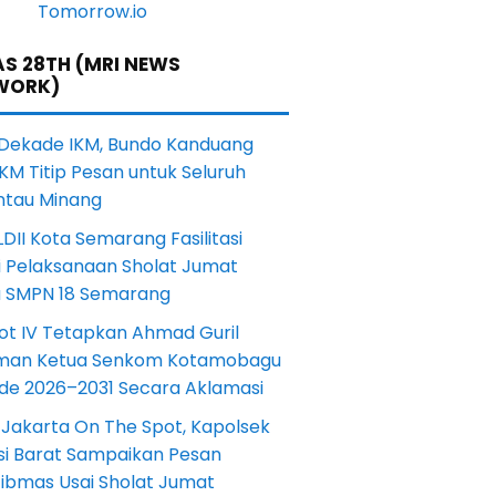
S 28TH (MRI NEWS
WORK)
 Dekade IKM, Bundo Kanduang
KM Titip Pesan untuk Seluruh
ntau Minang
DII Kota Semarang Fasilitasi
i Pelaksanaan Sholat Jumat
a SMPN 18 Semarang
ot IV Tetapkan Ahmad Guril
iman Ketua Senkom Kotamobagu
ode 2026–2031 Secara Aklamasi
 Jakarta On The Spot, Kapolsek
si Barat Sampaikan Pesan
ibmas Usai Sholat Jumat