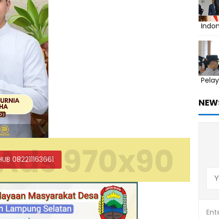
Indo
Pelay
NEW
Ads 970x90
HUB 082211163661