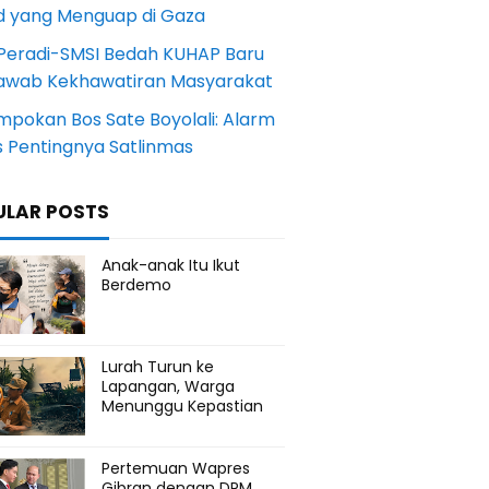
d yang Menguap di Gaza
Peradi-SMSI Bedah KUHAP Baru
awab Kekhawatiran Masyarakat
mpokan Bos Sate Boyolali: Alarm
s Pentingnya Satlinmas
ULAR POSTS
Anak-anak Itu Ikut
Berdemo
Lurah Turun ke
Lapangan, Warga
Menunggu Kepastian
Pertemuan Wapres
Gibran dengan DPM