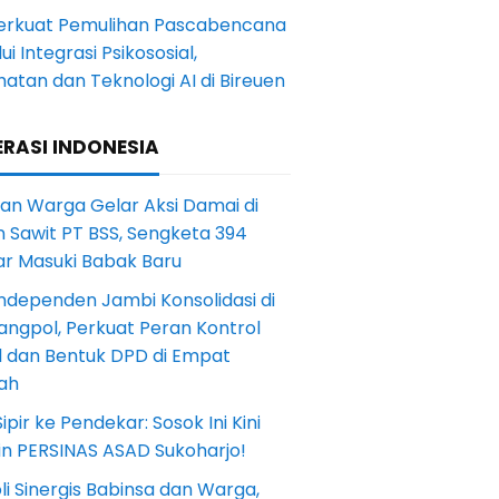
Perkuat Pemulihan Pascabencana
ui Integrasi Psikososial,
atan dan Teknologi AI di Bireuen
RASI INDONESIA
an Warga Gelar Aksi Damai di
 Sawit PT BSS, Sengketa 394
ar Masuki Babak Baru
ndependen Jambi Konsolidasi di
angpol, Perkuat Peran Kontrol
l dan Bentuk DPD di Empat
ah
Sipir ke Pendekar: Sosok Ini Kini
in PERSINAS ASAD Sukoharjo!
li Sinergis Babinsa dan Warga,