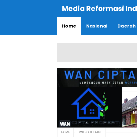
Media Reformasi Ind
Home
Nasional
Daerah
HOME
WITHOUT LABEL