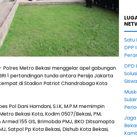
LUGA
NET
Satu
DPP I
Pera
DPD L
 - Polres Metro Bekasi menggelar apel gabungan
Solus
I 1 pertandingan tunda antara Persija Jakarta
Sisw
empat di Stadion Patriot Chandrabaga Kota
Musk
Sula
es Pol Dani Hamdani, S.I.K, M.P.M memimpin
Peri
 Metro Bekasi Kota, Kodim 0507/Bekasi, PM,
Jaga
on Armed 155 GS, Brimobda PMJ, BKO Ditsamapta
Beka
J, Satpol Pp Kota Bekasi, Dishub Kota Bekasi,
Kamt