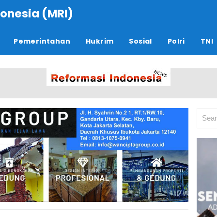
onesia (MRI)
Pemerintahan
Hukrim
Sosial
Polri
TNI