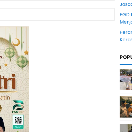
Jasa
FGD 
Menj
Pera
Kera
POP