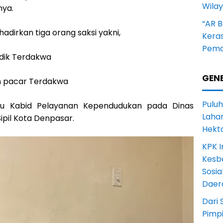
Wila
ya.
“AR B
dirkan tiga orang saksi yakni,
Kera
Pema
adik Terdakwa
GENE
an pacar Terdakwa
Puluh
elaku Kabid Pelayanan Kependudukan pada Dinas
Lahan
pil Kota Denpasar.
Hekt
KPK I
Kesb
Sosia
Daer
Dari 
Pimp