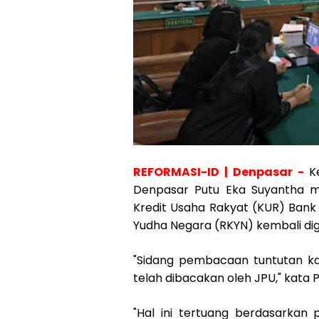
REFORMASI-ID | Denpasar -
K
Denpasar Putu Eka Suyantha me
Kredit Usaha Rakyat (KUR) Ban
Yudha Negara (RKYN) kembali dig
"Sidang pembacaan tuntutan k
telah dibacakan oleh JPU," kata 
"Hal ini tertuang berdasarkan