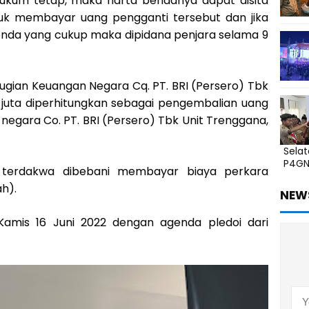
ukum tetap, maka harta bendanya dapat disita
ntuk membayar uang pengganti tersebut dan jika
benda yang cukup maka dipidana penjara selama 9
gian Keuangan Negara Cq. PT. BRI (Persero) Tbk
 juta diperhitungkan sebagai pengembalian uang
negara Co. PT. BRI (Persero) Tbk Unit Trenggana,
Sela
P4G
 terdakwa dibebani membayar biaya perkara
ah).
NEW
 Kamis 16 Juni 2022 dengan agenda pledoi dari