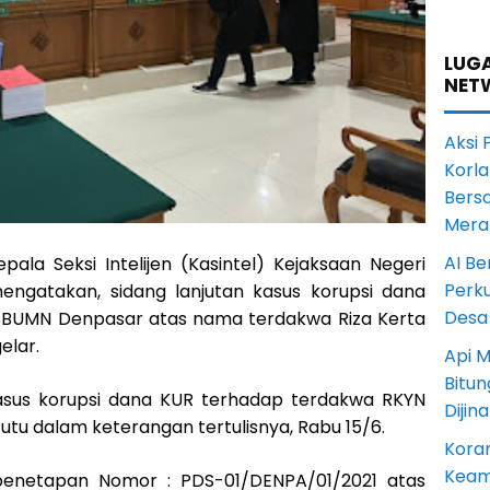
LUGA
NET
Aksi 
Korl
Bers
Mera
AI Be
epala Seksi Intelijen (Kasintel) Kejaksaan Negeri
Perku
ngatakan, sidang lanjutan kasus korupsi dana
Desa
k BUMN Denpasar atas nama terdakwa Riza Kerta
elar.
Api M
Bitu
asus korupsi dana KUR terhadap terdakwa RKYN
Dijin
Putu dalam keterangan tertulisnya, Rabu 15/6.
Koram
Keam
 penetapan Nomor : PDS-01/DENPA/01/2021 atas