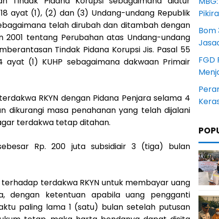
n Tindak Pidana Korupsi sebagaimana diatur
MBG:
 18 ayat (1), (2) dan (3) Undang-undang Republik
Pikir
sebagaimana telah dirubah dan ditambah dengan
Bom 3
 2001 tentang Perubahan atas Undang-undang
Jasa
mberantasan Tindak Pidana Korupsi Jis. Pasal 55
FGD 
 64 ayat (1) KUHP sebagaimana dakwaan Primair
Menj
Pera
 terdakwa RKYN dengan Pidana Penjara selama 4
Kera
n dikurangi masa penahanan yang telah dijalani
gar terdakwa tetap ditahan.
POP
besar Rp. 200 juta subsidiair 3 (tiga) bulan
n terhadap terdakwa RKYN untuk membayar uang
ta, dengan ketentuan apabila uang pengganti
aktu paling lama 1 (satu) bulan setelah putusan