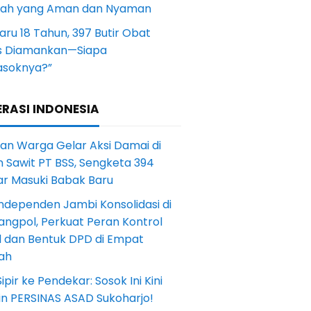
yah yang Aman dan Nyaman
aru 18 Tahun, 397 Butir Obat
s Diamankan—Siapa
soknya?”
RASI INDONESIA
an Warga Gelar Aksi Damai di
 Sawit PT BSS, Sengketa 394
ar Masuki Babak Baru
ndependen Jambi Konsolidasi di
angpol, Perkuat Peran Kontrol
l dan Bentuk DPD di Empat
ah
Sipir ke Pendekar: Sosok Ini Kini
in PERSINAS ASAD Sukoharjo!