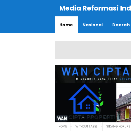
Media Reformasi Ind
Home
Nasional
Daerah
HOME
WITHOUT LABEL
SIDANG KORUPS