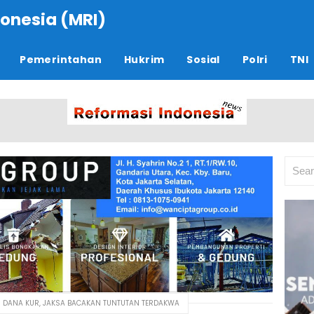
onesia (MRI)
Pemerintahan
Hukrim
Sosial
Polri
TNI
I DANA KUR, JAKSA BACAKAN TUNTUTAN TERDAKWA