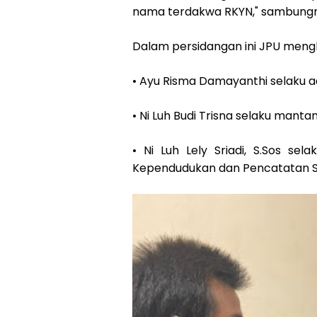
nama terdakwa RKYN," sambungn
Dalam persidangan ini JPU mengha
• Ayu Risma Damayanthi selaku 
• Ni Luh Budi Trisna selaku mant
• Ni Luh Lely Sriadi, S.Sos s
Kependudukan dan Pencatatan Si