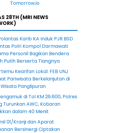
S 28TH (MRI NEWS
WORK)
Polantas Karib KA Induk PJR BSD
antas Polri Kompol Darmawati
ama Personil Bagikan Bendera
h Putih Berserta Tiangnya
rtemu Kearifan Lokal: FEB UNJ
at Pariwisata Berkelanjutan di
 Wisata Panglipuran
engamuk di Tol KM 26.600, Polres
ng Turunkan AWC, Kobaran
akkan dalam 40 Menit
il 01/Kranji dan Aparat
anan Bersinergi Ciptakan