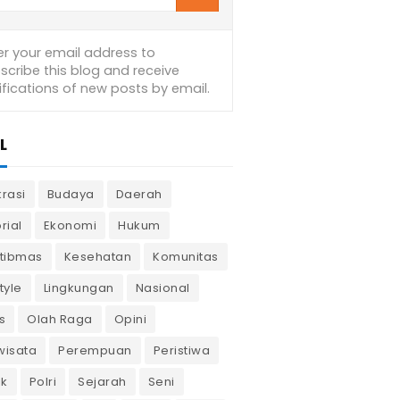
L
krasi
Budaya
Daerah
rial
Ekonomi
Hukum
tibmas
Kesehatan
Komunitas
tyle
Lingkungan
Nasional
s
Olah Raga
Opini
wisata
Perempuan
Peristiwa
ik
Polri
Sejarah
Seni