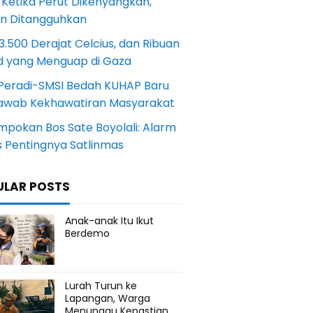
 Ketika Perut Dikenyangkan,
an Ditangguhkan
.500 Derajat Celcius, dan Ribuan
d yang Menguap di Gaza
Peradi-SMSI Bedah KUHAP Baru
awab Kekhawatiran Masyarakat
mpokan Bos Sate Boyolali: Alarm
s Pentingnya Satlinmas
ULAR POSTS
Anak-anak Itu Ikut
Berdemo
Lurah Turun ke
Lapangan, Warga
Menunggu Kepastian