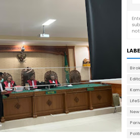
LABE
Biro
Edito
Kam
LifeS
New
Pari
Polit