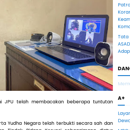
Patro
Kora
Keam
Komd
Tata 
ASAD 
Adapt
DAN
Memu
A+
ini JPU telah membacakan beberapa tuntutan
Laya
Dewan
ta Yudha Negara telah terbukti secara sah dan