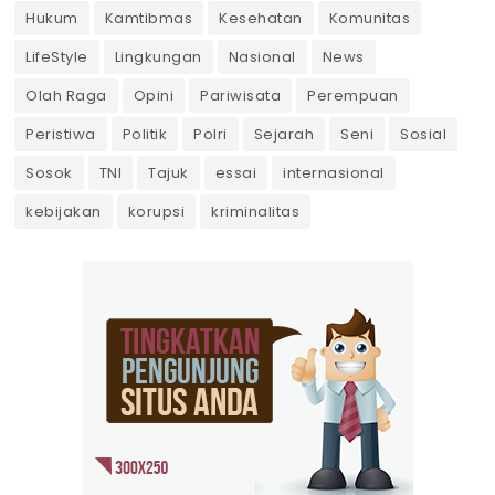
Hukum
Kamtibmas
Kesehatan
Komunitas
LifeStyle
Lingkungan
Nasional
News
Olah Raga
Opini
Pariwisata
Perempuan
Peristiwa
Politik
Polri
Sejarah
Seni
Sosial
Sosok
TNI
Tajuk
essai
internasional
kebijakan
korupsi
kriminalitas