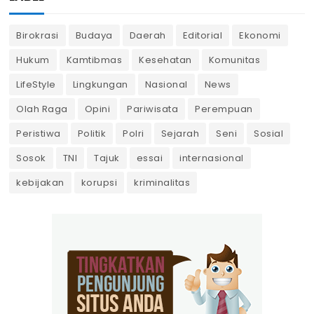
Birokrasi
Budaya
Daerah
Editorial
Ekonomi
Hukum
Kamtibmas
Kesehatan
Komunitas
LifeStyle
Lingkungan
Nasional
News
Olah Raga
Opini
Pariwisata
Perempuan
Peristiwa
Politik
Polri
Sejarah
Seni
Sosial
Sosok
TNI
Tajuk
essai
internasional
kebijakan
korupsi
kriminalitas