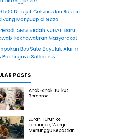
an Ditangguhkan
.500 Derajat Celcius, dan Ribuan
d yang Menguap di Gaza
Peradi-SMSI Bedah KUHAP Baru
awab Kekhawatiran Masyarakat
mpokan Bos Sate Boyolali: Alarm
s Pentingnya Satlinmas
ULAR POSTS
Anak-anak Itu Ikut
Berdemo
Lurah Turun ke
Lapangan, Warga
Menunggu Kepastian