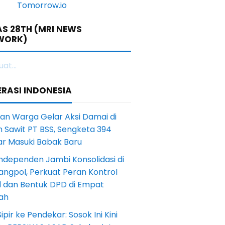
S 28TH (MRI NEWS
WORK)
at...
RASI INDONESIA
an Warga Gelar Aksi Damai di
 Sawit PT BSS, Sengketa 394
ar Masuki Babak Baru
ndependen Jambi Konsolidasi di
angpol, Perkuat Peran Kontrol
l dan Bentuk DPD di Empat
ah
Sipir ke Pendekar: Sosok Ini Kini