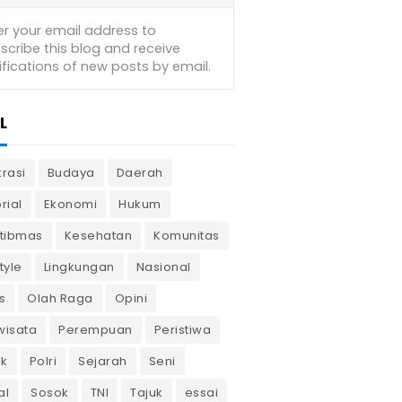
L
krasi
Budaya
Daerah
rial
Ekonomi
Hukum
tibmas
Kesehatan
Komunitas
tyle
Lingkungan
Nasional
s
Olah Raga
Opini
wisata
Perempuan
Peristiwa
ik
Polri
Sejarah
Seni
al
Sosok
TNI
Tajuk
essai