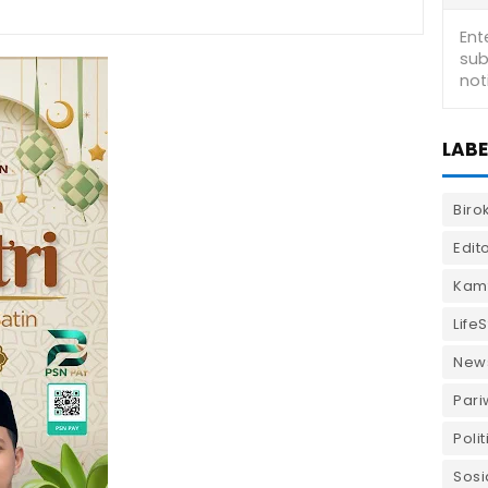
LABE
Biro
Edito
Kam
LifeS
New
Pari
Polit
Sosi