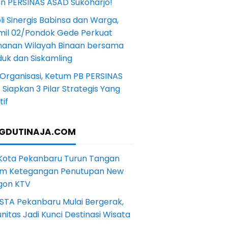
in PERSINAS ASAD Sukoharjo!
li Sinergis Babinsa dan Warga,
mil 02/Pondok Gede Perkuat
anan Wilayah Binaan bersama
uk dan Siskamling
Organisasi, Ketum PB PERSINAS
Siapkan 3 Pilar Strategis Yang
if
GDUTINAJA.COM
 Kota Pekanbaru Turun Tangan
m Ketegangan Penutupan New
gon KTV
STA Pekanbaru Mulai Bergerak,
itas Jadi Kunci Destinasi Wisata