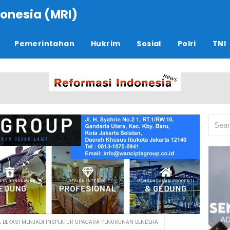
onesia (MRI)
Pemerintahan
Hukrim
Sosial
Polri
TNI
A BEKASI MENJADI INSPEKTUR UPACARA PENURUNAN BENDERA