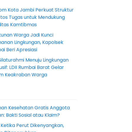
om Kota Jambi Perkuat Struktur
Etos Tugas untuk Mendukung
ilitas Kamtibmas
kunan Warga Jadi Kunci
anan Lingkungan, Kapolsek
i Beri Apresiasi
Silaturahmi Menuju Lingkungan
sif: LDII Rumbai Barat Gelar
m Keakraban Warga
nan Kesehatan Gratis Anggota
: Bakti Sosial atau Klaim?
 Ketika Perut Dikenyangkan,