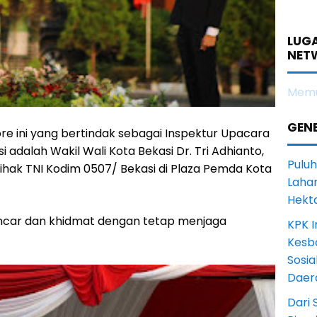
LUGA
NET
Memu
GENE
re ini yang bertindak sebagai Inspektur Upacara
 adalah Wakil Wali Kota Bekasi Dr. Tri Adhianto,
Puluh
pihak TNI Kodim 0507/ Bekasi di Plaza Pemda Kota
Lahan
Hekt
ncar dan khidmat dengan tetap menjaga
KPK I
Kesb
Sosia
Daer
Dari 