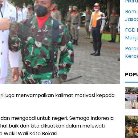
Pikir
Bom 3
Jasa
FGD 
Menj
Pera
Kera
POP
i juga menyampaikan kalimat motivasi kepada
 dan mengabdi untuk negeri. Semoga Indonesia
hal baik dan kita dikuatkan dalam melewati
o Wakil Wali Kota Bekasi.