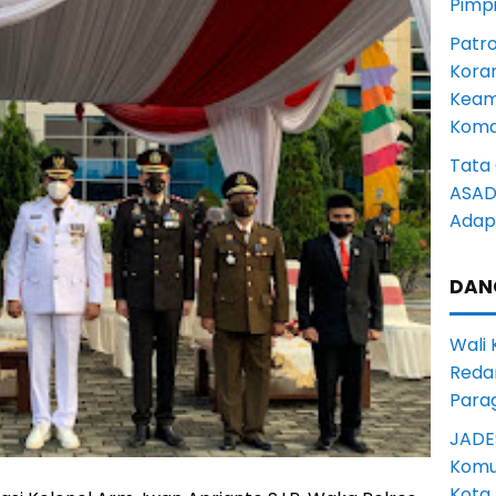
Pimp
Patro
Kora
Keam
Komd
Tata 
ASAD 
Adapt
DAN
Wali
Reda
Para
JADE
Komun
Kota