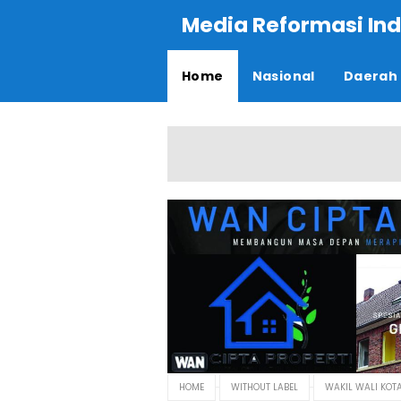
Media Reformasi Ind
Home
Nasional
Daerah
HOME
WITHOUT LABEL
WAKIL WALI KOT