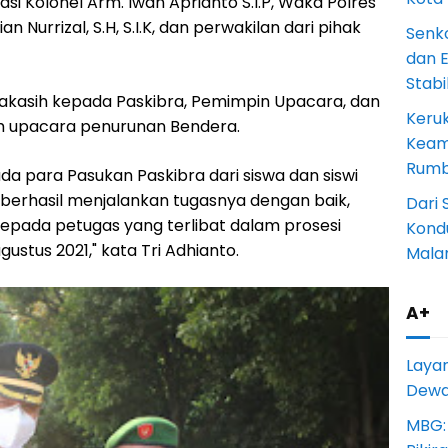
i Kolonel Arm. Iwan Aprianto S.I.P, Waka Polres
n Nurrizal, S.H, S.I.K, dan perwakilan dari pihak
Senk
dan 
Stab
kasih kepada Paskibra, Pemimpin Upacara, dan
Keru
am upacara penurunan Bendera.
Keam
Rumba
a para Pasukan Paskibra dari siswa dan siswi
h berhasil menjalankan tugasnya dengan baik,
Dari 
kepada petugas yang terlibat dalam prosesi
Kondu
stus 2021," kata Tri Adhianto.
Mala
A+
Laya
Dewan
MBG: