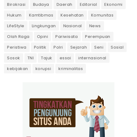
Birokrasi
Budaya
Daerah
Editorial
Ekonomi
Hukum
Kamtibmas
Kesehatan
Komunitas
LifeStyle
Lingkungan
Nasional
News
Olah Raga
Opini
Pariwisata
Perempuan
Peristiwa
Politik
Polri
Sejarah
Seni
Sosial
Sosok
TNI
Tajuk
essai
internasional
kebijakan
korupsi
kriminalitas